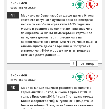
анонимен
3
2
00:22 | 8 юли 2026 г.
41
Меси ако не беше назобен щеше да има 0 гола
както 2те изпуснати дузпи но ясно се вижда че
яко са го назобили играе като 24-25 годишно
момче в разцвета на силите, но нали знае че е
принцесата на ФИФА няма червени картони за
него, няма допинг тест ... лесно им е на
аржентинците като имат 12ти играч, иначе още на
елиминациите да са свършили, а Португалия
въпреки че ФИФА е срещу тях и ги прецаква
стигнаха доста далече ...
!
отговор
анонимен
3
2
00:22 | 8 юли 2026 г.
40
Меси на млади години в разцвета на силите в
Германия 2006 - 1 гол, в Южна Африка 2010 - 0
гола, в Бразилия 2014: 4 гола (1 от дузпа срещу
Босна и Херцеговина), в Русия 2018 (където не
беше назобен) - 1 гол, та за 4 пъти на световно