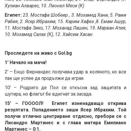
Хулиан Алварес, 10. Лионел Меси (К)
Египет:
23. Мостафа Шобеир , 3. Мохамед Хани, 5. Рами
Рабия, 2. Ясер Ибрахим, 15. Карим Хафез ,8. Емам Ашур,
11. Мостафа Зико, 17. Моханад Лашин, 19. Марван Атия,
10. Мохамед Салах (К), 12. Хайсем Хасан
Проследете на живо с Gol.bg
1' Начало на мача!
2' – Енцо Фернандес получава удар в коляното, но все
пак ще успее да продължи да играе.
10' – Родриго де Пол се откъсна зад защитата и
шутира, но флагът бе вдигнат за засада.
15' – ГООООЛ! Египет изненадващо открива
резултата. Попадението заши Ясер Ибрахим. Той
получи отлично центриране отдясно, пребори се с
Лисандро Мартинес и с глава матира Емилиано
Мартинес – 0:1.