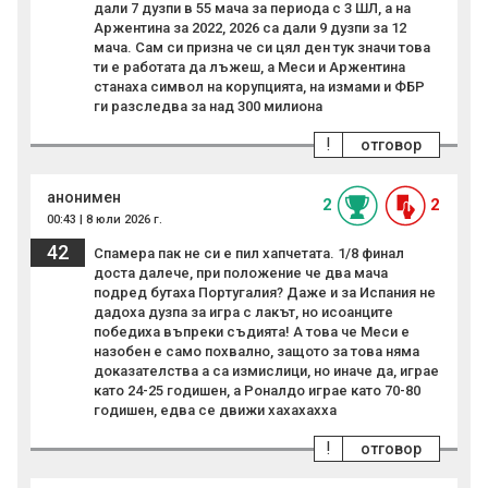
дали 7 дузпи в 55 мача за периода с 3 ШЛ, а на
Аржентина за 2022, 2026 са дали 9 дузпи за 12
мача. Сам си призна че си цял ден тук значи това
ти е работата да лъжеш, а Меси и Аржентина
станаха символ на корупцията, на измами и ФБР
ги разследва за над 300 милиона
!
отговор
анонимен
2
2
00:43 | 8 юли 2026 г.
42
Спамера пак не си е пил хапчетата. 1/8 финал
доста далече, при положение че два мача
подред бутаха Португалия? Даже и за Испания не
дадоха дузпа за игра с лакът, но исоанците
победиха въпреки съдията! А това че Меси е
назобен е само похвално, защото за това няма
доказателства а са измислици, но иначе да, играе
като 24-25 годишен, а Роналдо играе като 70-80
годишен, едва се движи хахахахха
!
отговор