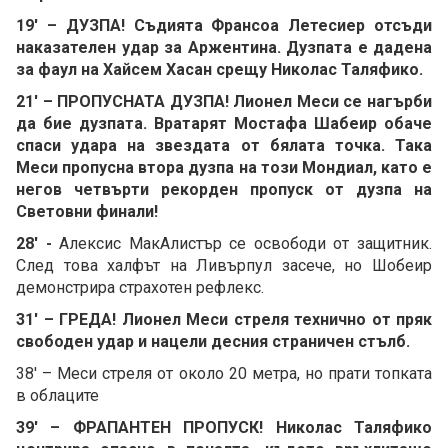
19' – ДУЗПА! Съдията Франсоа Летесиер отсъди
наказателен удар за Аржентина. Дузпата е дадена
за фаул на Хайсем Хасан срещу Николас Таляфико.
21' – ПРОПУСНАТА ДУЗПА! Лионел Меси се нагърби
да бие дузпата. Вратарят Мостафа Шабеир обаче
спаси удара на звездата от бялата точка. Така
Меси пропусна втора дузпа на този Мондиал, като е
негов четвърти рекорден пропуск от дузпа на
Световни финали!
28' -
Алексис МакАлистър се освободи от защитник.
След това халфът на Ливърпул засече, но Шобеир
демонстрира страхотен рефлекс.
31' – ГРЕДА! Лионел Меси стреля технично от пряк
свободен удар и нацели десния страничен стълб.
38' – Меси стреля от около 20 метра, но прати топката
в облаците
39' – ФРАПАНТЕН ПРОПУСК! Николас Таляфико