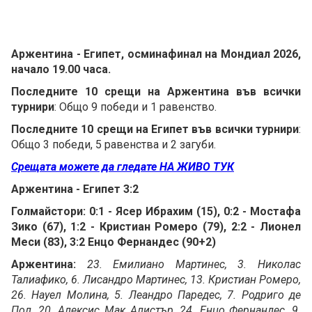
Аржентина - Египет, осминафинал на Мондиал 2026,
начало 19.00 часа.
Последните 10 срещи на Аржентина във всички
турнири
: Общо 9 победи и 1 равенство.
Последните 10 срещи на Египет във всички турнири
:
Общо 3 победи, 5 равенства и 2 загуби.
Срещата можете да гледате НА ЖИВО ТУК
Аржентина - Египет 3:2
Голмайстори: 0:1 - Ясер Ибрахим (15), 0:2 - Мостафа
Зико (67), 1:2 - Кристиан Ромеро (79), 2:2 - Лионел
Меси (83), 3:2 Енцо Фернандес (90+2)
Аржентина:
23. Емилиано Мартинес, 3. Николас
Талиафико, 6. Лисандро Мартинес, 13. Кристиан Ромеро,
26. Науел Молина, 5. Леандро Паредес, 7. Родриго де
Пол, 20. Алексис Мак Алистър, 24. Енцо Фернандес ,9.