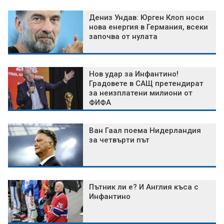
Дениз Ундав: Юрген Клоп носи
нова енергия в Германия, всеки
започва от нулата
Нов удар за Инфантино!
Градовете в САЩ претендират
за неизплатени милиони от
ФИФА
Ван Гаал поема Нидерландия
за четвърти път
Пътник ли е? И Англия къса с
Инфантино