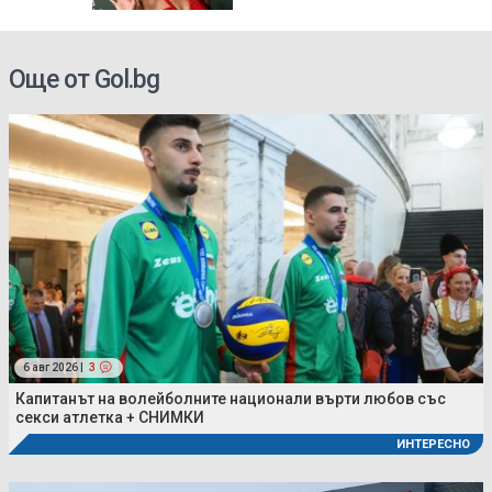
Още от Gol.bg
6 авг 2026 |
3
Капитанът на волейболните национали върти любов със
секси атлетка + СНИМКИ
ИНТЕРЕСНО