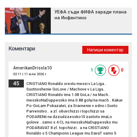
УЕФА съди ФИФА заради плана
на Инфантино
Коментари
Напиши коментар
AmerikanDrissla10
1
0
02:11 | 11 юли 2026 г.
45
CRISTIANO Ronaldo srestu messi v La Liga..
Suotnoshenie GoLove / Machove v La Liga..
CRISTIANO Ronaldo ima 1.08 GoLa / na Mach..
messkoNaDuppessko ima 0.88 gola/na mach.. Kakuv
Po-GoLam PokazateL za Sravnenie v edno i Susto
Parvenstvo.. a zl. obuvchizzi i topchizzi sa
PODARENii na dzzudzzessko10 zastoto imaLo
golove ..samo s 4 CL na messkoNaDuppessko mu
PODARAVAT 8 zl. topchizzi.. a na CRISTIANO
Ronaldo s 5 Champions League mu DavaT samo 5