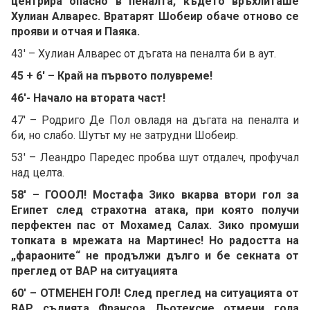
центрира опасно в пеналта, където връхлиташе
Хулиан Алварес. Вратарят Шобеир обаче отново се
прояви и отчая и Паяка.
43' – Хулиан Алварес от дъгата на пеналта би в аут.
45 + 6' – Край на първото полувреме!
46'- Начало на втората част!
47' – Родриго Де Пол овладя на дъгата на пеналта и
би, но слабо. Шутът му не затрудни Шобеир.
53' – Леандро Паредес пробва шут отдалеч, профучал
над целта.
58' – ГОООЛ! Мостафа Зико вкарва втори гол за
Египет след страхотна атака, при която получи
перфектен пас от Мохамед Салах. Зико промуши
топката в мрежата на Мартинес! Но радостта на
„фараоните“ не продължи дълго и бе секната от
преглед от ВАР на ситуацията
60' – ОТМЕНЕН ГОЛ! След преглед на ситуацията от
ВАР съдията Франсоа Льотексие отмени гола