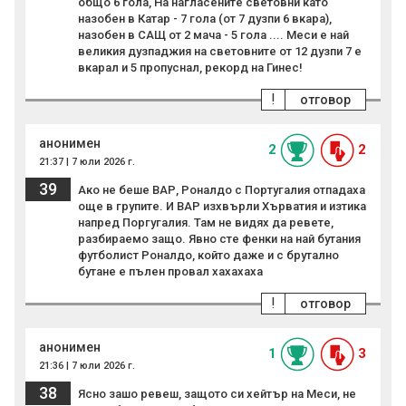
общо 6 гола, На нагласените световни като
назобен в Катар - 7 гола (от 7 дузпи 6 вкара),
назобен в САЩ от 2 мача - 5 гола .... Меси е най
великия дузпаджия на световните от 12 дузпи 7 е
вкарал и 5 пропуснал, рекорд на Гинес!
!
отговор
анонимен
2
2
21:37 | 7 юли 2026 г.
39
Ако не беше ВАР, Роналдо с Португалия отпадаха
още в групите. И ВАР изхвърли Хърватия и изтика
напред Поргугалия. Там не видях да ревете,
разбираемо защо. Явно сте фенки на най бутания
футболист Роналдо, който даже и с брутално
бутане е пълен провал хахахаха
!
отговор
анонимен
1
3
21:36 | 7 юли 2026 г.
38
Ясно зашо ревеш, защото си хейтър на Меси, не