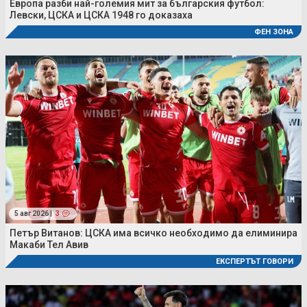
Европа разби най-големия мит за българския футбол:
Левски, ЦСКА и ЦСКА 1948 го доказаха
ФЕН ЗОНА
5 авг 2026 |
3
Петър Витанов: ЦСКА има всичко необходимо да елиминира
Макаби Тел Авив
ЕКСПЕРТЪТ ГОВОРИ