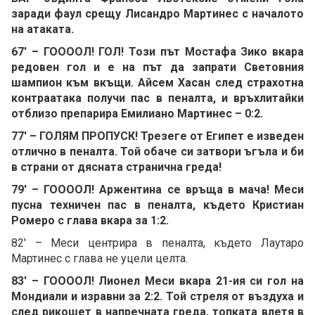
заради фаул срещу Лисандро Мартинес с началото
на атаката.
67' – ГООООЛ! ГОЛ! Този път Мостафа Зико вкара
редовен гол и е на път да запрати Световния
шампион към вкъщи. Айсем Хасан след страхотна
контраатака получи пас в пеналта, и връхлитайки
отблизо препарира Емилиано Мартинес – 0:2.
77' – ГОЛЯМ ПРОПУСК! Трезеге от Египет е изведен
отлично в пеналта. Той обаче си затвори ъгъла и би
в страни от дясната странична греда!
79' – ГООООЛ! Аржентина се връща в мача! Меси
пусна техничен пас в пеналта, където Кристиан
Ромеро с глава вкара за 1:2.
82' – Меси центрира в пеналта, където Лаутаро
Мартинес с глава не уцели целта.
83' – ГООООЛ! Лионел Меси вкара 21-ия си гол на
Мондиали и изравни за 2:2. Той стреля от въздуха и
след рикошет в напречната греда, топката влетя в