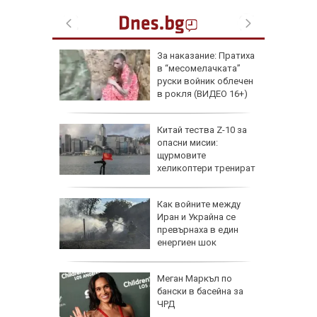
збра
За наказание: Пратиха
I
в “месомелачката”
руски войник облечен
в рокля (ВИДЕО 16+)
еги: Как
Китай тества Z-10 за
опасни мисии:
да
щурмовите
 хората?
хеликоптери тренират
полети под радара
Как войните между
Иран и Украйна се
превърнаха в един
енергиен шок
Меган Маркъл по
бански в басейна за
ЧРД