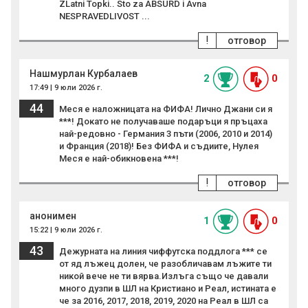
ZLatni Topki.. Sto za ABSURD i Avna
NESPRAVEDLIVOST ...
!
отговор
Нашмурлан Курбалаев
2
0
17:49 | 9 юли 2026 г.
44
Меся е наложницата на ФИФА! Лично Джани си я
***! Докато не получаваше подаръци я пръцаха
най-редовно - Германия 3 пъти (2006, 2010 и 2014)
и Франция (2018)! Без ФИФА и съдиите, Нулея
Меся е най-обикновена ***!
!
отговор
анонимен
1
0
15:22 | 9 юли 2026 г.
43
Дежурната на линия чиффутска поддлога *** се
от яд лъжец долен, че разобличавам лъжите ти
никой вече не ти вярва.Излъга също че давали
много дузпи в ШЛ на Кристиано и Реал, истината е
че за 2016, 2017, 2018, 2019, 2020 на Реал в ШЛ са