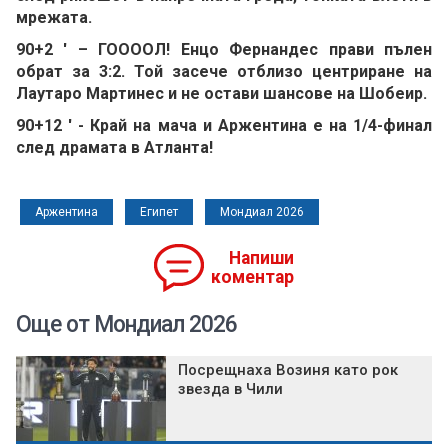
мрежата.
90+2 ' – ГООООЛ! Енцо Фернандес прави пълен
обрат за 3:2. Той засече отблизо центриране на
Лаутаро Мартинес и не остави шансове на Шобеир.
90+12 ' - Край на мача и Аржентина е на 1/4-финал
след драмата в Атланта!
Аржентина
Египет
Мондиал 2026
Напиши
коментар
Още от Мондиал 2026
Посрещнаха Возиня като рок
звезда в Чили