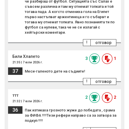
че разбираш от футбол. Ситуацията със Салах е
съвсем различна и там му отнемат топката и той
тогава пада. А когсто отмениха гола на Египет
първо настъпват аржентинеца и го събарвт и
тогава му отнемат топката. Явно познанията ти по
футбол са нулеви, така че не се излагай с
хейтърски коментари.
!
отговор
Били Хлапето
3
1
21:35 | 7 юли 2026 г.
37
Меси-галеното дете на съдиите!
!
отговор
ттт
2
2
21:32 | 7 юли 2026 г.
36
Пак изтикаха грозното жуже до победата , срама
за ФИФА !!!!Тези рефери направо са за затвора за
подкуп !!!!