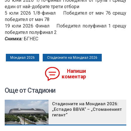
30 юни 2026 1/16-финал Победител от група I срещу
един от най-добрите трети отбори
5 юли 2026 1/8-финал Победител от мач 76 срещу
победител от мач 78
19 юли 2026 Финал Победител полуфинал 1 срещу
победител полуфинал 2
Снимка:
БГНЕС
Мондиал 2026
Стадионите на Мондиал 2026
Напиши
коментар
Още от Стадиони
Стадионите на Мондиал 2026:
„Естадио BBVA“ – „Стоманеният
гигант“