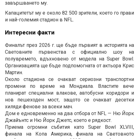
завършването му.
Капацитетът му е около 82 500 зрители, което го прави
и най-големия стадион в NFL.
Интересни факти
Финалът през 2026 г. ще бъде първият в историята на
Световните първенства с официално шоу на
полувремето, вдъхновено от модела на Super Bowl.
Организацията ще бъде подпомогната от актьора Крис
Мартин.
Около стадиона се очакват сериозни транспортни
промени по време на Мондиала. Властите вече
планират специални влакове, автобусни коридори и
нов пешеходен мост, защото се очакват десетки
хиляди фенове за всеки мач.
Дом е едновременно на два отбора от NFL — Ню Йорк
Джайънтс и Ню Йорк Джетс, което е рядкост.
Приема огромни събития като Super Bowl XLVIII,
финала на Копа Америка, финала на Световното