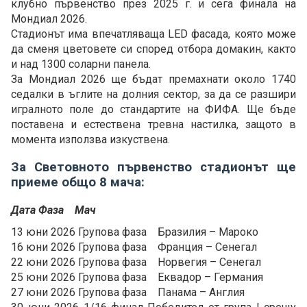
клубно първенство през 2025 г. и сега финала на
Мондиал 2026.
Стадионът има впечатляваща LED фасада, която може
да сменя цветовете си според отбора домакин, както
и над 1300 соларни панела.
За Мондиал 2026 ще бъдат премахнати около 1740
седалки в ъглите на долния сектор, за да се разшири
игралното поле до стандартите на ФИФА. Ще бъде
поставена и естествена тревна настилка, защото в
момента използва изкуствена.
За Световното първенство стадионът ще
приеме общо 8 мача:
Дата Фаза Мач
13 юни 2026 Групова фаза Бразилия – Мароко
16 юни 2026 Групова фаза Франция – Сенегал
22 юни 2026 Групова фаза Норвегия – Сенегал
25 юни 2026 Групова фаза Еквадор – Германия
27 юни 2026 Групова фаза Панама – Англия