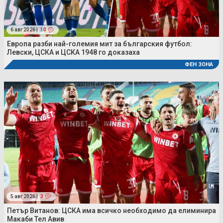
6 авг 2026 |
10
Европа разби най-големия мит за българския футбол:
Левски, ЦСКА и ЦСКА 1948 го доказаха
ФЕН ЗОНА
5 авг 2026 |
3
Петър Витанов: ЦСКА има всичко необходимо да елиминира
Макаби Тел Авив