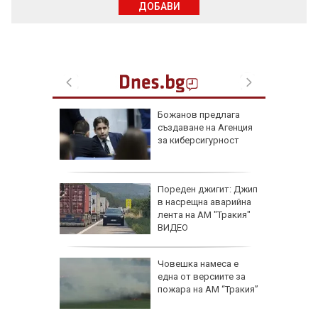
ДОБАВИ
сихолог
Божанов предлага
 в
създаване на Агенция
ствали
за киберсигурност
ца,
Пореден джигит: Джип
Тайланд
в насрещна аварийна
ба си и
лента на АМ "Тракия"
ЕО)
ВИДЕО
лбата,
Човешка намеса е
ира АЕЦ
една от версиите за
 обидно
пожара на АМ “Тракия”