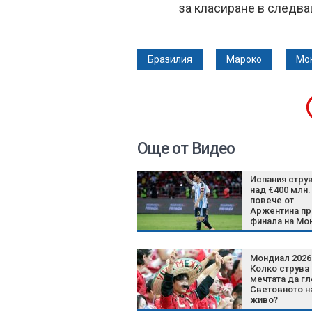
за класиране в следва
Бразилия
Мароко
Мо
Още от Видео
Испания струв
над €400 млн.
повече от
Аржентина п
финала на Мо
2026 + ВИДЕО
Мондиал 2026
Колко струва
мечтата да г
Световното н
живо?