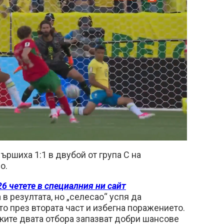
ded
:
13%
ършиха 1:1 в двубой от група C на
о.
6 четете в специалния ни сайт
в резултата, но „селесао“ успя да
о през втората част и избегна поражението.
ките двата отбора запазват добри шансове