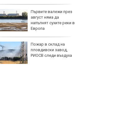
Първите валежи през
Изост
август няма да
натру
напълнят сухите реки в
непла
Европа
Пожар в склад на
Кратъ
пловдивски завод,
дали 
РИОСВ следи въздуха
работи