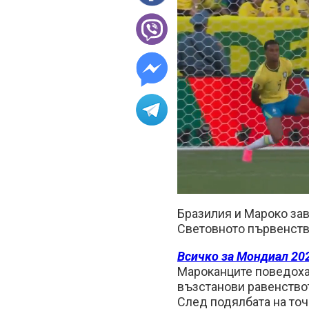
Loa
Unmute
49.
Бразилия и Мароко зав
Световното първенств
Всичко за Мондиал 202
Мароканците поведоха 
възстанови равенствот
След подялбата на точ