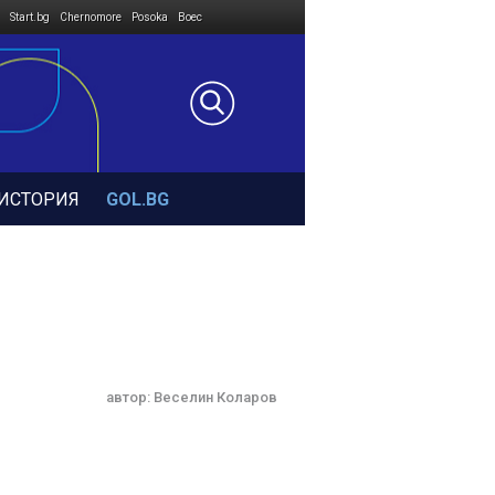
Start.bg
Chernomore
Posoka
Boec
ИСТОРИЯ
GOL.BG
автор:
Веселин Коларов