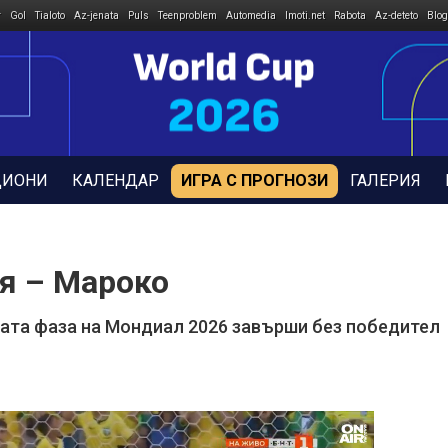
r
Gol
Tialoto
Az-jenata
Puls
Teenproblem
Automedia
Imoti.net
Rabota
Az-deteto
Blog
ДИОНИ
КАЛЕНДАР
ИГРА С ПРОГНОЗИ
ГАЛЕРИЯ
я – Мароко
вата фаза на Мондиал 2026 завърши без победител