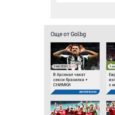
Още от Gol.bg
5 авг 2026 |
1
6 ав
В Арсенал чакат
Ев
секси бразилка +
из
СНИМКИ
с 
ИНТЕРЕСНО