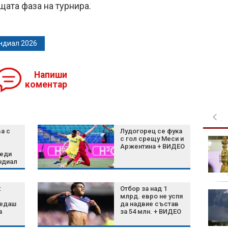
щата фаза на турнира.
ндиал 2026
Напиши
коментар
а с
Лудогорец се фука
с гол срещу Меси и
Радев даде голяма
Аржентина + ВИДЕО
заявка за
реди
космическия и
ндиал
отбранителен център
в Доброславци
закле
:
Отбор за над 1
В "Денят ON AIR" на 6
млрд. евро не успя
юли от 19:15 часа: За
ледаш
да надвие състав
а
за 54 млн. + ВИДЕО
строителството на
магистралите,