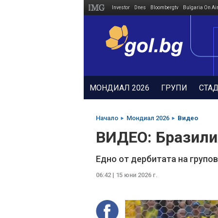
Investor
Dnes
Bloombergtv
Bulgaria On Ai
Megavselena.bg
МОНДИАЛ 2026
ГРУПИ
СТА
Начало
Мондиал 2026
Видео
ВИДЕО: Бразили
Едно от дербитата на групо
06:42 | 15 юни 2026 г.