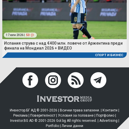
17 юли 2026 |
53
Испания струва с над €400 млн. повече от Аржентина преди
финала на Мондиал 2026 + ВИДЕО
СПОРТ И БИЗНЕС
Инвестор.БГ АД © 2001-2026 | Всички права запазени. |
Контакти
|
Реклама
|
Поверителност
|
Условия за ползване
|
Портфолио
|
Investor.BG AD © 2001-2026 Gol.bg All rights reserved. |
Advertising
|
Portfolio
|
Лични данни