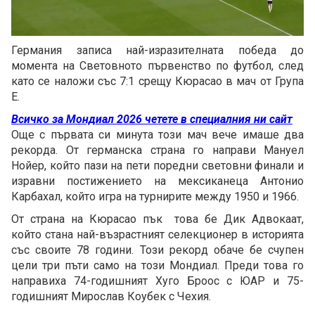
Loaded
:
Unmute
40.44%
Германия записа най-изразителната победа до
момента на Световното първенство по футбол, след
като се наложи със 7:1 срещу Кюрасао в мач от Група
Е.
Всичко за Мондиал 2026 четете в специалния ни сайт
Още с първата си минута този мач вече имаше два
рекорда. От германска страна го направи Мануел
Нойер, който пази на пети поредни световни финали и
изравни постижението на мексиканеца Антонио
Карбахал, който игра на турнирите между 1950 и 1966.
От страна на Кюрасао пък това бе Дик Адвокаат,
който стана най-възрастният селекционер в историята
със своите 78 години. Този рекорд обаче бе счупен
цели три пъти само на този Мондиал. Преди това го
направиха 74-годишният Хуго Броос с ЮАР и 75-
годишният Мирослав Коубек с Чехия.