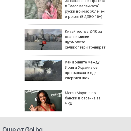
еги: Как
За наказание: Пратиха
в “месомелачката”
да
руски войник облечен
 хората?
в рокля (ВИДЕО 16+)
Китай тества Z-10 за
опасни мисии:
щурмовите
хеликоптери тренират
полети под радара
Как войните между
Иран и Украйна се
превърнаха в един
енергиен шок
о се
Меган Маркъл по
кво
бански в басейна за
оти
ЧРД
Още от Gol.bg