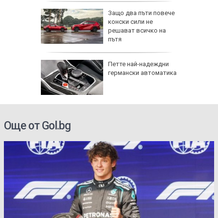
бинета
Защо два пъти повече
цията на
конски сили не
о-
решават всичко на
пътя
превръща
Петте най-надеждни
германски автоматика
кикбокс 
Още от Gol.bg