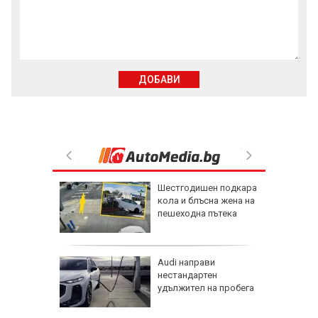
ДОБАВИ
но
Шестгодишен подкара
ъмнение
кола и блъсна жена на
пешеходна пътека
Дунав в
Audi направи
на до
нестандартен
минимум
удължител на пробега