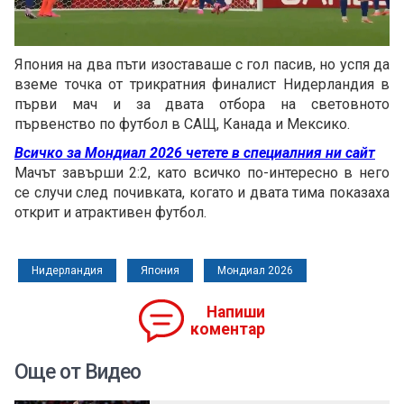
Loaded
:
Unmute
50.85%
Япония на два пъти изоставаше с гол пасив, но успя да
вземе точка от трикратния финалист Нидерландия в
първи мач и за двата отбора на световното
първенство по футбол в САЩ, Канада и Мексико.
Всичко за Мондиал 2026 четете в специалния ни сайт
Мачът завърши 2:2, като всичко по-интересно в него
се случи след почивката, когато и двата тима показаха
открит и атрактивен футбол.
Нидерландия
Япония
Мондиал 2026
Напиши
коментар
Още от Видео