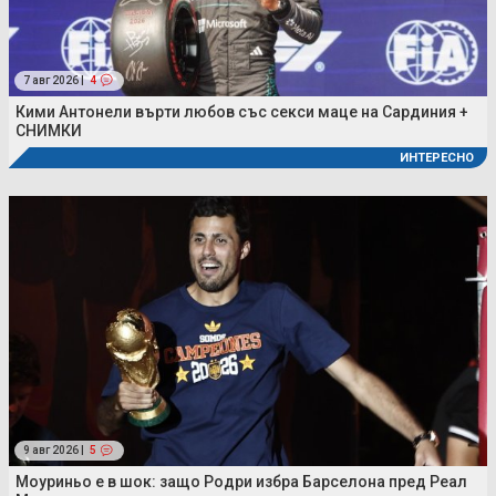
7 авг 2026 |
4
Кими Антонели върти любов със секси маце на Сардиния +
СНИМКИ
ИНТЕРЕСНО
9 авг 2026 |
5
Моуриньо е в шок: защо Родри избра Барселона пред Реал