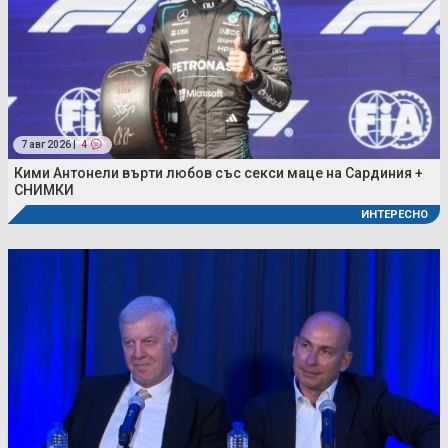
7 авг 2026 |
4
Кими Антонели върти любов със секси маце на Сардиния +
СНИМКИ
ИНТЕРЕСНО