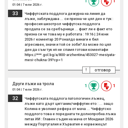
1
1
01:04 | 7 юли 2026 г.
33
Чиффутската поддлога дежурна на линия да
лъже, заблуждава ... си призна че цял ден е тук :
професия шизотрол чиффутска поддлога
продала се за сребърници ... факт ли е факт ето
призна си че това му е работата : 19:16 | 24 юни
2026 г коментар 20 Роналдо винаги е бил
агресивен, значи и той се зоби? Аз може по цял
ден да съм тук нп не спамя готови коментафи
https://***.gol.bg/a/800-arzhentina/453027-mesiyata-
mesi-chukna-39?cp=1
!
отговор
Други лъжи на трола
1
1
01:04 | 7 юли 2026 г.
32
Чиффутската поддлога патологичен лъжец,
лъже като дърт цигганин/чиффутин ето : ... защо
Колина е уволнил рефера от мача ... Чиффутско
поддлого това е поредната ти долнопробна лъжа
питах ИИ : Главен съдия на мача от Мондиал 2026
между Португалия и Хърватия е норвежецът