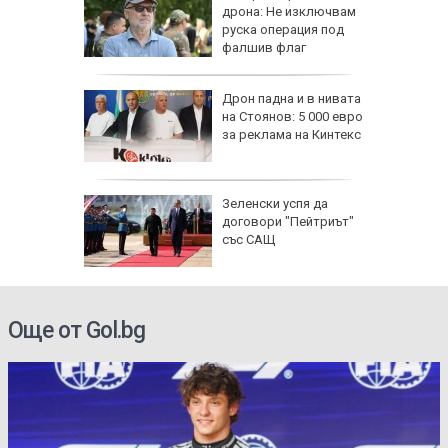
стяват,
дрона: Не изключвам
айте
руска операция под
фалшив флаг
се полз
падна от
Дрон падна и в нивата
ронто
на Стоянов: 5 000 евро
за реклама на Кинтекс
и) загуби
Зеленски успя да
 без
договори "Пейтриът"
със САЩ
Още от Gol.bg