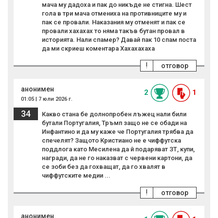
мача му дадоха и пак до никъде не стигна. Шест
гола в три мача отмениха на противниците му и
пак се провали. Наказания му отменят и пак се
провали хахахах то няма такъв бутан провал в
историята. Нали спамер? Давай пак 10 спам поста
да ми скриеш коментара Хахахахаха
!
отговор
анонимен
2
1
01:05 | 7 юли 2026 г.
34
Какво стана бе долнопробен лъжец нали били
бутали Португалия, Тръмп защо не се обади на
Инфантино и да му каже че Португалия трябва да
спечелят? Защото Кристиано не е чиффутска
поддлога като Месилена да й подаряват ЗТ, купи,
награди, да не го наказват с червени картони, да
се зоби без да гохващат, да го хвалят в
чиффутските медии ...
!
отговор
анонимен