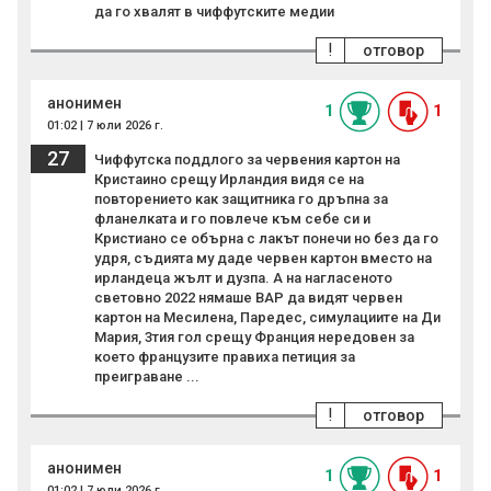
да го хвалят в чиффутските медии
!
отговор
анонимен
1
1
01:02 | 7 юли 2026 г.
27
Чиффутска поддлого за червения картон на
Кристаино срещу Ирландия видя се на
повторението как защитника го дръпна за
фланелката и го повлече към себе си и
Кристиано се обърна с лакът понечи но без да го
удря, съдията му даде червен картон вместо на
ирландеца жълт и дузпа. А на нагласеното
световно 2022 нямаше ВАР да видят червен
картон на Месилена, Паредес, симулациите на Ди
Мария, 3тия гол срещу Франция нередовен за
което французите правиха петиция за
преиграване ...
!
отговор
анонимен
1
1
01:02 | 7 юли 2026 г.