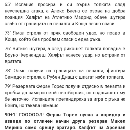
65' Испания пресира и си върна топката след
неуспешна атака, а Алекс Баена се озова на добра
позиция. Халфът на Атлетико Мадрид обаче шутира
слабо от границата на пеналта и Коща лесно спаси.
73' Ямал стреля от пряк свободен удар, но право в
Коща, който без проблем спаси с една ръка.
76' Витиня шутира, а след рикошет топката попадна в
Бруно Фернандеш. Халфът нанесе удар, но встрани от
вратата.
78' Олмо получи на границата на пеналта, финтира
Семедо и стреля, а Рубен Диаш с шпагат изби топката.
79' Резервата Феран Торес получи отдясно в пеналта и
пробва да намери свой съотборник, но подаването му
бе неточно. Испанците претендираха за игра с ръка на
Вейга, но такава нямаше.
90+1' ГОООООЛ! Феран Торес пусна в коридор и
изведе по отличен начин друга резерва Микел
Мерино само срещу вратаря. Халфът на Арсенал