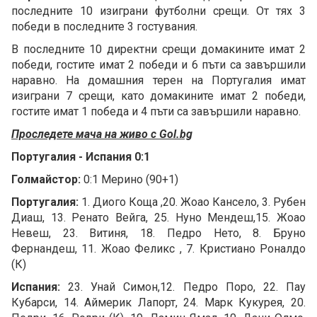
последните 10 изиграни футболни срещи. От тях 3
победи в последните 3 гостувания.
В последните 10 директни срещи домакините имат 2
победи, гостите имат 2 победи и 6 пъти са завършили
наравно. На домашния терен на Португалия имат
изиграни 7 срещи, като домакините имат 2 победи,
гостите имат 1 победа и 4 пъти са завършили наравно.
Проследете мача на живо с Gol.bg
Португалия - Испания 0:1
Голмайстор:
0:1 Мерино (90+1)
Португалия:
1. Диого Коща ,20. Жоао Кансело, 3. Рубен
Диаш, 13. Ренато Вейга, 25. Нуно Мендеш,15. Жоао
Невеш, 23. Витиня, 18. Педро Нето, 8. Бруно
Фернандеш, 11. Жоао Феликс , 7. Кристиано Роналдо
(К)
Испания:
23. Унай Симон,12. Педро Поро, 22. Пау
Кубарси, 14. Аймерик Лапорт, 24. Марк Кукурея, 20.