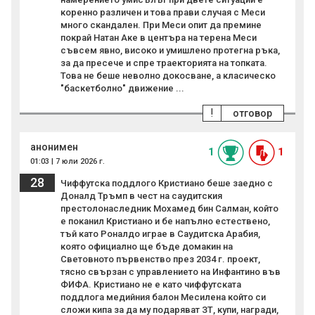
коренно различен и това прави случая с Меси
много скандален. При Меси опит да премине
покрай Натан Аке в центъра на терена Меси
съвсем явно, високо и умишлено протегна ръка,
за да пресече и спре траекторията на топката.
Това не беше неволно докосване, а класическо
"баскетболно" движение ...
!
отговор
анонимен
1
1
01:03 | 7 юли 2026 г.
28
Чиффутска поддлого Кристиано беше заедно с
Доналд Тръмп в чест на саудитския
престолонаследник Мохамед бин Салман, който
е поканил Кристиано и бе напълно естествено,
тъй като Роналдо играе в Саудитска Арабия,
която официално ще бъде домакин на
Световното първенство през 2034 г. проект,
тясно свързан с управлението на Инфантино във
ФИФА. Кристиано не е като чиффутската
поддлога медийния балон Месилена който си
сложи кипа за да му подаряват ЗТ, купи, награди,