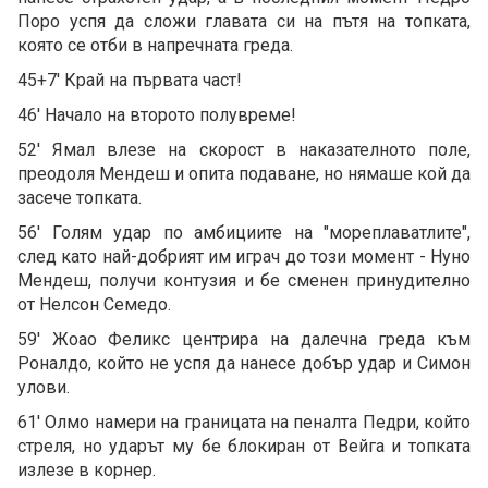
Поро успя да сложи главата си на пътя на топката,
която се отби в напречната греда.
45+7' Край на първата част!
46' Начало на второто полувреме!
52' Ямал влезе на скорост в наказателното поле,
преодоля Мендеш и опита подаване, но нямаше кой да
засече топката.
56' Голям удар по амбициите на "мореплаватлите",
след като най-добрият им играч до този момент - Нуно
Мендеш, получи контузия и бе сменен принудително
от Нелсон Семедо.
59' Жоао Феликс центрира на далечна греда към
Роналдо, който не успя да нанесе добър удар и Симон
улови.
61' Олмо намери на границата на пеналта Педри, който
стреля, но ударът му бе блокиран от Вейга и топката
излезе в корнер.