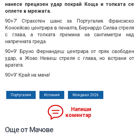
нанесе прецизен удар покрай Коща и топката се
оплете в мрежата.
90+7' Страхотен шанс за Португалия. Франсиско
Консейсао центрира в пеналта, Бернардо Силва стреля
с глава, а топката премина на сантиметри над
напречната греда.
90+9' Бруно Фернандеш центрира от пряк свободен
удар, а Жоао Невеш стреля с глава, но встрани от
вратата.
90+9' Край на мача!
Португалия
Испания
Мондиал 2026
Напиши
коментар
Още от Мачове