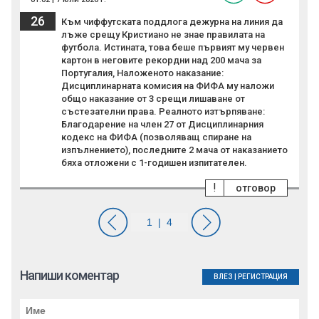
26
Към чиффутската поддлога дежурна на линия да
лъже срещу Кристиано не знае правилата на
футбола. Истината, това беше първият му червен
картон в неговите рекордни над 200 мача за
Португалия, Наложеното наказание:
Дисциплинарната комисия на ФИФА му наложи
общо наказание от 3 срещи лишаване от
състезателни права. Реалното изтърпяване:
Благодарение на член 27 от Дисциплинарния
кодекс на ФИФА (позволяващ спиране на
изпълнението), последните 2 мача от наказанието
бяха отложени с 1-годишен изпитателен.
!
отговор
Напиши коментар
ВЛЕЗ
|
РЕГИСТРАЦИЯ