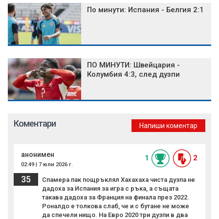
По минути: Испания - Белгия 2:1
ПО МИНУТИ: Швейцария -
Колумбия 4:3, след дузпи
Коментари
Напиши коментар
анонимен
1
2
02:49 | 7 юли 2026 г.
35
Спамера пак пощръклял Хахахаха чиста дузпа не
дадоха за Испания за игра с ръка, а същата
такава дадоха за Франция на финала през 2022.
Роналдо е толкова слаб, че и с бутане не може
да спечели нищо. На Евро 2020 три дузпи в два