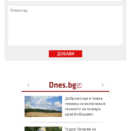
ДОБАВИ
ари в
Доброволци и тежка
са след
техника се включиха в
(СНИМКИ)
гасенето на пожара
край Бобошево
ощи в
Тодор Тагарев за