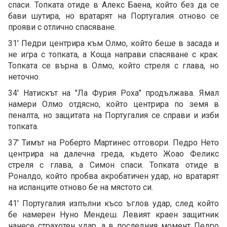
спаси. Топката отиде в Алекс Баена, който без да се
бави шутира, но вратарят на Португалия отново се
прояви с отлично спасяване.
31' Педри центрира към Олмо, който беше в засада и
не игра с топката, а Коща направи спасяване с крак.
Топката се върна в Олмо, който стреля с глава, но
неточно.
34' Натискът на "Ла Фурия Роха" продължава. Ямал
намери Олмо отдясно, който центрира по земя в
пеналта, но защитата на Португалия се справи и изби
топката.
37' Тимът на Роберто Мартинес отговори. Педро Нето
центрира на далечна греда, където Жоао Феликс
стреля с глава, а Симон спаси. Топката отиде в
Роналдо, който пробва акробатичен удар, но вратарят
на испанците отново бе на мястото си.
41' Португалия изпълни късо ъглов удар, след който
бе намерен Нуно Мендеш. Левият краен защитник
нанесе страхотен удар, а в последния момент Педро