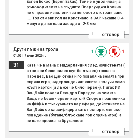
Еспен Ескос (Espen Eskas). Той не е уволняван, а
ръководителят на съдиите Пиерлуиджи Колина
не е правил изявления за неговото отстраняване
.... Тоя отмени гол на Кристиано, а ВАР чакаше 3-4
минути да нагласи засада от 2-3 мм
!
отговор
Други лъжи на трола
1
1
01:03 | 7 юли 2026 г.
31
Каза, че в мача с Нидерландия след изчистената (
а това си беше силен шут бе лъжец) топка на
Паредес, Ван Дай отива и го поваля на земята при
спряна игра, нидерландският капитан получи само
жълт картон (а лъже че било червен). Питах ИИ :
Ван Дайк повали Леандро Паредес на земята.
Защо не беше червен картон? Според правилника
на ФИФА и тълкуването на рефера, действието на
Ван Дайк се класифицира като неспортсменско
поведение (бутане/блъскане при спряна игра), а
не като проява на бруталност
!
отговор