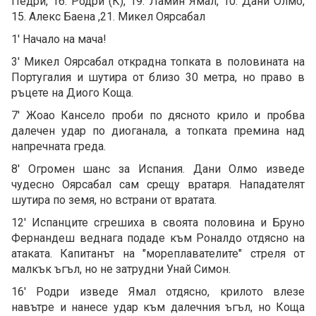
Педри, 16. Родри (К), 19. Ламин Ямал, 10. Дани Олмо,
15. Алекс Баена ,21. Микел Оярсабал
1' Начало на мача!
3' Микел Оярсабал открадна топката в половината на
Португалия и шутира от близо 30 метра, но право в
ръцете на Диого Коща.
7' Жоао Кансело проби по дясното крило и пробва
далечен удар по диоганала, а топката премина над
напречната греда.
8' Огромен шанс за Испания. Дани Олмо изведе
чудесно Оярсабал сам срещу вратаря. Нападателят
шутира по земя, но встрани от вратата.
12' Испанците сгрешиха в своята половина и Бруно
Фернандеш веднага подаде към Роналдо отдясно на
атаката. Капитанът на "мореплавателите" стреля от
малкък ъгъл, но не затрудни Унай Симон.
16' Родри изведе Ямал отдясно, крилото влезе
навътре и нанесе удар към далечния ъгъл, но Коща