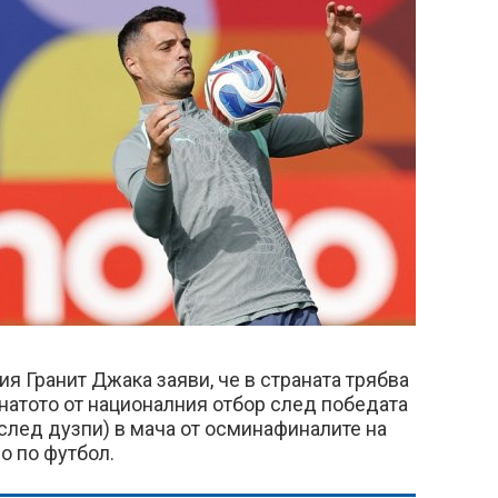
я Гранит Джака заяви, че в страната трябва
гнатото от националния отбор след победата
3 след дузпи) в мача от осминафиналите на
о по футбол.