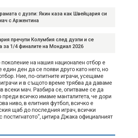
рамата с дузпи: Якин каза как Швейцария си
мач с Аржентина
рия пречупи Колумбия след дузпи и се
а за 1/4 финалите на Мондиал 2026
 поколение на нашия национален отбор е
 един ден да се появи друго като него, но
отбор. Ние, по-опитните играчи, усещаме
 играчи и в същото време трябва да даваме
в всеки мач. Разбира се, опитваме се да
о преди всичко имаме манталитета, че дори
това ниво, в елитния футбол, всичко е
ския щаб до последния играч, всички
с постигнатото“, цитира Джака официалният