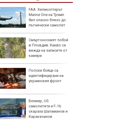
FAA: Хеликоптерът
Изост
Marine One на Тръмп
натру
бил опасно близо до
непла
пътнически самолет
Смъртоносният побой
Кратъ
в Пловдив: Какво се
дали 
вижда на записите от
работи
камери
Полски бойци са
25-те 
идентифицирани на
внесе
украинския фронт
през 
Безмер, US
Audi 
самолетите и F-16
с про
скараха Шаламанов и
луксо
Каракачанов
ново 