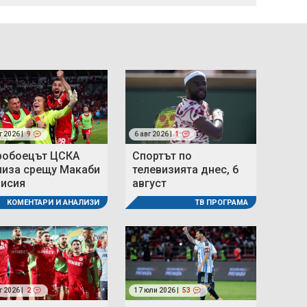
г 2026 |
9
6 авг 2026 |
1
робоецът ЦСКА
Спортът по
лиза срещу Макаби
телевизията днес, 6
мисия
август
КОМЕНТАРИ И АНАЛИЗИ
ТВ ПРОГРАМА
г 2026 |
2
17 юли 2026 |
53