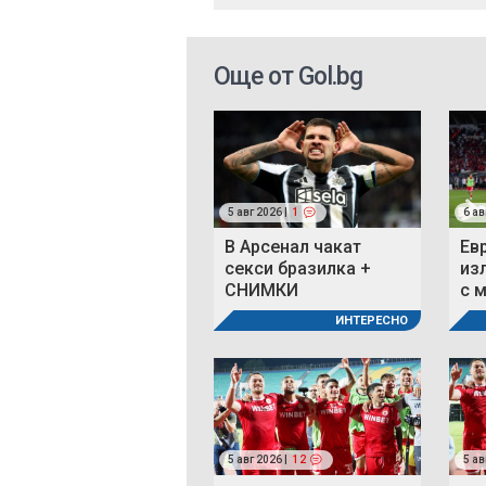
Още от Gol.bg
5 авг 2026 |
1
6 ав
В Арсенал чакат
Ев
секси бразилка +
из
СНИМКИ
с 
ИНТЕРЕСНО
5 авг 2026 |
12
5 ав