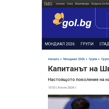
Investor
Dnes
Bloombergtv
Bulgaria On Ai
Megavselena.bg
МОНДИАЛ 2026
ГРУПИ
СТА
Начало
Мондиал 2026
Групи
Груп
Капитанът на Ш
Настоящото поколение на н
10:53 | 8 юли 2026 г.