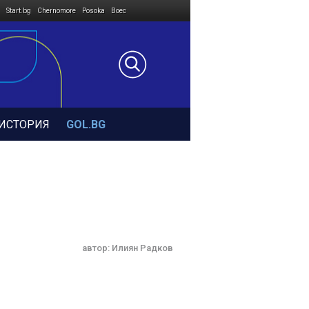
Start.bg
Chernomore
Posoka
Boec
ИСТОРИЯ
GOL.BG
автор:
Илиян Радков