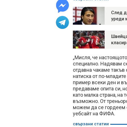
След д
уреди 
Швейца
класир
„Мисля, че настоящото
специално. Надявам се
отдавна чакаме такъв 
натиска от по-младите
пример всеки ден и въ
предаваме опита си, н
като малка страна, на 
възможно. От треньор
можем да се гордеем 
уебсайт на ФИФА.
свързани статии