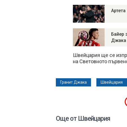
Артета
Байер 
Джака
Швейцария ще се изпр
на Световното първенс
Гранит Джака
Швейцария
Още от Швейцария