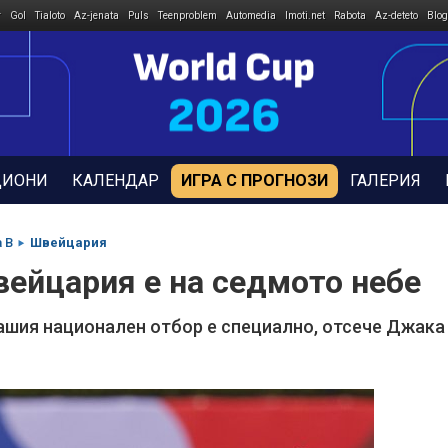
r
Gol
Tialoto
Az-jenata
Puls
Teenproblem
Automedia
Imoti.net
Rabota
Az-deteto
Blog
ДИОНИ
КАЛЕНДАР
ИГРА С ПРОГНОЗИ
ГАЛЕРИЯ
а B
Швейцария
вейцария е на седмото небе
ашия национален отбор е специално, отсече Джака