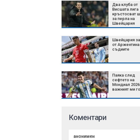
Два клуба от
Висшата лига
кръстосват ш
за перла на
Швейцария
Швейцария за
от Аржентина
съдиите
Паяка след
сефтето на
Мондиал 2026:
важният ми го
Коментари
анонимен