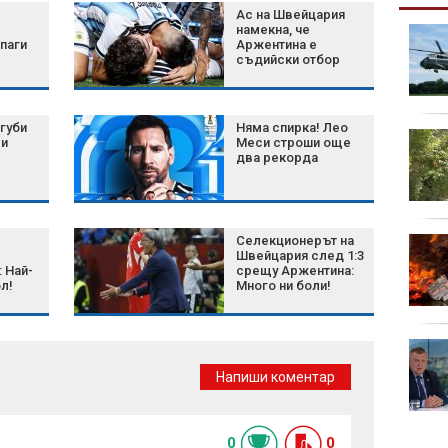
Ас на Швейцария
намекна, че
Радев посети бъдещия
паги
Аржентина е
космически и
съдийски отбор
отбранителен център
в Доброславци
(СНИМКИ)
губи
Няма спирка! Лео
Керемедчиев: САЩ
 и
Меси строши още
отказват директни
два рекорда
преговори и
изтощават Иран
икономически
Селекционерът на
6 лесни домашни
Швейцария след 1:3
алтернативи на
 Най-
срещу Аржентина:
ултрапреработените
л!
Много ни боли!
храни
WWF: Средно по 120
000 декара гори
Напиши коментар
изгарят всяка година
в България
0
0