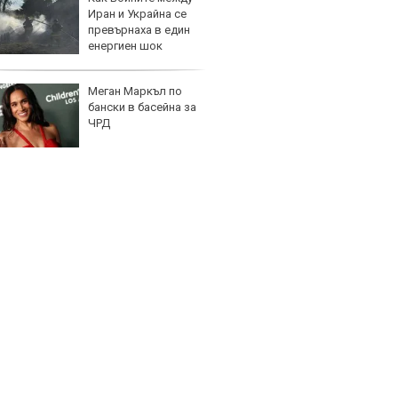
Иран и Украйна се
бутон
превърнаха в един
новит
енергиен шок
Меган Маркъл по
Графи
бански в басейна за
разкр
ЧРД
преди