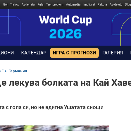
r
Gol
Tialoto
Az-jenata
Puls
Teenproblem
Automedia
Imoti.net
Rabota
Az-deteto
Blog
ДИОНИ
КАЛЕНДАР
ИГРА С ПРОГНОЗИ
ГАЛЕРИЯ
 E
Германия
 лекува болката на Кай Хаве
а с гола си, но не вдигна Ушатата снощи