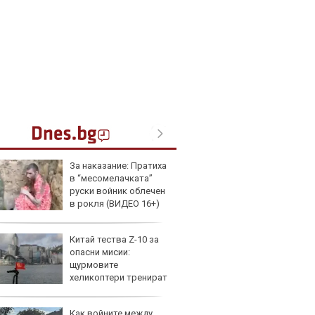
За наказание: Пратиха
Герма
в “месомелачката”
Ferrari
руски войник облечен
в рокля (ВИДЕО 16+)
Китай тества Z-10 за
Дори 
опасни мисии:
върху
щурмовите
загуб
хеликоптери тренират
и под радара
Как войните между
Защо 