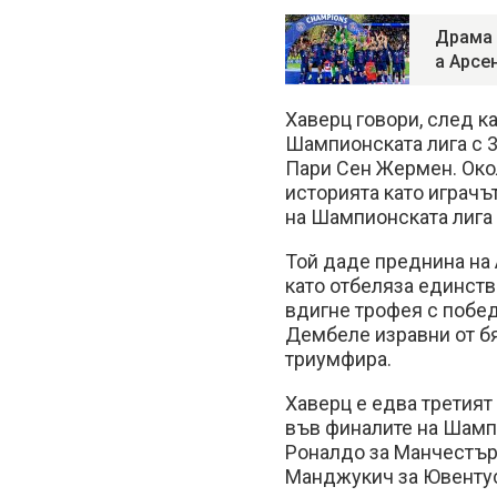
Драма 
а Арсе
Хаверц говори, след к
Шампионската лига с 
Пари Сен Жермен. Око
историята като играчъ
на Шампионската лига 
Той даде преднина на 
като отбеляза единств
вдигне трофея с побе
Дембеле изравни от бя
триумфира.
Хаверц е едва третият
във финалите на Шампи
Роналдо за Манчестър
Манджукич за Ювентус