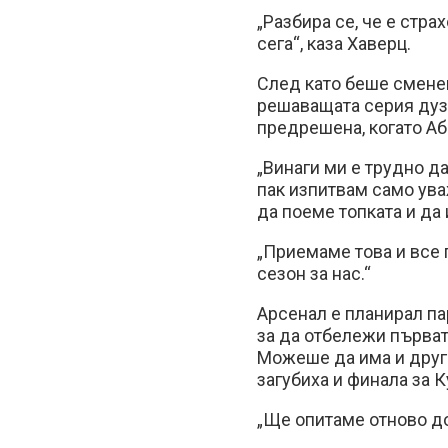
„Разбира се, че е стра
сега“, каза Хаверц.
След като беше сменен
решаващата серия дуз
предрешена, когато Абе
„Винаги ми е трудно д
пак изпитвам само ува
да поеме топката и да 
„Приемаме това и все
сезон за нас.“
Арсенал е планирал па
за да отбележи първата
Можеше да има и други
загубиха и финала за К
„Ще опитаме отново до