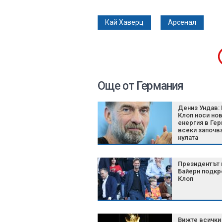
Кай Хаверц
Арсенал
Още от Германия
Дениз Ундав:
Клоп носи но
енергия в Гер
всеки започва
нулата
Президентът 
Байерн подкр
Клоп
Вижте всички