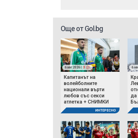
Още от Gol.bg
6 авг 2026 |
3
6 ав
Капитанът на
Кр
волейболните
Ле
национали върти
от
любов със секси
да
атлетка + СНИМКИ
Бъ
ИНТЕРЕСНО