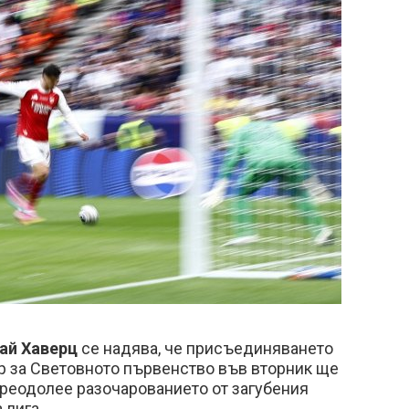
ай Хаверц
се надява, че присъединяването
р за Световното първенство във вторник ще
преодолее разочарованието от загубения
 лига.