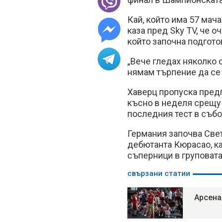
Кай, който има 57 мача
каза пред Sky TV, че 
който започна подгото
„Вече гледах няколко 
нямам търпение да се 
Хаверц пропуска пред
късно в неделя срещу
последния тест в събо
Германия започва Све
дебютанта Кюрасао, ка
съперници в груповата
свързани статии
Арсена