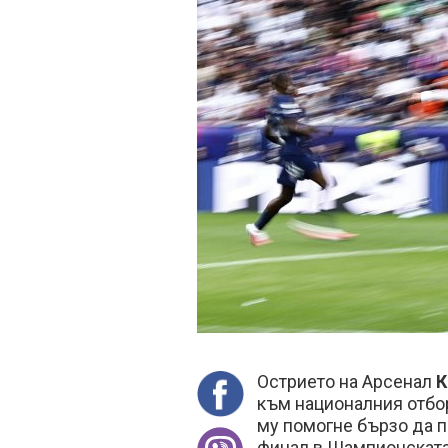
Острието на Арсенал
К
към националния отбо
му помогне бързо да 
финал в Шампионската