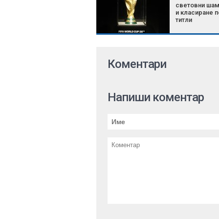
световни шам
и класиране п
титли
Коментари
Напиши коментар