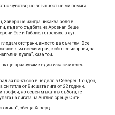
хотно чувство, но всъщност не ми помага
, Хаверц не изигра никаква роля в
пи, където съдбата на Арсенал беше
речи Езе и Габриел стреляха в аут.
а гледам отстрани, вместо да съм там. Все
жение към всеки играч, който се изправя, за
изпълни дузпа“, каза той.
 пак ще празнуваме един изключителен
рад за по-късно в неделя в Северен Лондон,
 си титла от Висшата лига от 22 години.
 трофеи, но освен мъката в събота, те
упата на лигата на Англия срещу Сити.
година“, обеща Хаверц.