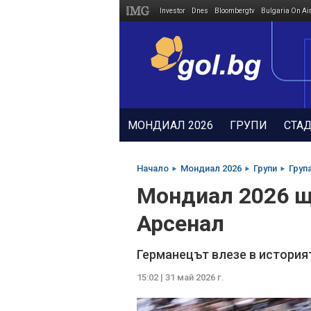
Investor
Dnes
Bloombergtv
Bulgaria On Ai
Megavselena.bg
МОНДИАЛ 2026
ГРУПИ
СТА
Начало
Мондиал 2026
Групи
Група
Мондиал 2026 ще
Арсенал
Германецът влезе в историят
15:02 | 31 май 2026 г.