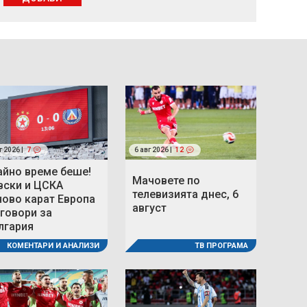
г 2026 |
7
6 авг 2026 |
12
айно време беше!
Мачовете по
вски и ЦСКА
телевизията днес, 6
ново карат Европа
август
 говори за
лгария
ТВ ПРОГРАМА
КОМЕНТАРИ И АНАЛИЗИ