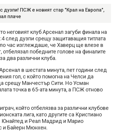
с дузпи! ПСЖ е новият стар "Крал на Европа",
нал плаче
ато неговият клуб Арсенал загуби финала на
3:4 след дузпи срещу защитаващия титлата
ло час изглеждаше, че Хаверц ще влезе в
т, отбелязал победните голове на финалите
за два различни клуба.
Арсенал в шестата минута, пет години след
ения гол, с който помогна на Челси да
да срещу Манчестър Сити. Но Усман
лата точка в 65-ата минута, а ПСЖ отново
 играч, който отбелязва за различни клубове
онската лига, като другите са Кристиано
 Юнайтед и Реал Мадрид и Марио
 и Байерн Мюнхен.