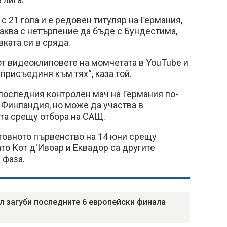
 с 21 гола и е редовен титуляр на Германия,
очаква с нетърпение да бъде с Бундестима,
вката си в сряда.
от видеоклиповете на момчетата в YouTube и
присъединя към тях“, каза той.
последния контролен мач на Германия по-
 Финландия, но може да участва в
та срещу отбора на САЩ.
товното първенство на 14 юни срещу
то Кот д'Ивоар и Еквадор са другите
 фаза.
л загуби последните 6 европейски финала