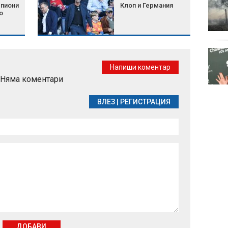
пиони
Клоп и Германия
о
Целулит - защо се
появява и какво
Напиши коментар
наистина работи
Няма коментари
срещу него
ВЛЕЗ
|
РЕГИСТРАЦИЯ
ДОБАВИ