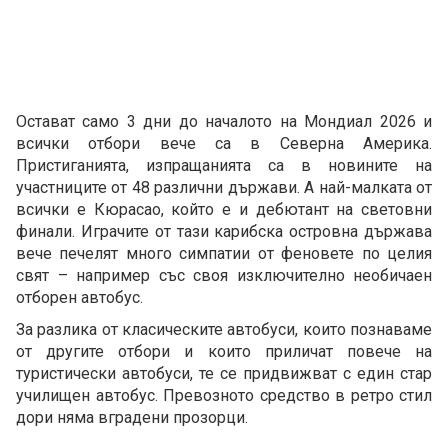
Остават само 3 дни до началото на Мондиал 2026 и
всички отбори вече са в Северна Америка.
Пристиганията, изпращанията са в новините на
участниците от 48 различни държави. А най-малката от
всички е Кюрасао, който е и дебютант на световни
финали. Играчите от тази карибска островна държава
вече печелят много симпатии от феновете по целия
свят – например със своя изключително необичаен
отборен автобус.
За разлика от класическите автобуси, които познаваме
от другите отбори и които приличат повече на
туристически автобуси, те се придвижват с един стар
училищен автобус. Превозното средство в ретро стил
дори няма вградени прозорци.