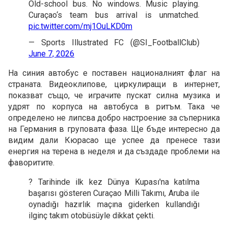
Old-school bus. No windows. Music playing.
Curaçao‘s team bus arrival is unmatched.
pic.twitter.com/mj1OuLKD0m
— Sports Illustrated FC (@SI_FootballClub)
June 7, 2026
На синия автобус е поставен националният флаг на
страната. Видеоклипове, циркулиращи в интернет,
показват също, че играчите пускат силна музика и
удрят по корпуса на автобуса в ритъм. Така че
определено не липсва добро настроение за съперника
на Германия в груповата фаза. Ще бъде интересно да
видим дали Кюрасао ще успее да пренесе тази
енергия на терена в неделя и да създаде проблеми на
фаворитите.
? Tarihinde ilk kez Dünya Kupası'na katılma
başarısı gösteren Curaçao Milli Takımı, Aruba ile
oynadığı hazırlık maçına giderken kullandığı
ilginç takım otobüsüyle dikkat çekti.