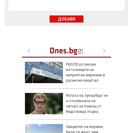
ДОБАВИ
зкриха
РИОСВ установи
ежа на
източниците на
неприятни миризми в
русенски квартал
елова
Яхтата на Зукърбърг не
 Събрах
е откликнала на
я опит и
сигнал за помощ от
бедстваща лодка
овен
Свидетел на взрива:
ика в
Видя се жълт дим,