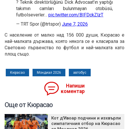
? Teknik direktörlüğünü Dick Advocaat'ın yaptığı
takımın camları bulunmayan otobüsü,
futbolseverler…
pic.twitter.com/BIFDckZlzT
— TRT Spor (@trtspor)
June 7, 2026
С население от малко над 156 000 души, Кюрасао е
най-малката държава, която някога се е класирала за
Световно първенство по футбол и най-малката като
площ също.
Кюрасао
Мондиал 2026
автобус
Напиши
коментар
Още от Кюрасао
Кот д'Ивоар подчини и изхвърли
симпатичния отбор на Кюрасао