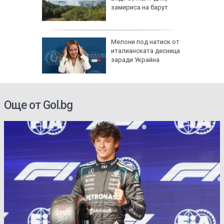
ия,
замириса на барут
 дронове
от 7,4
Мелони под натиск от
олумбия,
италианската десница
щети
заради Украйна
Още от Gol.bg