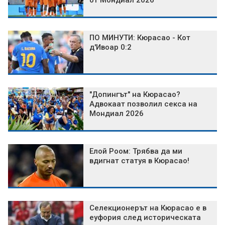
от Мондиал 2026
ПО МИНУТИ: Кюрасао - Кот
д'Ивоар 0:2
"Допингът" на Кюрасао?
Адвокаат позволил секса на
Мондиал 2026
Елой Роом: Трябва да ми
вдигнат статуя в Кюрасао!
Селекционерът на Кюрасао е в
еуфория след историческата