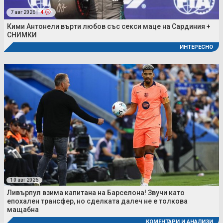
7 авг 2026 |
4
Кими Антонели върти любов със секси маце на Сардиния +
СНИМКИ
ИНТЕРЕСНО
10 авг 2026
Ливърпул взима капитана на Барселона! Звучи като
епохален трансфер, но сделката далеч не е толкова
мащабна
КОМЕНТАРИ И АНАЛИЗИ