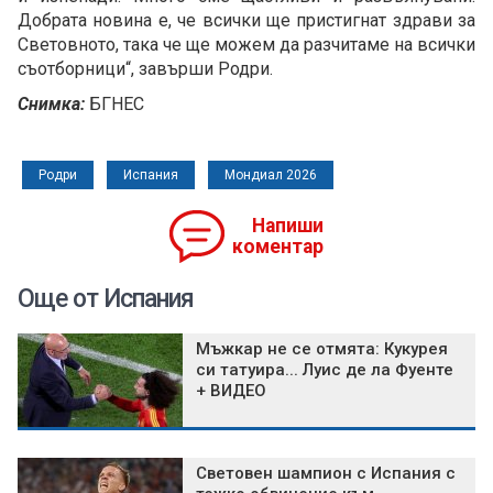
Добрата новина е, че всички ще пристигнат здрави за
Световното, така че ще можем да разчитаме на всички
съотборници“, завърши Родри.
Снимка:
БГНЕС
Родри
Испания
Мондиал 2026
Напиши
коментар
Още от Испания
Мъжкар не се отмята: Кукурея
си татуира... Луис де ла Фуенте
+ ВИДЕО
Световен шампион с Испания с