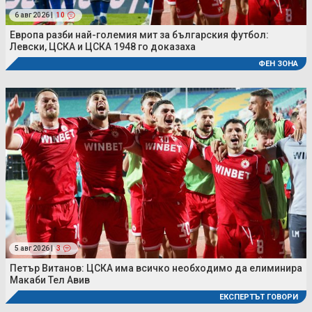
6 авг 2026 |
10
Европа разби най-големия мит за българския футбол:
Левски, ЦСКА и ЦСКА 1948 го доказаха
ФЕН ЗОНА
5 авг 2026 |
3
Петър Витанов: ЦСКА има всичко необходимо да елиминира
Макаби Тел Авив
ЕКСПЕРТЪТ ГОВОРИ