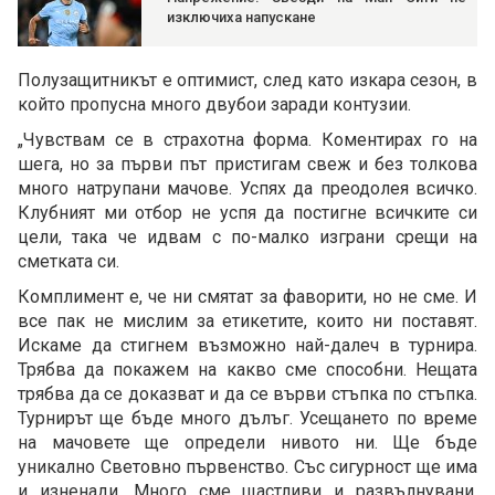
изключиха напускане
Полузащитникът е оптимист, след като изкара сезон, в
който пропусна много двубои заради контузии.
„Чувствам се в страхотна форма. Коментирах го на
шега, но за първи път пристигам свеж и без толкова
много натрупани мачове. Успях да преодолея всичко.
Клубният ми отбор не успя да постигне всичките си
цели, така че идвам с по-малко изграни срещи на
сметката си.
Комплимент е, че ни смятат за фаворити, но не сме. И
все пак не мислим за етикетите, които ни поставят.
Искаме да стигнем възможно най-далеч в турнира.
Трябва да покажем на какво сме способни. Нещата
трябва да се доказват и да се върви стъпка по стъпка.
Турнирът ще бъде много дълъг. Усещането по време
на мачовете ще определи нивото ни. Ще бъде
уникално Световно първенство. Със сигурност ще има
и изненади. Много сме щастливи и развълнувани.