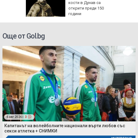
33: Няма
кости в Дунав са
ще
открити преди 150
ичко
години
Още от Gol.bg
6 авг 2026 |
3
Капитанът на волейболните национали върти любов със
секси атлетка + СНИМКИ