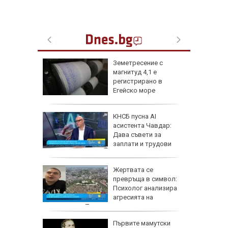
онкурс
Земетресение с
 към
магнитуд 4,1 е
регистрирано в
Егейско море
а
КНСБ пусна AI
а
асистента Чавдар:
мче от
Дава съвети за
сва
заплати и трудови
права
Жертвата се
 е
превръща в символ:
пустиня,
Психолог анализира
ще
агресията на
младежите в Пловдив
ски
Първите мамутски