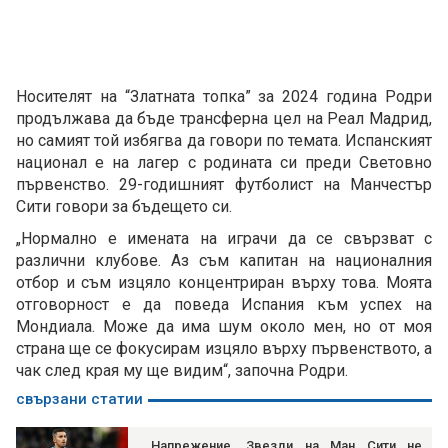
Носителят на “Златната топка” за 2024 година Родри
продължава да бъде трансферна цел на Реал Мадрид,
но самият той избягва да говори по темата. Испанският
национал е на лагер с родината си преди Световно
първенство. 29-годишният футболист на Манчестър
Сити говори за бъдещето си.
„Нормално е имената на играчи да се свързват с
различни клубове. Аз съм капитан на националния
отбор и съм изцяло концентриран върху това. Моята
отговорност е да поведа Испания към успех на
Мондиала. Може да има шум около мен, но от моя
страна ще се фокусирам изцяло върху първенството, а
чак след края му ще видим“, започна Родри.
свързани статии
Напрежение. Звезди на Ман Сити не