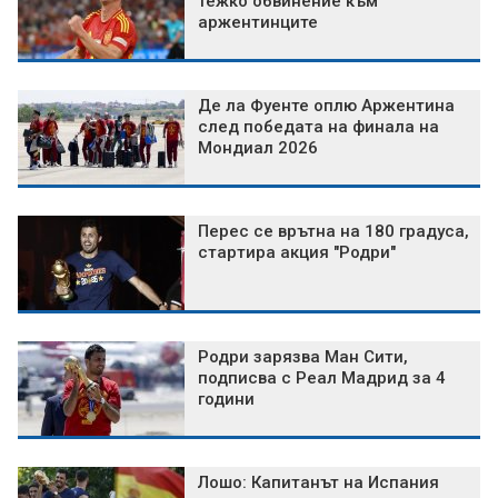
тежко обвинение към
аржентинците
Де ла Фуенте оплю Аржентина
след победата на финала на
Мондиал 2026
Перес се врътна на 180 градуса,
стартира акция "Родри"
Родри зарязва Ман Сити,
подписва с Реал Мадрид за 4
години
Лошо: Капитанът на Испания