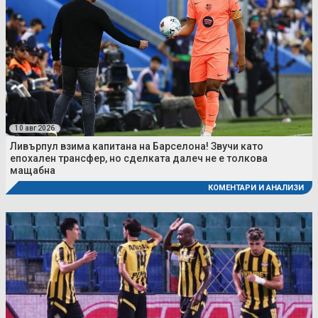
10 авг 2026
Ливърпул взима капитана на Барселона! Звучи като
епохален трансфер, но сделката далеч не е толкова
мащабна
КОМЕНТАРИ И АНАЛИЗИ