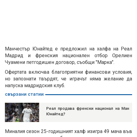
Манчестър Юнайтед е предложил на халфа на Реал
Мадрид и френския национален отбор Орелиен
Чуамени петгодишен договор, съобщи "Марка".
Офертата включва благоприятни финансови условия,
но запознати твърдят, че играчът няма желание да
напуска мадридския клуб.
свързани статии
Реал продава френски национал на Ман
Юнайтед?
Миналия сезон 25-годишният халф изигра 49 мача във