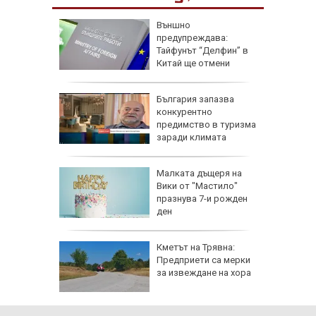
н.
Външно
цигари в
предупреждава:
есово
Тайфунът “Делфин” в
Китай ще отмени
много полети
огноза
България запазва
конкурентно
предимство в туризма
заради климата
вките с
Малката дъщеря на
ъдия
Вики от "Мастило"
ката
празнува 7-и рожден
я Георги
ден
реби
Кметът на Трявна:
одишна
Предприети са мерки
 и
за извеждане на хора
ефона ѝ