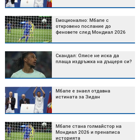
Емоционално: Мбапе с
откровено послание до
феновете след Мондиал 2026
Скандал: Олисе не иска да
плаща издръжка на дъщеря си?
Мбапе е знаел отдавна
истината за Зидан
Мбапе стана голмайстор на
Мондиал 2026 и пренаписа
историята