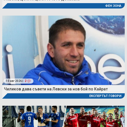
ФЕН ЗОНА
10 авг 2026 |
2
Чиликов дава съвети на Левски за нов бой по Кайрат
ЕКСПЕРТЪТ ГОВОРИ