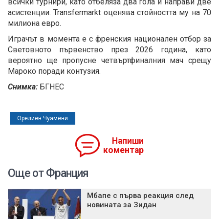
всички турнири, като отбеляза два гола и направи две
асистенции. Transfermarkt оценява стойността му на 70
милиона евро.
Играчът в момента е с френския национален отбор за
Световното първенство през 2026 година, като
вероятно ще пропусне четвъртфиналния мач срещу
Мароко поради контузия.
Снимка:
БГНЕС
Орелиен Чуамени
Напиши
коментар
Още от Франция
Мбапе с първа реакция след
новината за Зидан