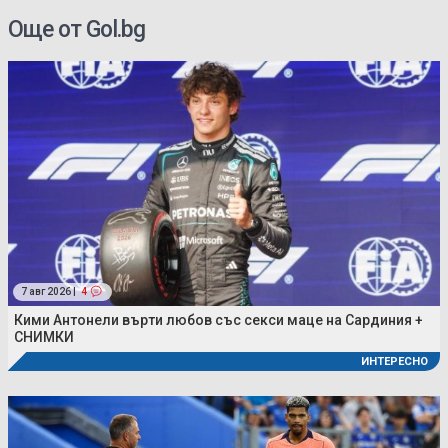
Още от Gol.bg
7 авг 2026 |
4
Кими Антонели върти любов със секси маце на Сардиния +
СНИМКИ
ИНТЕРЕСНО