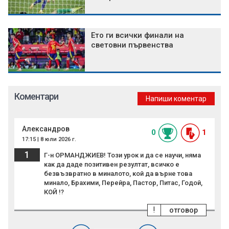
Ето ги всички финали на
световни първенства
Коментари
Напиши коментар
Александров
0
1
17:15 | 8 юли 2026 г.
1
Г-н ОРМАНДЖИЕВ! Този урок и да се научи, няма
как да даде позитивен резултат, всичко е
безвъзвратно в миналото, кой да върне това
минало, Брахими, Перейра, Пастор, Питас, Годой,
КОЙ !?
!
отговор