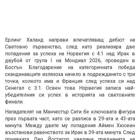
Ерлинг Халанд направи впечатляващ дебют на
Световно първенство, след като реализира две
попадения за успеха на Норвегия с 4:1 над Ирак в
двубой от група I на Мондиал 2026, проведен в
Бостън. Благодарение на категоричната победа
скандинавците излязоха начело в подреждането с три
точки, колкото има и Франция след успеха си над
Сенегал с 3:1. Освен това Норвегия записа най-
убедителния си успех в историята на световните
финали.
Нападателят на Манчестър Сити бе ключовата фигура
през първата част, като се разписа в 29-ата и 43-ата
минута. Между двете му попадения Аймен Хюсеин
възстанови равенството за Ирак в 39-ата минута. След
почивката Лео Йостигор увеличи преднината на