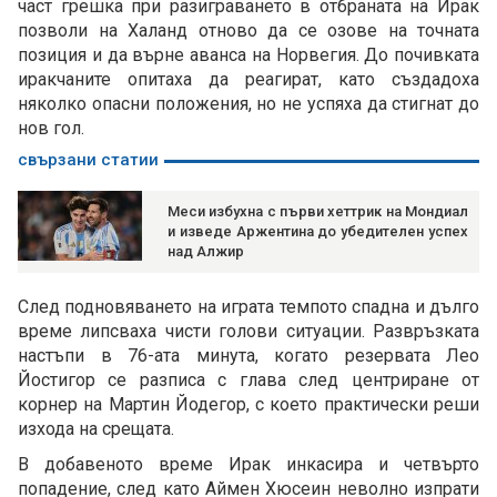
част грешка при разиграването в отбраната на Ирак
позволи на Халанд отново да се озове на точната
позиция и да върне аванса на Норвегия. До почивката
иракчаните опитаха да реагират, като създадоха
няколко опасни положения, но не успяха да стигнат до
нов гол.
свързани статии
Меси избухна с първи хеттрик на Мондиал
и изведе Аржентина до убедителен успех
над Алжир
След подновяването на играта темпото спадна и дълго
време липсваха чисти голови ситуации. Развръзката
настъпи в 76-ата минута, когато резервата Лео
Йостигор се разписа с глава след центриране от
корнер на Мартин Йодегор, с което практически реши
изхода на срещата.
В добавеното време Ирак инкасира и четвърто
попадение, след като Аймен Хюсеин неволно изпрати