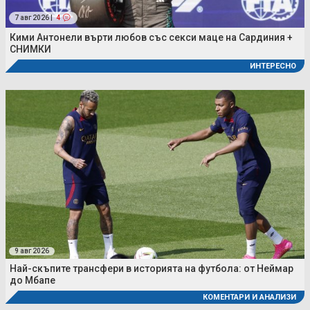
7 авг 2026 |
4
Кими Антонели върти любов със секси маце на Сардиния +
СНИМКИ
ИНТЕРЕСНО
9 авг 2026
Най-скъпите трансфери в историята на футбола: от Неймар
до Мбапе
КОМЕНТАРИ И АНАЛИЗИ