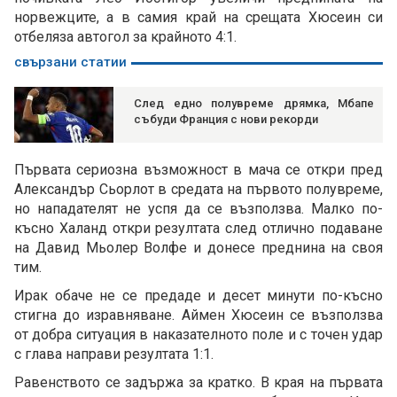
норвежците, а в самия край на срещата Хюсеин си
отбеляза автогол за крайното 4:1.
свързани статии
След едно полувреме дрямка, Мбапе
събуди Франция с нови рекорди
Първата сериозна възможност в мача се откри пред
Александър Сьорлот в средата на първото полувреме,
но нападателят не успя да се възползва. Малко по-
късно Халанд откри резултата след отлично подаване
на Давид Мьолер Волфе и донесе преднина на своя
тим.
Ирак обаче не се предаде и десет минути по-късно
стигна до изравняване. Аймен Хюсеин се възползва
от добра ситуация в наказателното поле и с точен удар
с глава направи резултата 1:1.
Равенството се задържа за кратко. В края на първата