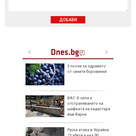
ДОБАВИ
върли
3 ползи за здравето
п за
от сините боровинки
няма да
фьор
ВАС: В сила е
 евро
отстраняването на
ицаи
шефката на кадастъра
във Варна
затвори
Руска атака в Украйна:
я път
13 убити и над 90