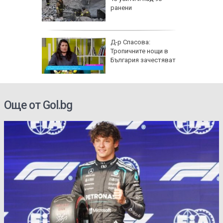
спират
ранени
 разби в
Д-р Спасова:
о, има
Тропичните нощи в
България зачестяват
Още от Gol.bg