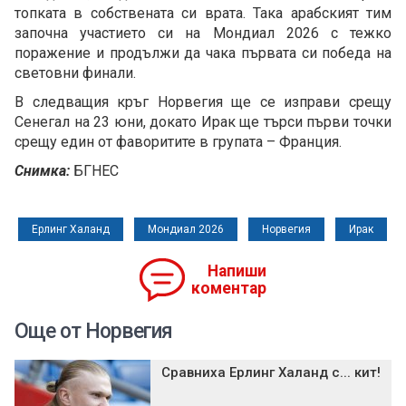
топката в собствената си врата. Така арабският тим
започна участието си на Мондиал 2026 с тежко
поражение и продължи да чака първата си победа на
световни финали.
В следващия кръг Норвегия ще се изправи срещу
Сенегал на 23 юни, докато Ирак ще търси първи точки
срещу един от фаворитите в групата – Франция.
Снимка:
БГНЕС
Ерлинг Халанд
Мондиал 2026
Норвегия
Ирак
Напиши
коментар
Още от Норвегия
Сравниха Ерлинг Халанд с... кит!