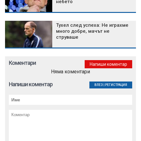
небето
Тухел след успеха: Не играхме
много добре, мачът не
струваше
Коментари
Напиши коментар
Няма коментари
Напиши коментар
ВЛЕЗ
|
РЕГИСТРАЦИЯ