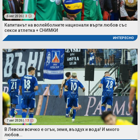
6 авг 2026 |
3
Капитанът на волейболните национали върти любов със
секси атлетка + СНИМКИ
ИНТЕРЕСНО
7 авг 2026 |
13
В Левски всичко е огън, земя, въздух и вода! И много
любов...