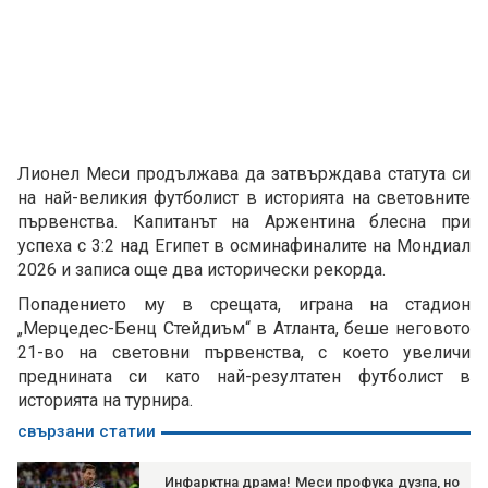
Лионел Меси продължава да затвърждава статута си
на най-великия футболист в историята на световните
първенства. Капитанът на Аржентина блесна при
успеха с 3:2 над Египет в осминафиналите на Мондиал
2026 и записа още два исторически рекорда.
Попадението му в срещата, играна на стадион
„Мерцедес-Бенц Стейдиъм“ в Атланта, беше неговото
21-во на световни първенства, с което увеличи
преднината си като най-резултатен футболист в
историята на турнира.
свързани статии
Инфарктна драма! Меси профука дузпа, но