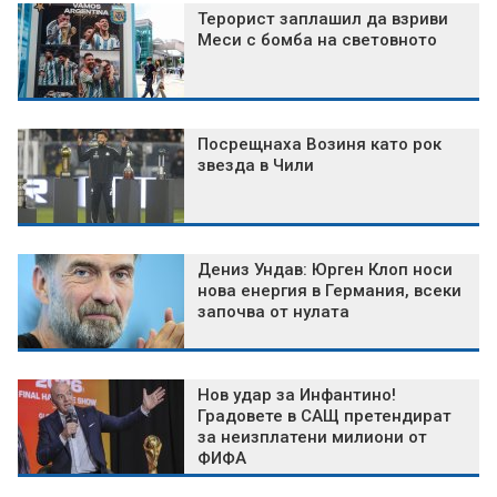
Терорист заплашил да взриви
Меси с бомба на световното
Посрещнаха Возиня като рок
звезда в Чили
Дениз Ундав: Юрген Клоп носи
нова енергия в Германия, всеки
започва от нулата
Нов удар за Инфантино!
Градовете в САЩ претендират
за неизплатени милиони от
ФИФА