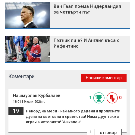
Ван Гаал поема Нидерландия
за четвърти път
Пътник ли е? И Англия къса с
Инфантино
Коментари
Напиши коментар
Нашмурлан Курбалаев
1
0
18:01 | 9 юли 2026 г.
19
Рекорд на Меси - най-много дадени и пропуснати
дузпи на световни първенства! Няма друг такъв
играч в историята! Уникален!
!
отговор