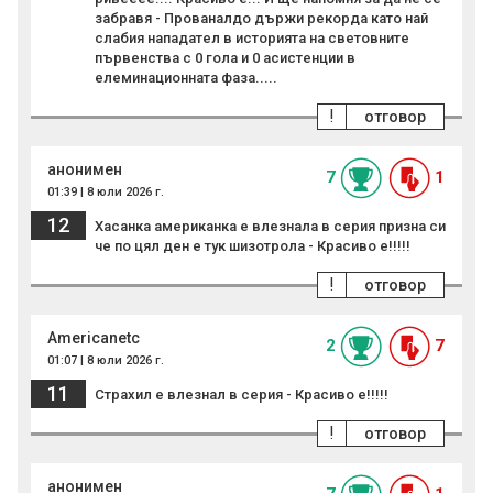
забравя - Прованалдо държи рекорда като най
слабия нападател в историята на световните
първенства с 0 гола и 0 асистенции в
елеминационната фаза.....
!
отговор
анонимен
7
1
01:39 | 8 юли 2026 г.
12
Хасанка американка е влезнала в серия призна си
че по цял ден е тук шизотрола - Красиво е!!!!!
!
отговор
Americanetc
2
7
01:07 | 8 юли 2026 г.
11
Страхил е влезнал в серия - Красиво е!!!!!
!
отговор
анонимен