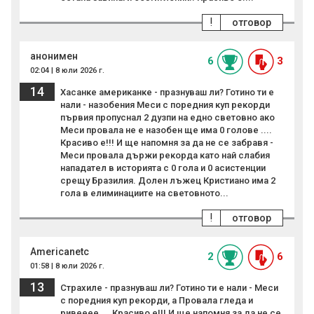
!
отговор
анонимен
6
3
02:04 | 8 юли 2026 г.
14
Хасанке американке - празнуваш ли? Готино ти е
нали - назобения Меси с поредния куп рекорди
първия пропуснал 2 дузпи на едно световно ако
Меси провала не е назобен ще има 0 голове ....
Красиво е!!! И ще напомня за да не се забравя -
Меси провала държи рекорда като най слабия
нападател в историята с 0 гола и 0 асистенции
срещу Бразилия. Долен лъжец Кристиано има 2
гола в елиминациите на световното...
!
отговор
Americanetc
2
6
01:58 | 8 юли 2026 г.
13
Страхиле - празнуваш ли? Готино ти е нали - Меси
с поредния куп рекорди, а Провала гледа и
ривееее.... Красиво е!!! И ще напомня за да не се