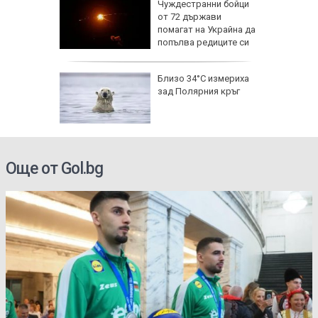
исия
Чуждестранни бойци
от 72 държави
помагат на Украйна да
попълва редиците си
исия
Близо 34°C измериха
зад Полярния кръг
Още от Gol.bg