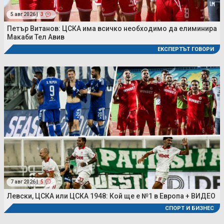
5 авг 2026 |
3
Петър Витанов: ЦСКА има всичко необходимо да елиминира
Макаби Тел Авив
ЕКСПЕРТЪТ ГОВОРИ
7 авг 2026 |
5
Левски, ЦСКА или ЦСКА 1948: Кой ще е №1 в Европа + ВИДЕО
СПОРТ И БИЗНЕС