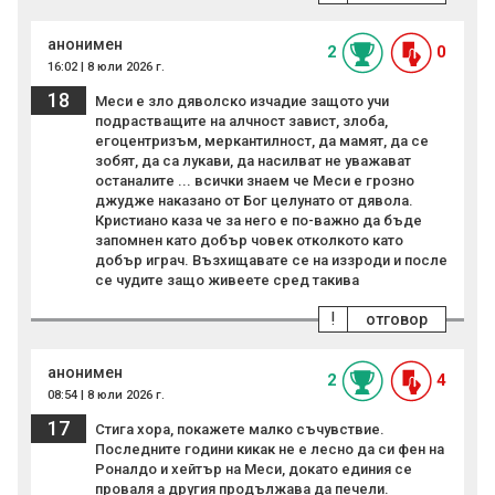
анонимен
2
0
16:02 | 8 юли 2026 г.
18
Меси е зло дяволско изчадие защото учи
подрастващите на алчност завист, злоба,
егоцентризъм, меркантилност, да мамят, да се
зобят, да са лукави, да насилват не уважават
останалите ... всички знаем че Меси е грозно
джудже наказано от Бог целунато от дявола.
Кристиано каза че за него е по-важно да бъде
запомнен като добър човек отколкото като
добър играч. Възхищавате се на иззроди и после
се чудите защо живеете сред такива
!
отговор
анонимен
2
4
08:54 | 8 юли 2026 г.
17
Стига хора, покажете малко съчувствие.
Последните години кикак не е лесно да си фен на
Роналдо и хейтър на Меси, докато единия се
проваля а другия продължава да печели.