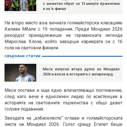
с шеметен обрат за 13 минути Аржентина
е на ¼-финал
На второ място във вечната голмайсторска класацияе
Килиан Мбапе с 19 попадения. Преди Мондиал 2026
рекордът принадлежеше на германската легенда
Мирослав Клозе, който завърши кариерата си с 16
гола на световни финали.
свързани статии
Меси изпусна втора дузпа на Мондиал
2026 и влезе в историята с антирекорд
Меси постави и още едно впечатляващо постижение,
след като вече е едноличен лидер по асистенции в
историята на световните първенства с общо девет
голови подавания.
Звездата на „албиселесте“ оглави и голмайсторската
листа на Мондиал 2026. Голът срещу Египет беше