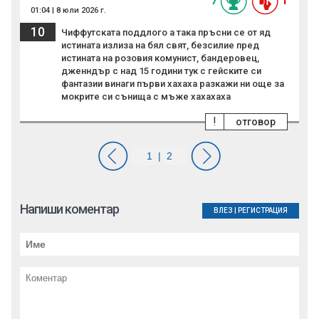
7
1
01:04 | 8 юли 2026 г.
10
Чиффутската поддлого а така пръсни се от яд
истината излиза на бял свят, безсилие пред
истината на розовия комунист, бандеровец,
дженндър с над 15 години тук с гейските си
фантазии винаги първи хахаха разкажи ни още за
мокрите си сънища с мъже хахахаха
!
отговор
Напиши коментар
ВЛЕЗ
|
РЕГИСТРАЦИЯ