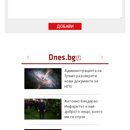
ДОБАВИ
 часа и
Администрацията на
евно:
Тръмп разсекрети
мрежата
нови документи за
НЛО
емова:
Антонио Бандерас:
заплата
Инфарктът е най-
20 евро,
доброто нещо, което
ече
ми се случи