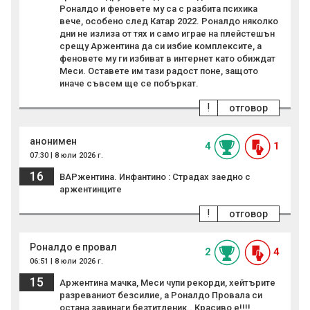
Роналдо и феновете му са с разбита психика
вече, особено след Катар 2022. Роналдо няколко
дни не излиза от тях и само играе на плейстешън
срещу Аржентина да си избие комплексите, а
феновете му ги избиват в интернет като обиждат
Меси. Оставете им тази радост поне, защото
иначе съвсем ще се побъркат.
!
отговор
анонимен
4
1
07:30 | 8 юли 2026 г.
16
ВАРжентина. Инфантино : Страдах заедно с
аржентинците
!
отговор
Роналдо е провал
2
4
06:51 | 8 юли 2026 г.
15
Аржентина мачка, Меси чупи рекорди, хейтърите
разреваниот безсилие, а Роналдо Провала си
остана завинаги безтитленик.. Красиво е!!!!