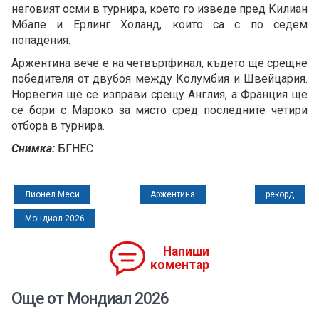
неговият осми в турнира, което го изведе пред Килиан
Мбапе и Ерлинг Холанд, които са с по седем
попадения.
Аржентина вече е на четвъртфинал, където ще срещне
победителя от двубоя между Колумбия и Швейцария.
Норвегия ще се изправи срещу Англия, а Франция ще
се бори с Мароко за място сред последните четири
отбора в турнира.
Снимка:
БГНЕС
Лионел Меси
Аржентина
рекорд
Мондиал 2026
Напиши
коментар
Още от Мондиал 2026