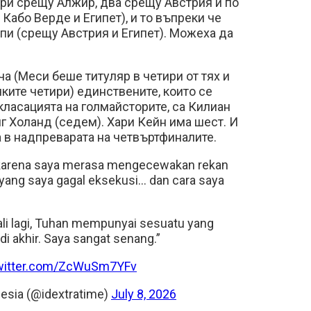
три срещу Алжир, два срещу Австрия и по
Кабо Верде и Египет), и то въпреки че
пи (срещу Австрия и Египет). Можеха да
ча (Меси беше титуляр в четири от тях и
чките четири) единствените, които се
класацията на голмайсторите, са Килиан
г Холанд (седем). Хари Кейн има шест. И
 в надпреварата на четвъртфиналите.
 karena saya merasa mengecewakan rekan
i yang saya gagal eksekusi… dan cara saya
li lagi, Tuhan mempunyai sesuatu yang
di akhir. Saya sangat senang.”
twitter.com/ZcWuSm7YFv
nesia (@idextratime)
July 8, 2026