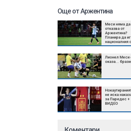
Още от Аржентина
Меси няма да
отказва от
Аржентина?
Планира да иг
националния 
до 2028 г.
Лионел Меси 
оказа... браз
Нокаутираният
не иска наказ
за Паредес +
ВИДЕО
Коментари