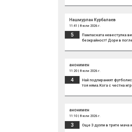
Нашмурлан Курбалаев
11:41 | 8 юли 2026 г.
5
Пампаската невестулка ви
безкрайност! Дори в погле
анонимен
11:20 | 8 юли 2026 г.
4
Най подпираният футболис
тоя няма.Кога с честна иг
анонимен
11:10 | 8 юли 2026 г.
3
Още 3 дузпи в трите мача и