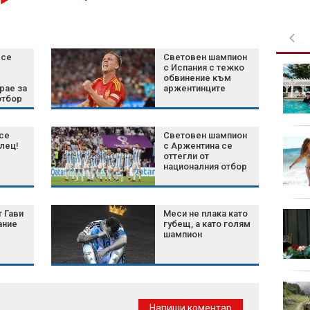
 се
Световен шампион
с Испания с тежко
Хороскоп за 7 август
обвинение към
2026 г.: Нови
рае за
аржентинците
възможности и важни
отбор
решения за зодиите
се
Световен шампион
Белият дом избра
илец!
с Аржентина се
затворените AI
оттегли от
националния отбор
модели пред
отворените
 Гави
Меси не плака като
Шум, бетон и жеги: Как
ание
губещ, а като голям
животните се
шампион
променят, за да
оцелеят сред хората?
Късна емисия
Напиши коментар