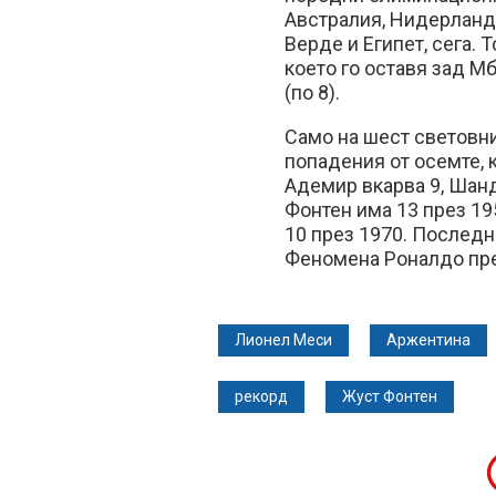
Австралия, Нидерланди
Верде и Египет, сега. 
което го оставя зад М
(по 8).
Само на шест световн
попадения от осемте, 
Адемир вкарва 9, Шан
Фонтен има 13 през 195
10 през 1970. Последн
Феномена Роналдо пре
Лионел Меси
Аржентина
рекорд
Жуст Фонтен