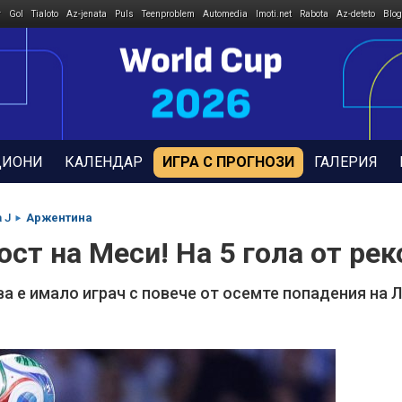
r
Gol
Tialoto
Az-jenata
Puls
Teenproblem
Automedia
Imoti.net
Rabota
Az-deteto
Blog
ДИОНИ
КАЛЕНДАР
ИГРА С ПРОГНОЗИ
ГАЛЕРИЯ
 J
Аржентина
ст на Меси! На 5 гола от ре
а е имало играч с повече от осемте попадения на 