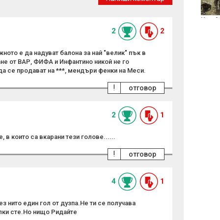
Украй
2
2
жното е да надуват балона за най "велик" пък в
ане от ВАР, ФИФА и Инфантино никой не го
а се продават на ***, мендъри фенки на Меси.
!
отговор
2
1
 в които са вкарани тези голове......
!
отговор
4
1
ез нито един гол от дузпа.Не ти се получава
ки сте.Но нищо Ридайте