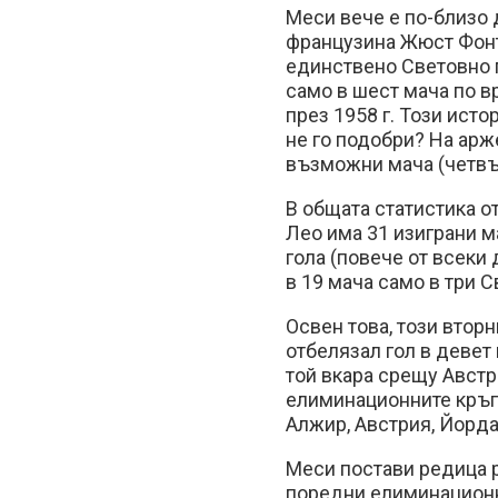
Меси вече е по-близо
французина Жюст Фонте
единствено Световно 
само в шест мача по 
през 1958 г. Този исто
не го подобри? На арж
възможни мача (четвъ
В общата статистика о
Лео има 31 изиграни м
гола (повече от всеки 
в 19 мача само в три С
Освен това, този вторн
отбелязал гол в девет
той вкара срещу Австр
елиминационните кръго
Алжир, Австрия, Йорда
Меси постави редица р
поредни елиминационни