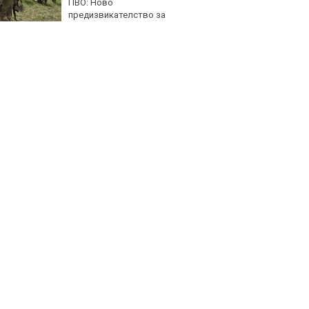
ПВО: Ново
преди
предизвикателство за
на