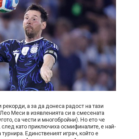
и рекорди, а за да донеса радост на тази
я Лео Меси в изявленията си в смесената
гото, са чести и многобройни). Но ето че
 след като приключиха осмифиналите, е най-
 турнира. Единственият играч, който е