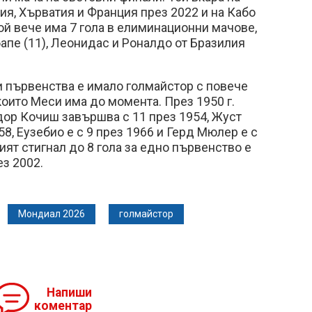
я, Хърватия и Франция през 2022 и на Кабо
Той вече има 7 гола в елиминационни мачове,
бапе (11), Леонидас и Роналдо от Бразилия
и първенства е имало голмайстор с повече
които Меси има до момента. През 1950 г.
дор Кочиш завършва с 11 през 1954, Жуст
8, Еузебио е с 9 през 1966 и Герд Мюлер е с
ият стигнал до 8 гола за едно първенство е
з 2002.
Мондиал 2026
голмайстор
Напиши
коментар