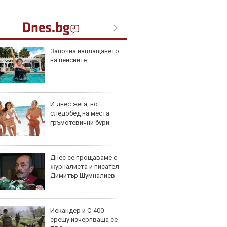
Започна изплащането
Герма
на пенсиите
Ferrari
И днес жега, но
Дори 
следобед на места
върху
гръмотевични бури
загуб
Днес се прощаваме с
Защо 
журналиста и писател
бутон
Димитър Шумналиев
новит
Искандер и С-400
Графи
срещу изчерпваща се
разкр