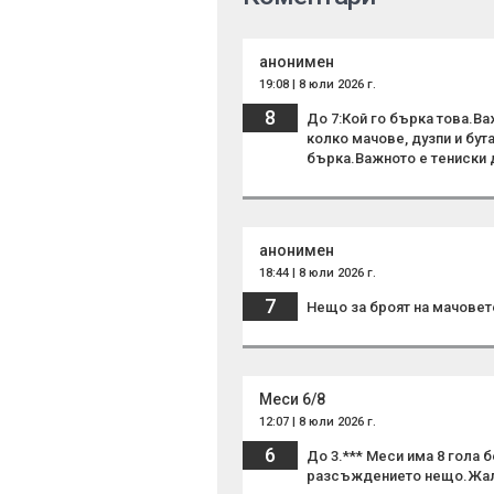
анонимен
19:08 | 8 юли 2026 г.
8
До 7:Кой го бърка това.Ва
колко мачове, дузпи и бут
бърка.Важното е тениски д
анонимен
18:44 | 8 юли 2026 г.
7
Нещо за броят на мачовете,
Меси 6/8
12:07 | 8 юли 2026 г.
6
До 3.*** Меси има 8 гола б
разсъждението нещо.Жал