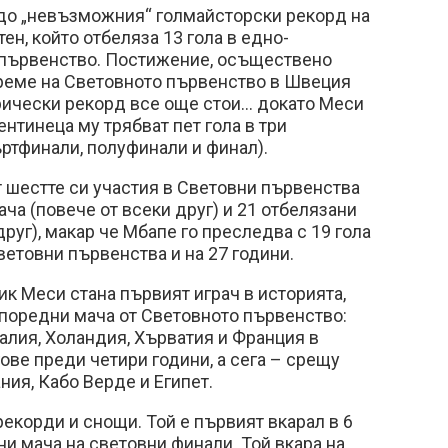
 до „невъзможния“ голмайсторски рекорд на
н, който отбеляза 13 гола в едно-
първенство. Постижение, осъществено
време на Световното първенство в Швеция
рически рекорд все още стои... докато Меси
ентинеца му трябват пет гола в три
ртфинали, полуфинали и финал).
т шестте си участия в Световни първенства
ача (повече от всеки друг) и 21 отбелязани
друг), макар че Мбапе го преследва с 19 гола
ветовни първенства и на 27 години.
ик Меси стана първият играч в историята,
 поредни мача от Световното първенство:
алия, Холандия, Хърватия и Франция в
ве преди четири години, а сега – срещу
ния, Кабо Верде и Египет.
екорди и снощи. Той е първият вкарал в 6
 мача на световни финали. Той вкара на