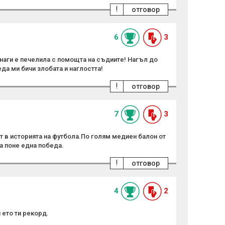
!
отговор
6
3
наги е печелила с помощта на съдиите! Нагъл до
да ми бичи злобата и наглостта!
!
отговор
7
3
т в историята на футбола.По голям медиен балон от
ра поне една победа.
!
отговор
4
2
 ето ти рекорд.