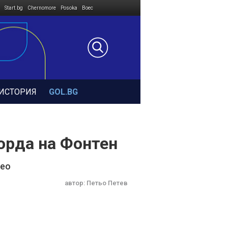
Start.bg
Chernomore
Posoka
Boec
ИСТОРИЯ
GOL.BG
корда на Фонтен
Лео
автор:
Петьо Петев