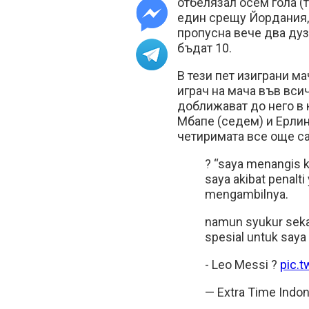
отбелязал осем гола (
един срещу Йордания, 
пропусна вече два дуз
бъдат 10.
В тези пет изиграни ма
играч на мача във вси
доближават до него в 
Мбапе (седем) и Ерлин
четиримата все още са
?️ “saya menangis
saya akibat penalt
mengambilnya.
namun syukur seka
spesial untuk saya 
- Leo Messi ?
pic.
— Extra Time Indo