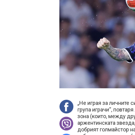
„Не играя за личните с
група играчи“, повтар
зона (които, между дру
аржентинската звезда,
добрият голмайстор на