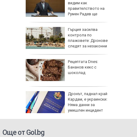
зрелищно
видим как
правителството на
Румен Радев ще
защити националния ни интерес
се 23 000
Гърция засилва
т УЕФА
контрола по
плажовете: Дронове
следят за незаконни
чадъри и ограничен достъп
гра за
Рецептата Dnes:
ежка
Бананов кекс с
лси"
шоколад
рай
Дронът, паднал край
ински,
Кардам, е украински:
 е
Няма данни за
умишлен инцидент
Още от Gol.bg