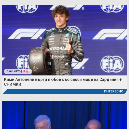
7 авг 2026 |
3
Кими Антонели върти любов със секси маце на Сардиния +
СНИМКИ
ИНТЕРЕСНО