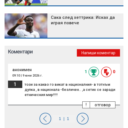
Сака след хеттрика: Исках да
играя повече
Коментари
Напиши коментар
анонимен
1
0
09:10 | 9 юни 2026 г.
1
този за какво го викат в националния- в тотнъм
дупка , в национала -безличен.. ,а сетих се заради
етническия мир!!!!
!
отговор