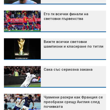
Ето ги всички финали на
световни първенства
Вижте всички световни
шампиони и класиране по титли
Сака със сериозна закана
Чуамени разкри как Франция се
преобрази срещу Англия след
почивката