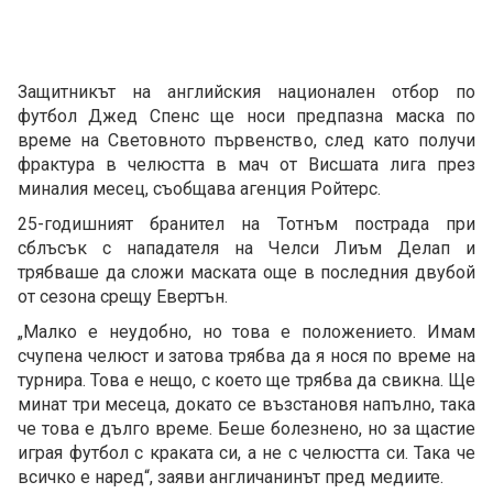
Защитникът на английския национален отбор по
футбол Джед Спенс ще носи предпазна маска по
време на Световното първенство, след като получи
фрактура в челюстта в мач от Висшата лига през
миналия месец, съобщава агенция Ройтерс.
25-годишният бранител на Тотнъм пострада при
сблъсък с нападателя на Челси Лиъм Делап и
трябваше да сложи маската още в последния двубой
от сезона срещу Евертън.
„Малко е неудобно, но това е положението. Имам
счупена челюст и затова трябва да я нося по време на
турнира. Това е нещо, с което ще трябва да свикна. Ще
минат три месеца, докато се възстановя напълно, така
че това е дълго време. Беше болезнено, но за щастие
играя футбол с краката си, а не с челюстта си. Така че
всичко е наред“, заяви англичанинът пред медиите.