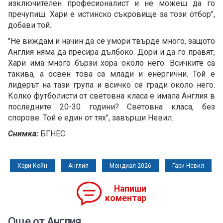
изключителен професионалист и не можеш да го
пречупиш. Хари е истинско съкровище за този отбор",
добави той.
"Не виждам и начин да се умори твърде много, защото
Англия няма да пресира дълбоко. Дори и да го правят,
Хари има много бързи хора около него. Всичките са
такива, а освен това са млади и енергични. Той е
лидерът на тази група и всичко се гради около него.
Колко футболисти от световна класа е имала Англия в
последните 20-30 години? Световна класа, без
спорове. Той е един от тях", завърши Невил.
Снимка:
БГНЕС
Хари Кейн
Англия
Мондиал 2026
Гари Невил
Напиши
коментар
Още от Англия