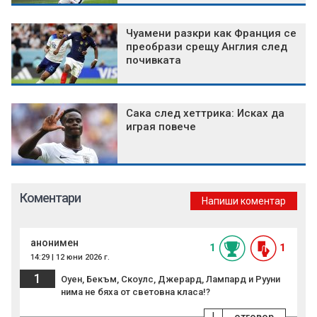
Чуамени разкри как Франция се
преобрази срещу Англия след
почивката
Сака след хеттрика: Исках да
играя повече
Коментари
Напиши коментар
анонимен
1
1
14:29 | 12 юни 2026 г.
1
Оуен, Бекъм, Скоулс, Джерард, Лампард и Рууни
нима не бяха от световна класа!?
!