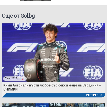
Още от Gol.bg
7 авг 2026 |
1
Кими Антонели върти любов със секси маце на Сардиния +
СНИМКИ
ИНТЕРЕСНО