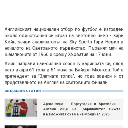
Английският национален отбор по футбол е изграден
около единствения си играч на световно ниво - Хари
Кейн, заяви анализаторът на Sky Sports Гари Невил в
началото на Световното първенство. Първият мач на
шампионите от 1966 е срещу Хърватия на 17 юни.
Кейн направи най-силния сезон в кариерата си, след
като вкара 61 гола в 51 мача за Байерн Мюнхен. Той е
претендент за "Златната топка", но това зависи и от
представянето на Англия на световните финали.
свързани статии
Аржентина – Португалия и Бразилия –
Англия още на 1/4финалите? Вижте
възможната схема на Мондиал 2026