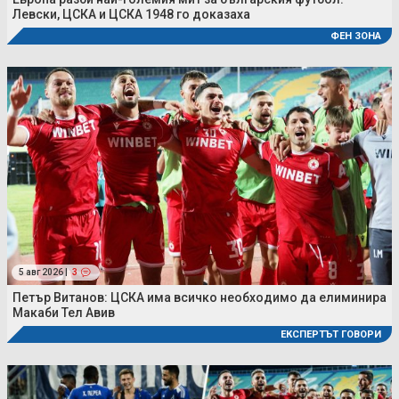
Левски, ЦСКА и ЦСКА 1948 го доказаха
ФЕН ЗОНА
5 авг 2026 |
3
Петър Витанов: ЦСКА има всичко необходимо да елиминира
Макаби Тел Авив
ЕКСПЕРТЪТ ГОВОРИ