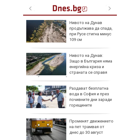
а езика
Нивото на Дунав
продължава да спада,
им в
при Русе стигна минус
109 см
а тества
Нивото на Дунав:
о страна
Защо в България няма
енергийна криза и
ват САЩ
страната се справя
по-добре от другите?
утрин" на
Раздават безплатна
0 часа:
вода в София и през
ите нощи
почивните дни заради
-чести в
горещините
жава да
Променят движението
 при Русе
на пет трамвая от
 под
днес до 30 август
ла