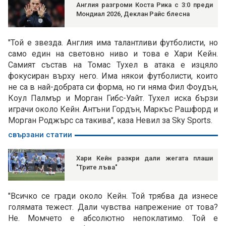
Англия разгроми Коста Рика с 3:0 преди
Мондиал 2026, Деклан Райс блесна
"Той е звезда. Англия има талантливи футболисти, но
само един на световно ниво и това е Хари Кейн.
Самият състав на Томас Тухел в атака е изцяло
фокусиран върху него. Има някои футболисти, които
не са в най-добрата си форма, но ги няма Фил Фоудън,
Коул Палмър и Морган Гибс-Уайт. Тухел иска бързи
играчи около Кейн. Антъни Гордън, Маркъс Рашфорд и
Морган Роджърс са такива", каза Невил за Sky Sports.
свързани статии
Хари Кейн разкри дали жегата плаши
"Трите лъва"
"Всичко се гради около Кейн. Той трябва да изнесе
голямата тежест. Дали чувства напрежение от това?
Не. Момчето е абсолютно непоклатимо. Той е