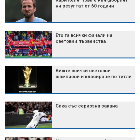
Хари Кейн: Това е най-добрият
ни резултат от 60 години
Ето ги всички финали на
световни първенства
Вижте всички световни
шампиони и класиране по титли
Сака със сериозна закана