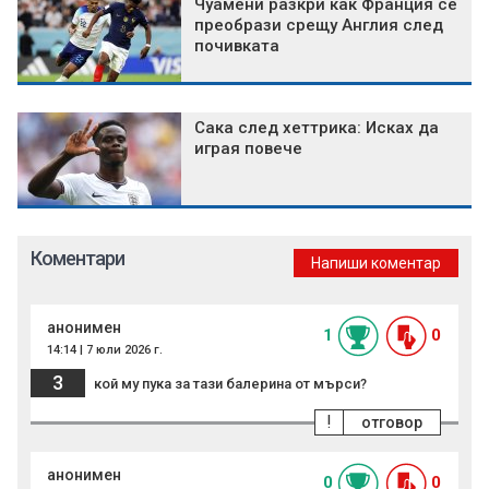
Чуамени разкри как Франция се
преобрази срещу Англия след
почивката
Сака след хеттрика: Исках да
играя повече
Коментари
Напиши коментар
анонимен
1
0
14:14 | 7 юли 2026 г.
3
кой му пука за тази балерина от мърси?
!
отговор
анонимен
0
0