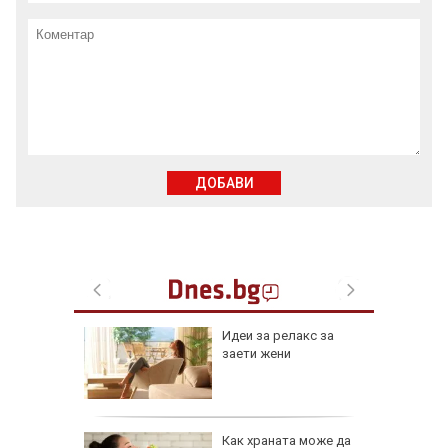
ДОБАВИ
езопасно
Идеи за релакс за
рлеж
заети жени
равим,
Как храната може да