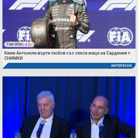
7 авг 2026 |
4
Кими Антонели върти любов със секси маце на Сардиния +
СНИМКИ
ИНТЕРЕСНО