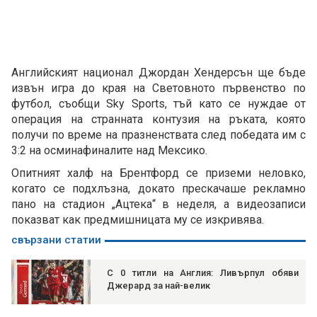
Английският национал Джордан Хендерсън ще бъде
извън игра до края на Световното първенство по
футбол, съобщи Sky Sports, тъй като се нуждае от
операция на странната контузия на ръката, която
получи по време на празненствата след победата им с
3:2 на осминафиналите над Мексико.
Опитният халф на Брентфорд се приземи неловко,
когато се подхлъзна, докато прескачаше рекламно
пано на стадион „Ацтека“ в неделя, а видеозаписи
показват как предмишницата му се изкривява.
свързани статии
С 0 титли на Англия: Ливърпул обяви
Джерард за най-велик