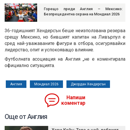
Горещо преди Англия – Мексико:
Безпрецедентна охрана на Мондиал 2026
36-годишният Хендерсън беше неизползвана резерва
срещу Мексико, но бившият капитан на Ливърпул е
сред най-уважаваните фигури в отбора, осигурявайки
лидерство, опит и успокояващо влияние.
Футболната асоциация на Англия „не е коментирала
официално ситуацията.
Англия
Мондиал 2026
Джордан Хендерсън
Напиши
коментар
Още от Англия