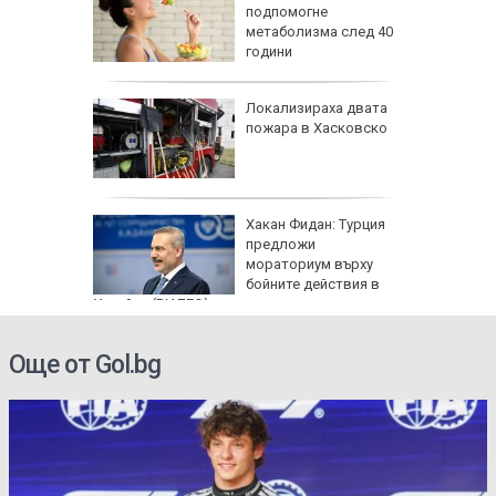
ичната
подпомогне
жбина
метаболизма след 40
години
артофи
Локализираха двата
кашкавал
пожара в Хасковско
: Как да
Хакан Фидан: Турция
пасните
предложи
мораториум върху
бойните действия в
Украйна (ВИДЕО)
Още от Gol.bg