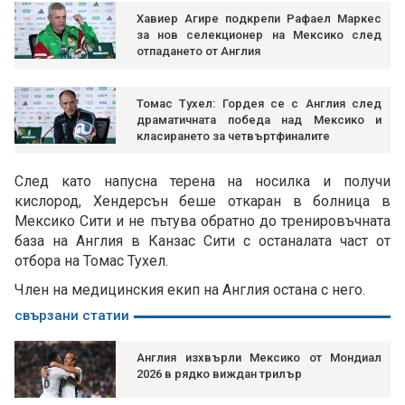
Хавиер Агире подкрепи Рафаел Маркес
за нов селекционер на Мексико след
отпадането от Англия
Томас Тухел: Гордея се с Англия след
драматичната победа над Мексико и
класирането за четвъртфиналите
След като напусна терена на носилка и получи
кислород, Хендерсън беше откаран в болница в
Мексико Сити и не пътува обратно до тренировъчната
база на Англия в Канзас Сити с останалата част от
отбора на Томас Тухел.
Член на медицинския екип на Англия остана с него.
свързани статии
Англия изхвърли Мексико от Мондиал
2026 в рядко виждан трилър