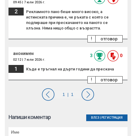
09:45 | 7 юли 2026 г.
2
Рекламното пано беше много високо, а
истинската причина е, че ръката с която се
подпираше при прескачането на паното се
хлъзна. Няма нищо общо с възрастта.
!
отговор
анонимен
3
0
02:12 | 7 юли 2026 г.
1
Къде е тръгнал на дърти години да прескача
!
отговор
Напиши коментар
ВЛЕЗ
|
РЕГИСТРАЦИЯ