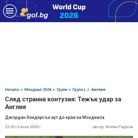
Начало
Мондиал 2026
Групи
Група L
Англия
След странна контузия: Тежък удар за
Англия
Джордан Хендерсън аут до края на Мондиала
23:20 | 6 юли 2026 г.
автор:
Илиян Радков