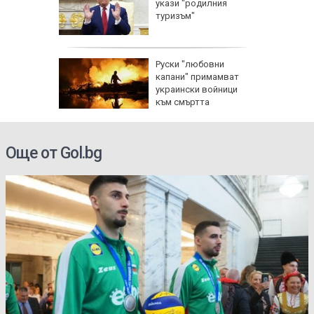
и срещу
укази "родилния
и помощ
туризъм"
Руски "любовни
изъм" и
капани" примамват
а
украински войници
ан
към смъртта
Още от Gol.bg