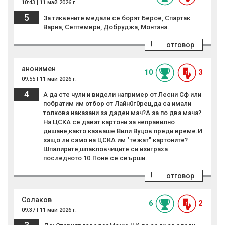
10:43 | 11 май 2026 г.
5
За тиквените медали се борят Берое, Спартак
Варна, Септември, Добруджа, Монтана.
!
отговор
анонимен
10
3
09:55 | 11 май 2026 г.
4
А да сте чули и видели например от Лесни Сф или
побратим им отбор от Лайн0г0рец,да са имали
толкова наказани за даден мач?А за по два мача?
На ЦСКА се дават картони за неправилно
дишане,както казваше Вили Вуцов преди време.И
защо ли само на ЦСКА им "тежат" картоните?
Шпалирите,шпакловчиците си изиграха
последното 10.Поне се свърши.
!
отговор
Солаков
6
2
09:37 | 11 май 2026 г.