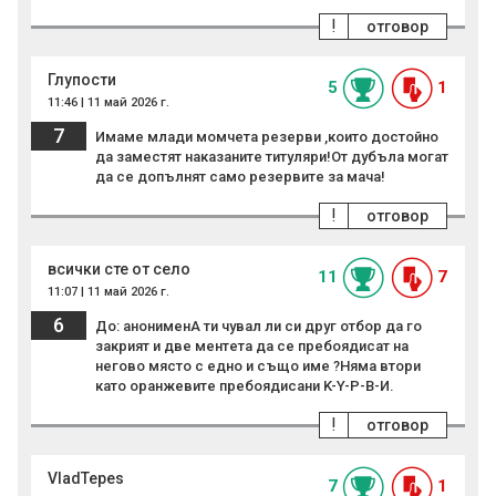
!
отговор
Глупости
5
1
11:46 | 11 май 2026 г.
7
Имаме млади момчета резерви ,които достойно
да заместят наказаните титуляри!От дубъла могат
да се допълнят само резервите за мача!
!
отговор
всички сте от село
11
7
11:07 | 11 май 2026 г.
6
До: анонименА ти чувал ли си друг отбор да го
закрият и две ментета да се пребоядисат на
негово място с едно и също име ?Няма втори
като оранжевите пребоядисани K-Y-P-В-И.
!
отговор
VladTepes
7
1