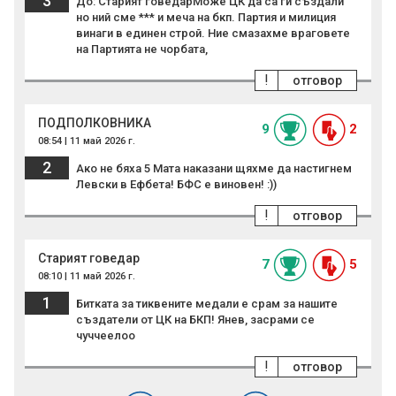
3
До: Старият говедарМоже ЦК да са ги създали
но ний сме *** и меча на бкп. Партия и милиция
винаги в единен строй. Ние смазахме враговете
на Партията не чорбата,
!
отговор
ПОДПОЛКОВНИКА
9
2
08:54 | 11 май 2026 г.
2
Ако не бяха 5 Мата наказани щяхме да настигнем
Левски в Ефбета! БФС е виновен! :))
!
отговор
Старият говедар
7
5
08:10 | 11 май 2026 г.
1
Битката за тиквените медали е срам за нашите
създатели от ЦК на БКП! Янев, засрами се
чуччеелоо
!
отговор