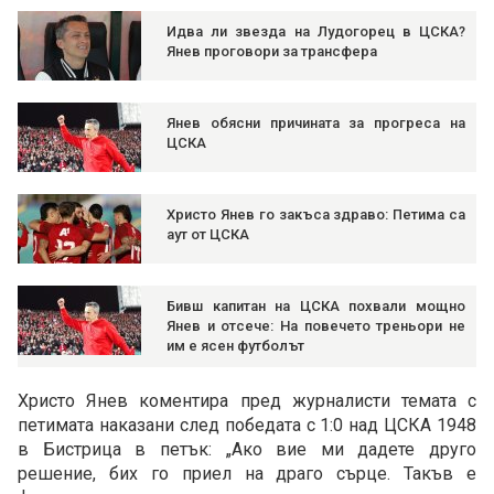
Идва ли звезда на Лудогорец в ЦСКА?
Янев проговори за трансфера
Янев обясни причината за прогреса на
ЦСКА
Христо Янев го закъса здраво: Петима са
аут от ЦСКА
Бивш капитан на ЦСКА похвали мощно
Янев и отсече: На повечето треньори не
им е ясен футболът
Христо Янев коментира пред журналисти темата с
петимата наказани след победата с 1:0 над ЦСКА 1948
в Бистрица в петък: „Ако вие ми дадете друго
решение, бих го приел на драго сърце. Такъв е