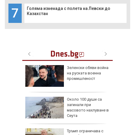
7
Голяма изненада с полета на Левски до
Казахстан
 радват
Зеленски обяви война
късмет
на руската военна
6 г.
промишленост
и най-
Около 100 души са
души в
загинали при
йланд
масовото нахлуване в
Сеута
пореди
Тръмп ограничава с