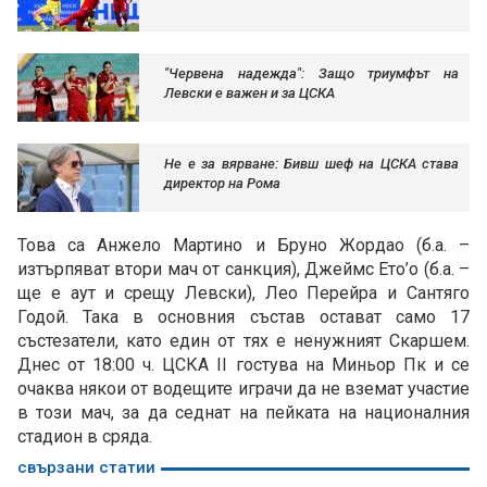
"Червена надежда": Защо триумфът на
Левски е важен и за ЦСКА
Не е за вярване: Бивш шеф на ЦСКА става
директор на Рома
Това са Анжело Мартино и Бруно Жордао (б.а. –
изтърпяват втори мач от санкция), Джеймс Ето’о (б.а. –
ще е аут и срещу Левски), Лео Перейра и Сантяго
Годой. Така в основния състав остават само 17
състезатели, като един от тях е ненужният Скаршем.
Днес от 18:00 ч. ЦСКА II гостува на Миньор Пк и се
очаква някои от водещите играчи да не вземат участие
в този мач, за да седнат на пейката на националния
стадион в сряда.
свързани статии