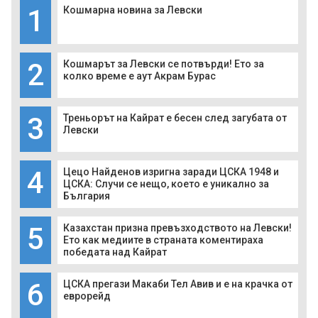
1
Кошмарна новина за Левски
2
Кошмарът за Левски се потвърди! Ето за
колко време е аут Акрам Бурас
3
Треньорът на Кайрат е бесен след загубата от
Левски
4
Цецо Найденов изригна заради ЦСКА 1948 и
ЦСКА: Случи се нещо, което е уникално за
България
5
Казахстан призна превъзходството на Левски!
Ето как медиите в страната коментираха
победата над Кайрат
6
ЦСКА прегази Макаби Тел Авив и е на крачка от
еврорейд