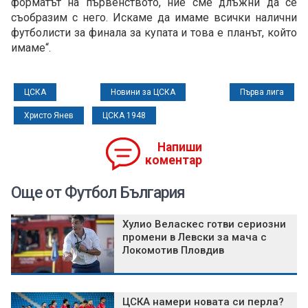
форматът на първенството, ние сме длъжни да се
съобразим с него. Искаме да имаме всички налични
футболисти за финала за купата и това е планът, който
имаме“.
ЦСКА
Новини за ЦСКА
Първа лига
Христо Янев
ЦСКА 1948
Напиши
коментар
Още от Футбол България
Хулио Веласкес готви сериозни
промени в Левски за мача с
Локомотив Пловдив
ЦСКА намери новата си перла?