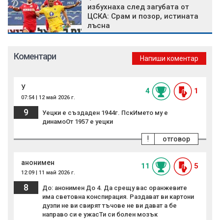
избухнаха след загубата от
ЦСКА: Срам и позор, истината
лъсна
Коментари
Напиши коментар
У
4
1
07:54 | 12 май 2026 г.
9
Уецки е създаден 1944г. ПскИмето му е
динамоОт 1957 е уецки
!
отговор
анонимен
11
5
12:09 | 11 май 2026 г.
8
До: анонимен До 4. Да срещу вас оранжевите
има световна конспирация. Раздават ви картони
дузпи не ви свирят тъчове не ви дават а бе
направо си е ужасТи си болен мозък