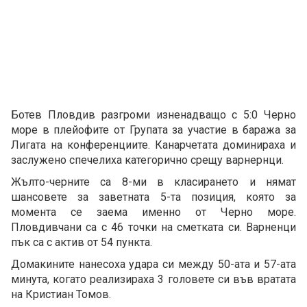
Ботев Пловдив разгроми изненадващо с 5:0 Черно
море в плейофите от Групата за участие в баража за
Лигата на конференциите. Канарчетата доминираха и
заслужено спечелиха категорично срещу варнернци.
Жълто-черните са 8-ми в класирането и нямат
шансовете за заветната 5-та позиция, която за
момента се заема именно от Черно море.
Пловдивчани са с 46 точки на сметката си. Варненци
пък са с актив от 54 пункта.
Домакините нанесоха удара си между 50-ата и 57-ата
минута, когато реализираха 3 головете си във вратата
на Кристиан Томов.