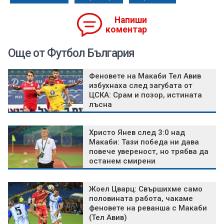
Напиши
коментар
Още от Футбол България
Феновете на Макаби Тел Авив
избухнаха след загубата от
ЦСКА: Срам и позор, истината
лъсна
Христо Янев след 3:0 над
Макаби: Тази победа ни дава
повече увереност, но трябва да
останем смирени
Жоел Цварц: Свършихме само
половината работа, чакаме
феновете на реванша с Макаби
(Тел Авив)