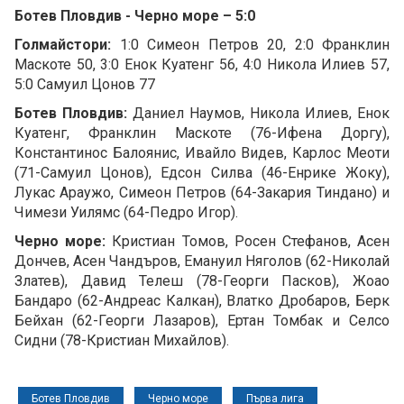
Ботев Пловдив - Черно море – 5:0
Голмайстори:
1:0 Симеон Петров 20, 2:0 Франклин
Маскоте 50, 3:0 Енок Куатенг 56, 4:0 Никола Илиев 57,
5:0 Самуил Цонов 77
Ботев Пловдив:
Даниел Наумов, Никола Илиев, Енок
Куатенг, Франклин Маскоте (76-Ифена Доргу),
Константинос Балоянис, Ивайло Видев, Карлос Меоти
(71-Самуил Цонов), Едсон Силва (46-Енрике Жоку),
Лукас Араужо, Симеон Петров (64-Закария Тиндано) и
Чимези Уилямс (64-Педро Игор).
Черно море:
Кристиан Томов, Росен Стефанов, Асен
Дончев, Асен Чандъров, Емануил Няголов (62-Николай
Златев), Давид Телеш (78-Георги Пасков), Жоао
Бандаро (62-Андреас Калкан), Влатко Дробаров, Берк
Бейхан (62-Георги Лазаров), Ертан Томбак и Селсо
Сидни (78-Кристиан Михайлов).
Ботев Пловдив
Черно море
Първа лига