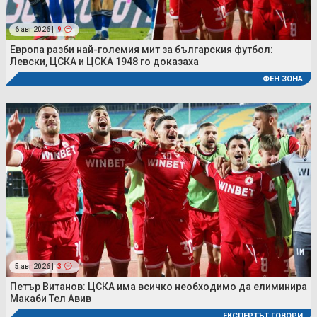
6 авг 2026 |
9
Европа разби най-големия мит за българския футбол:
Левски, ЦСКА и ЦСКА 1948 го доказаха
ФЕН ЗОНА
5 авг 2026 |
3
Петър Витанов: ЦСКА има всичко необходимо да елиминира
Макаби Тел Авив
ЕКСПЕРТЪТ ГОВОРИ