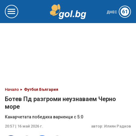
61
ДНЕС
Начало
Футбол България
Ботев Пд разгроми неузнаваем Черно
море
Канарчетата победиха варненци с 5:0
20:57 | 16 май 2026 г.
автор:
Илиян Радков