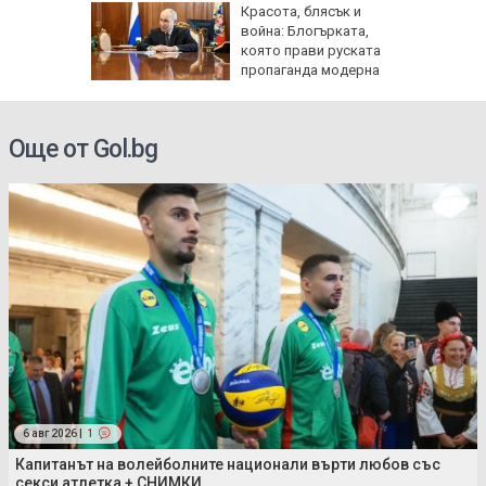
шки:
Красота, блясък и
тски
война: Блогърката,
да се
която прави руската
носни
пропаганда модерна
Още от Gol.bg
6 авг 2026 |
1
Капитанът на волейболните национали върти любов със
секси атлетка + СНИМКИ