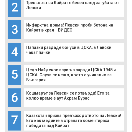
2
Треньорът на Кайрат е бесен след загубата от
Левски
3
Инфарктна драма! Левски проби бетона на
Кайрат в края + ВИДЕО
4
Папазки раздаде бонуси в ЦСКА, в Левски
чакат пачки
5
Цецо Найденов изригна заради ЦСКА 1948 и
ЦСКА: Случи се нещо, което е уникално за
България
6
Кошмарът за Левски се потвърди! Ето за
колко време е аут Акрам Бурас
7
Казахстан призна превъзходството на Левски!
Ето как медиите в страната коментираха
победата над Кайрат