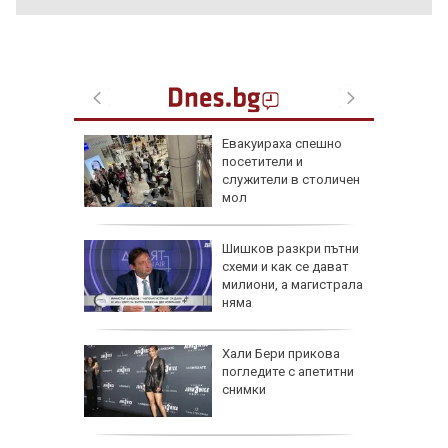
а в
Евакуираха спешно
артал
посетители и
ламъците
служители в столичен
 метра
мол
в:
Шишков разкри пътни
 на
схеми и как се дават
 по
милиони, а магистрала
няма
ти
и
Хали Бери прикова
 Авив) и
погледите с апетитни
 от
снимки
га