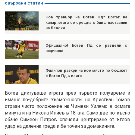
свързани статии
Нов треньор на Ботев Пд? Босът на
канарчетата се срещна с бивш наставник
на Левски
Официално! Ботев Пд се раздели с
национал
Филипов разкри на кое място по бюджет
е Ботев Пд в елита
Ботев диктуваше играта през първото полувреме и
имаше по-добрите възможности, но Кристиан Томов
отрази чисто положение на Чимези Уилямс в осмата
минута и на Никола Илиев в 18-ата. Само две по-късно
обаче Симеон Петров спечели центриране от ъглов
удар на далечна греда и бе точен за домакините.