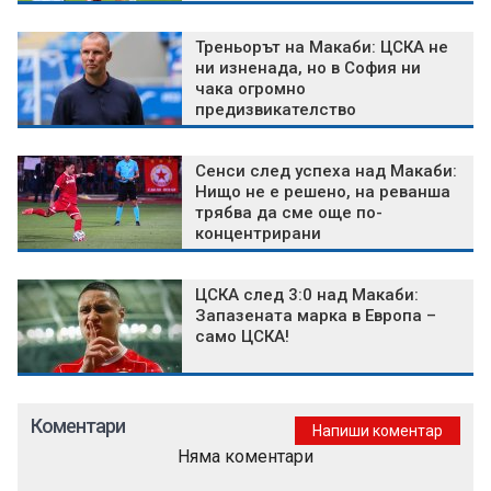
Треньорът на Макаби: ЦСКА не
ни изненада, но в София ни
чака огромно
предизвикателство
Сенси след успеха над Макаби:
Нищо не е решено, на реванша
трябва да сме още по-
концентрирани
ЦСКА след 3:0 над Макаби:
Запазената марка в Европа –
само ЦСКА!
Коментари
Напиши коментар
Няма коментари