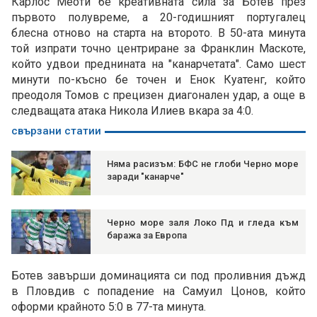
Карлос Меоти бе креативната сила за Ботев през
първото полувреме, а 20-годишният португалец
блесна отново на старта на второто. В 50-ата минута
той изпрати точно центриране за Франклин Маскоте,
който удвои преднината на "канарчетата". Само шест
минути по-късно бе точен и Енок Куатенг, който
преодоля Томов с прецизен диагонален удар, а още в
следващата атака Никола Илиев вкара за 4:0.
свързани статии
Няма расизъм: БФС не глоби Черно море
заради "канарче"
Черно море заля Локо Пд и гледа към
баража за Европа
Ботев завърши доминацията си под проливния дъжд
в Пловдив с попадение на Самуил Цонов, който
оформи крайното 5:0 в 77-та минута.