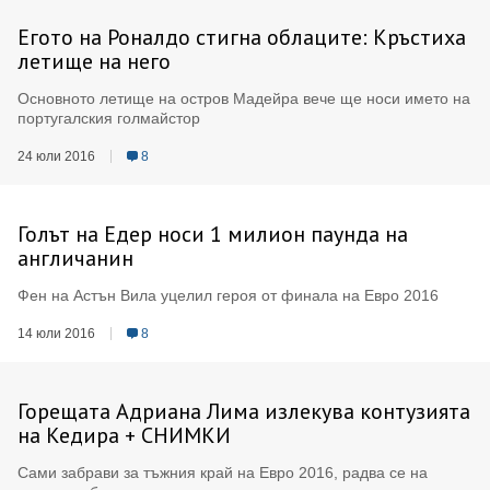
Егото на Роналдо стигна облаците: Кръстиха
летище на него
Основното летище на остров Мадейра вече ще носи името на
португалския голмайстор
24 юли 2016
8
Голът на Едер носи 1 милион паунда на
англичанин
Фен на Астън Вила уцелил героя от финала на Евро 2016
14 юли 2016
8
Горещата Адриана Лима излекува контузията
на Кедира + СНИМКИ
Сами забрави за тъжния край на Евро 2016, радва се на