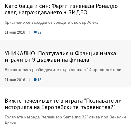
Като баща и син: Фърги изненада Роналдо
след награждаването + ВИДЕО
Кристиано се зарадва от срещата със сър Алекс
11 юли 2016
32
УНИКАЛНО: Португалия и Франция имаха
играчи от 9 държави на финала
Висшата лига разби другите първенства с 14 представители
11 юли 2016
15
Вижте печелившите в играта "Познавате ли
историята на Европейските първенства?"
Голямата награда "телевизор Samsung 32” отива при Венелин
Диков