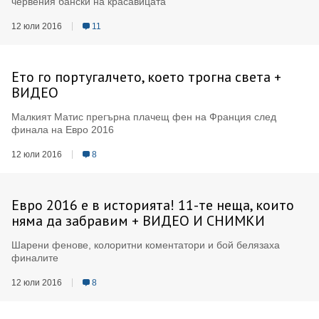
червения бански на красавицата
12 юли 2016
11
Ето го португалчето, което трогна света +
ВИДЕО
Малкият Матис прегърна плачещ фен на Франция след
финала на Евро 2016
12 юли 2016
8
Евро 2016 е в историята! 11-те неща, които
няма да забравим + ВИДЕО И СНИМКИ
Шарени фенове, колоритни коментатори и бой белязаха
финалите
12 юли 2016
8