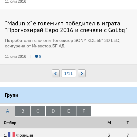
11 юли 2016
"Мadunix" е големият победител в играта
"Прогнозирай Евро 2016 и спечели с Gol.bg"
Потребителят спечели Телевизор SONY KDL 55" 3D LED,
осигурена от Инвестор.БГ АД
11 юли 2016
8
Групи
A
B
C
D
E
F
Отбор
M
T
1.
Франция
3
7