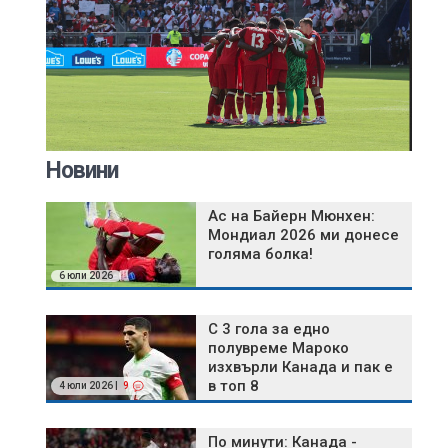
Новини
Ас на Байерн Мюнхен:
Мондиал 2026 ми донесе
голяма болка!
6 юли 2026
С 3 гола за едно
полувреме Мароко
изхвърли Канада и пак е
в топ 8
4 юли 2026 |
9
По минути: Канада -