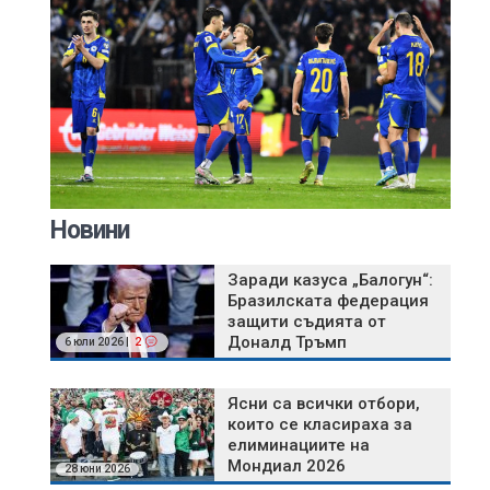
Новини
Заради казуса „Балогун“:
Бразилската федерация
защити съдията от
Доналд Тръмп
6 юли 2026 |
2
Ясни са всички отбори,
които се класираха за
елиминациите на
Мондиал 2026
28 юни 2026