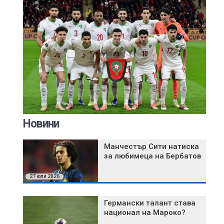
Новини
Манчестър Сити натиска
за любимеца на Бербатов
27 юли 2026
Германски талант става
национал на Мароко?