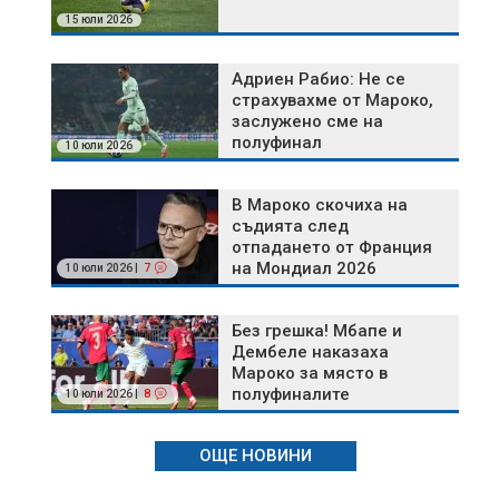
15 юли 2026
Адриен Рабио: Не се
страхувахме от Мароко,
заслужено сме на
полуфинал
10 юли 2026
В Мароко скочиха на
съдията след
отпадането от Франция
на Мондиал 2026
10 юли 2026 |
7
Без грешка! Мбапе и
Дембеле наказаха
Мароко за място в
полуфиналите
10 юли 2026 |
8
ОЩЕ НОВИНИ