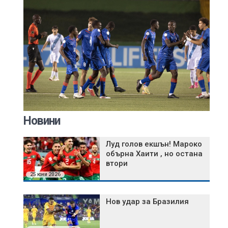
Новини
Луд голов екшън! Мароко
обърна Хаити , но остана
втори
25 юни 2026
Нов удар за Бразилия