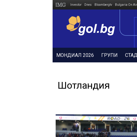
Investor
Dnes
Bloombergtv
Bulgaria On Ai
Megavselena.bg
МОНДИАЛ 2026
ГРУПИ
СТА
Шотландия