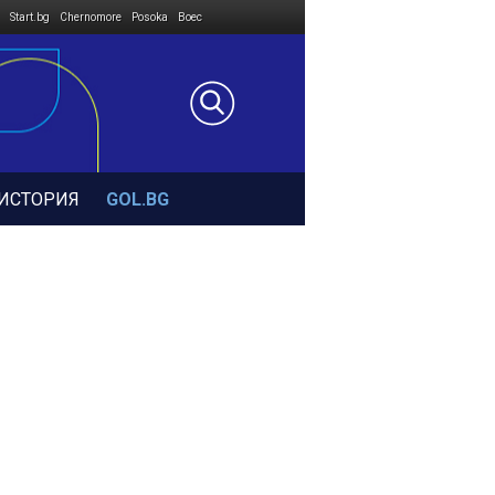
Start.bg
Chernomore
Posoka
Boec
ИСТОРИЯ
GOL.BG