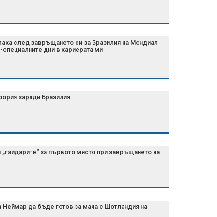
лака след завръщането си за Бразилия на Мондиал
ай-специалните дни в кариерата ми
фория заради Бразилия
 „гайдарите“ за първото място при завръщането на
 Неймар да бъде готов за мача с Шотландия на