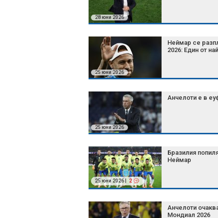
28 юни 2026
Неймар се разп
2026: Един от н
25 юни 2026
Анчелоти е в еу
25 юни 2026
Бразилия попиля
Неймар
25 юни 2026 |
2
Анчелоти очаква
Мондиал 2026