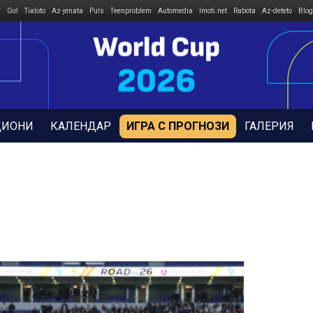
r
Gol
Tialoto
Az-jenata
Puls
Teenproblem
Automedia
Imoti.net
Rabota
Az-deteto
Blog
ДИОНИ
КАЛЕНДАР
ИГРА С ПРОГНОЗИ
ГАЛЕРИЯ