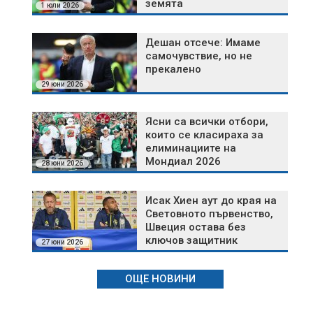
земята
1 юли 2026
Дешан отсече: Имаме
самочувствие, но не
прекалено
29 юни 2026
Ясни са всички отбори,
които се класираха за
елиминациите на
Мондиал 2026
28 юни 2026
Исак Хиен аут до края на
Световното първенство,
Швеция остава без
ключов защитник
27 юни 2026
ОЩЕ НОВИНИ