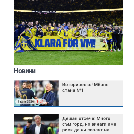
Новини
Историческо! Мбапе
стана №1
1 юли 2026 |
1
Дешан отсече: Много
съм горд, но винаги има
риск да ни свалят на