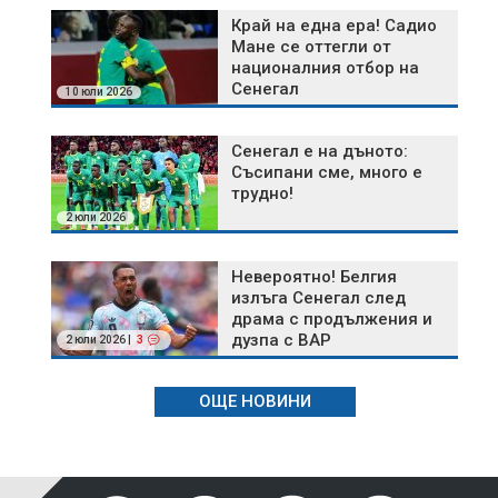
Край на една ера! Садио
Мане се оттегли от
националния отбор на
Сенегал
10 юли 2026
Сенегал е на дъното:
Съсипани сме, много е
трудно!
2 юли 2026
Невероятно! Белгия
излъга Сенегал след
драма с продължения и
дузпа с ВАР
2 юли 2026 |
3
ОЩЕ НОВИНИ