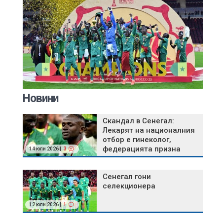
Новини
Скандал в Сенегал:
Лекарят на националния
отбор е гинеколог,
федерацията призна
14 юли 2026 |
3
сериозен проблем
Сенегал гони
селекционера
12 юли 2026 |
1