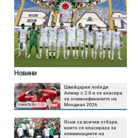
Новини
Швейцария победи
Алжир с 2:0 и се класира
за осминафиналите на
Мондиал 2026
3 юли 2026 |
1
Ясни са всички отбори,
които се класираха за
елиминациите на