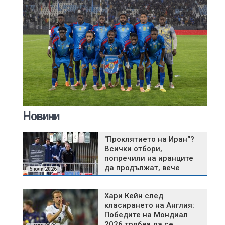
Новини
"Проклятието на Иран“?
Всички отбори,
попречили на иранците
да продължат, вече
5 юли 2026
отпаднаха
Хари Кейн след
класирането на Англия:
Победите на Мондиал
2026 трябва да се