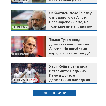
1 юли 2026
извоюват
Себастиен Дезабр след
отпадането от Англия:
Разочаровани сме, но
този мач ни направи по-
1 юли 2026
силни
Томас Тухел след
драматичния успех на
Англия: Не загубихме
вяра, а вратарят на ДР
1 юли 2026
Конго правеше чудеса
Хари Кейн пренаписа
историята: Надмина
Пеле и донесе
драматична победа на
1 юли 2026 |
17
Англия
ОЩЕ НОВИНИ