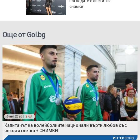
 Авив) и
погледите с апетитни
 от
снимки
га
Още от Gol.bg
6 авг 2026 |
2
Капитанът на волейболните национали върти любов със
секси атлетка + СНИМКИ
ИНТЕРЕСНО