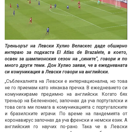
Loaded
:
Unmute
100.00%
Треньорът на Левски Хулио Веласкес даде обширно
интервю за подкаста El Atlas de Brazalete, в което,
освен за шампионския сезон на „сините“, говори и по
много други теми. Дон Хулио заяви, че в ежедневната
си комуникация в Левски говори на английски.
„Съблекалнята на Левски е интернационална, но това
не го приемам като някаква пречка. В ежедневието си
комуникираме предимно на английски. Когато бях
треньор на Беленензес, започнах да уча португалски и
това сега ми помага в комуникацията с португалските
и бразилските играчи. По време на пандемията от
коронавирус започнах да уча френски и немски език. А
английския го научих по-рано. Така че в Левски