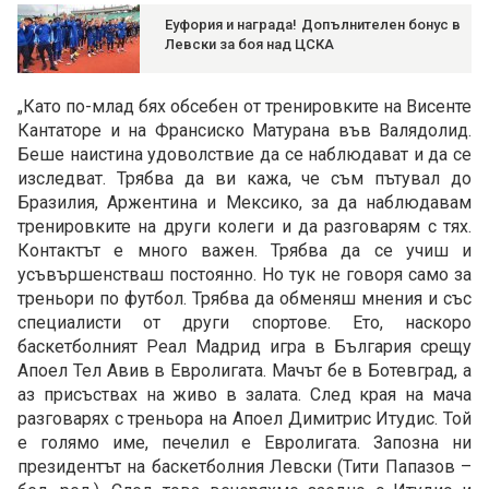
Еуфория и награда! Допълнителен бонус в
Левски за боя над ЦСКА
„Като по-млад бях обсебен от тренировките на Висенте
Кантаторе и на Франсиско Матурана във Валядолид.
Беше наистина удоволствие да се наблюдават и да се
изследват. Трябва да ви кажа, че съм пътувал до
Бразилия, Аржентина и Мексико, за да наблюдавам
тренировките на други колеги и да разговарям с тях.
Контактът е много важен. Трябва да се учиш и
усъвършенстваш постоянно. Но тук не говоря само за
треньори по футбол. Трябва да обменяш мнения и със
специалисти от други спортове. Ето, наскоро
баскетболният Реал Мадрид игра в България срещу
Апоел Тел Авив в Евролигата. Мачът бе в Ботевград, а
аз присъствах на живо в залата. След края на мача
разговарях с треньора на Апоел Димитрис Итудис. Той
е голямо име, печелил е Евролигата. Запозна ни
президентът на баскетболния Левски (Тити Папазов –