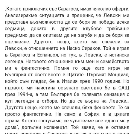
„Когато приключих със Сарагоса, имах няколко оферти.
Анализирахме ситуацията и прецених, че Левски ми
представя възможността да се боря за победа всяка
седмица, докато в другите клубове трябваше
предимно да се опитвам да не загубя и да се боря за
оцеляване. Другото нещо, което ме спечели за
Левски, е отношението на Наско Сираков. Той е играл
в Сарагоса и Еспаньол, но тук, в Левски, е истинска
легенда. Неговото отношение към мен и семейството
ми е фантастично. Помня го още като играч на
България от световното в Щатите. Първият Мондиал,
който съм гледал, бе в Италия през 1990 година. Но
първото ми наистина осъзнато световно бе в САЩ
през 1994-а, а там България бе голямата сензация с
куп легенди в отбора. Но да се върна на Левски…
Другото нещо, което ме спечели, бяха феновете. Те са
просто фантастични. Не само в София, а в цялата
страна. Когато гостуваме, се чувстваме все едно сме у
дома“, допълни испанецът. Той заяви, че е оставил
много приятели в Сарагоса и не си е тръгнал с лоши