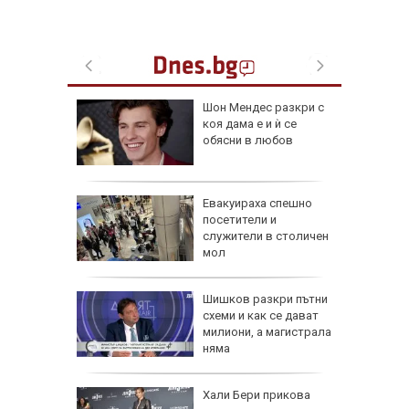
Шон Мендес разкри с
за
коя дама е и ѝ се
анзитни
обясни в любов
зкия
а в
Евакуираха спешно
артал
посетители и
ламъците
служители в столичен
 метра
мол
в:
Шишков разкри пътни
 на
схеми и как се дават
 по
милиони, а магистрала
няма
ти
и
Хали Бери прикова