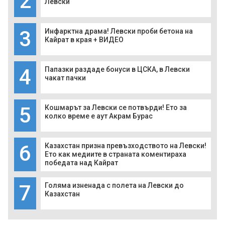
2
Левски
3
Инфарктна драма! Левски проби бетона на
Кайрат в края + ВИДЕО
4
Папазки раздаде бонуси в ЦСКА, в Левски
чакат пачки
5
Кошмарът за Левски се потвърди! Ето за
колко време е аут Акрам Бурас
6
Казахстан призна превъзходството на Левски!
Ето как медиите в страната коментираха
победата над Кайрат
7
Голяма изненада с полета на Левски до
Казахстан