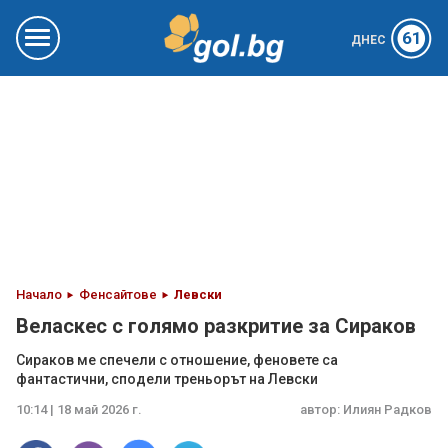
61
ДНЕС
Начало
Фенсайтове
Левски
Веласкес с голямо разкритие за Сираков
Сираков ме спечели с отношение, феновете са
фантастични, сподели треньорът на Левски
10:14 | 18 май 2026 г.
автор:
Илиян Радков