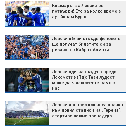
Кошмарът за Левски се
потвърди! Ето за колко време е
аут Акрам Бурас
Левски обяви откъде феновете
ще получат билетите си за
реванша с Кайрат Алмати
Левски вдигна градуса преди
Локомотив (Пд): Тази лудост
може да я изживеете само с
нас
Левски направи ключова крачка
към новия стадион на „Герена“,
стартира важна процедура