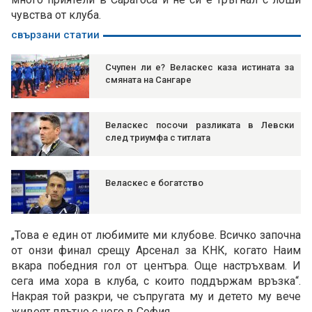
чувства от клуба.
свързани статии
Счупен ли е? Веласкес каза истината за
смяната на Сангаре
Веласкес посочи разликата в Левски
след триумфа с титлата
Веласкес е богатство
„Това е един от любимите ми клубове. Всичко започна
от онзи финал срещу Арсенал за КНК, когато Наим
вкара победния гол от центъра. Още настръхвам. И
сега има хора в клуба, с които поддържам връзка“.
Накрая той разкри, че съпругата му и детето му вече
живеят плътно с него в София.