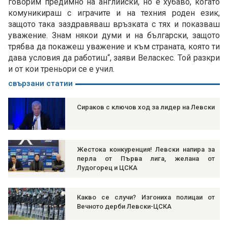
говорим предимно на английски, но е хубаво, когато
комуникираш с играчите и на техния роден език,
защото така заздравяваш връзката с тях и показваш
уважение. Знам някои думи и на български, защото
трябва да покажеш уважение и към страната, която ти
дава условия да работиш“, заяви Веласкес. Той разкри
и от кои треньори се е учил.
свързани статии
Сираков с ключов ход за лидер на Левски
Жестока конкуренция! Левски напира за
перла от Първа лига, желана от
Лудогорец и ЦСКА
Какво се случи? Изгониха полицаи от
Вечното дерби Левски-ЦСКА