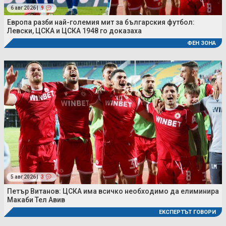
6 авг 2026 |
9
Европа разби най-големия мит за българския футбол:
Левски, ЦСКА и ЦСКА 1948 го доказаха
ФЕН ЗОНА
5 авг 2026 |
3
Петър Витанов: ЦСКА има всичко необходимо да елиминира
Макаби Тел Авив
ЕКСПЕРТЪТ ГОВОРИ