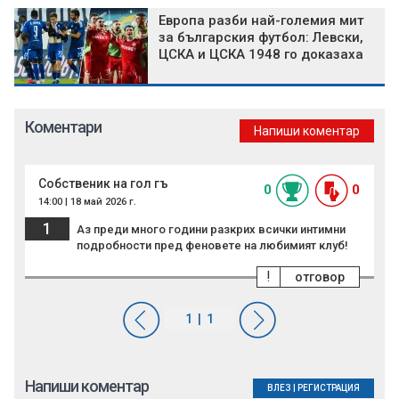
Европа разби най-големия мит
за българския футбол: Левски,
ЦСКА и ЦСКА 1948 го доказаха
Коментари
Напиши коментар
Собственик на гол гъ
0
0
14:00 | 18 май 2026 г.
1
Аз преди много години разкрих всички интимни
подробности пред феновете на любимият клуб!
!
отговор
Напиши коментар
ВЛЕЗ
|
РЕГИСТРАЦИЯ