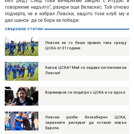
бел. ред.). След това вечеряхме заедно с Итудис и
говорихме надълго“, разкри още Веласкес. Той отново
подчерта, че е избрал Левски, защото този клуб му е
дал шанса- да се бори за победи.
свързани статии
Левски не го беше правил така срещу
ЦСКА от 31 години
Какъв ЦСКА? Май се задава хегемония на
Левски!
Боримиров се подигра с ЦСКА и се ядоса
Левски разби безхаберен ЦСКА,
червените рискуват да останат извън
Европа