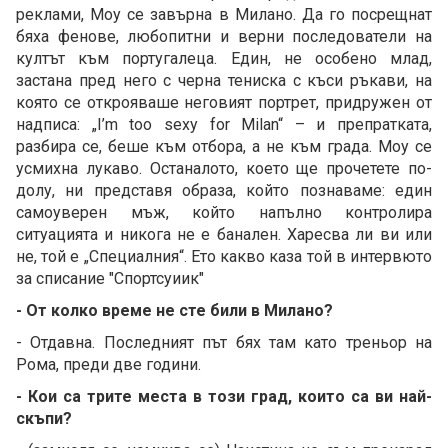
реклами, Моу се завърна в Милано. Да го посрещнат
бяха фенове, любопитни и верни последователи на
култът към португалеца. Един, не особено млад,
застана пред него с черна тениска с къси ръкави, на
която се открояваше неговият портрет, придружен от
надписа: „I’m too sexy for Milan“ – и препратката,
разбира се, беше към отбора, а не към града. Моу се
усмихна лукаво. Останалото, което ще прочетете по-
долу, ни представя образа, който познаваме: един
самоуверен мъж, който напълно контролира
ситуацията и никога не е банален. Харесва ли ви или
не, той е „Специалния“. Ето какво каза той в интервюто
за списание "Спортсуиик"
- От колко време не сте били в Милано?
- Отдавна. Последният път бях там като треньор на
Рома, преди две години.
- Кои са трите места в този град, които са ви най-
скъпи?