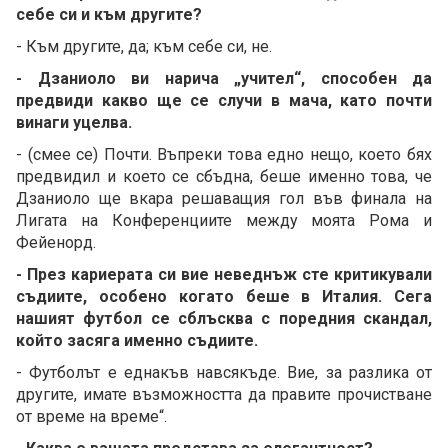
себе си и към другите?
- Към другите, да; към себе си, не.
- Дзаниоло ви нарича „учител“, способен да
предвиди какво ще се случи в мача, като почти
винаги уцелва.
- (смее се) Почти. Въпреки това едно нещо, което бях
предвидил и което се сбъдна, беше именно това, че
Дзаниоло ще вкара решаващия гол във финала на
Лигата на Конференциите между моята Рома и
Фейенорд.
- През кариерата си вие неведнъж сте критикували
съдиите, особено когато беше в Италия. Сега
нашият футбол се сблъсква с поредния скандал,
който засяга именно съдиите.
- Футболът е еднакъв навсякъде. Вие, за разлика от
другите, имате възможността да правите прочистване
от време на време“.