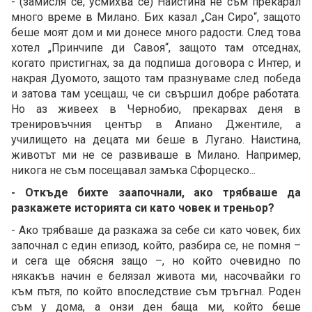
- (замисля се, усмихва се) Наистина не съм прекарал
много време в Милано. Бих казал „Сан Сиро“, защото
беше моят дом и ми донесе много радости. След това
хотел „Принчипе ди Савоя“, защото там отседнах,
когато пристигнах, за да подпиша договора с Интер, и
накрая Дуомото, защото там празнуваме след победа
и затова там усещаш, че си свършил добре работата.
Но аз живеех в Чернобио, прекарвах деня в
тренировъчния център в Апиано Джентиле, а
училището на децата ми беше в Лугано. Наистина,
животът ми не се развиваше в Милано. Например,
никога не съм посещавал замъка Сфорцеско...
- Откъде бихте заапочнали, ако трябваше да
разкажете историята си като човек и треньор?
- Ако трябваше да разкажа за себе си като човек, бих
започнал с един епизод, който, разбира се, не помня –
и сега ще обясня защо –, но който очевидно по
някакъв начин е белязал живота ми, насочвайки го
към пътя, по който впоследствие съм тръгнал. Роден
съм у дома, а онзи ден баща ми, който беше