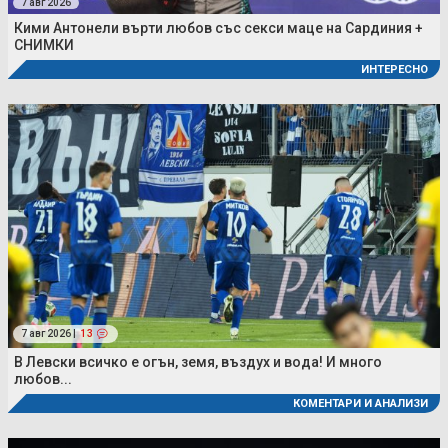
7 авг 2026
Кими Антонели върти любов със секси маце на Сардиния +
СНИМКИ
ИНТЕРЕСНО
7 авг 2026 |
13
В Левски всичко е огън, земя, въздух и вода! И много
любов...
КОМЕНТАРИ И АНАЛИЗИ