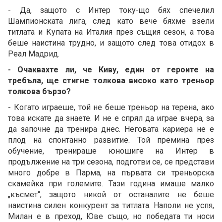
- Да, защото с Интер току-що бях спечелил
Шампионската лига, след като вече бяхме взели
титлата и Купата на Италия през същия сезон, а това
беше наистина трудно, и защото след това отидох в
Реал Мадрид.
- Очаквахте ли, че Киву, един от героите на
требъла, ще стигне толкова високо като треньор
толкова бързо?
- Когато играеше, той не беше треньор на терена, ако
това искате да знаете. И не е спрял да играе вчера, за
да започне да тренира днес. Неговата кариера не е
плод на спонтанно развитие. Той премина през
обучение, тренираше юношиге на Интер в
продължение на три сезона, подготви се, се представи
много добре в Парма, на първата си треньорска
скамейка при големите. Тази година имаше малко
„късмет“, защото никой от останалите не беше
наистина силен конкурент за титлата. Наполи не успя,
Милан е в преход, Юве също, но победата ти носи