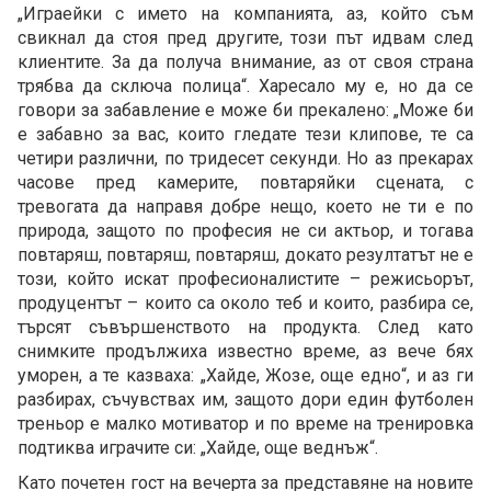
„Играейки с името на компанията, аз, който съм
свикнал да стоя пред другите, този път идвам след
клиентите. За да получа внимание, аз от своя страна
трябва да сключа полица“. Харесало му е, но да се
говори за забавление е може би прекалено: „Може би
е забавно за вас, които гледате тези клипове, те са
четири различни, по тридесет секунди. Но аз прекарах
часове пред камерите, повтаряйки сцената, с
тревогата да направя добре нещо, което не ти е по
природа, защото по професия не си актьор, и тогава
повтаряш, повтаряш, повтаряш, докато резултатът не е
този, който искат професионалистите – режисьорът,
продуцентът – които са около теб и които, разбира се,
търсят съвършенството на продукта. След като
снимките продължиха известно време, аз вече бях
уморен, а те казваха: „Хайде, Жозе, още едно“, и аз ги
разбирах, съчувствах им, защото дори един футболен
треньор е малко мотиватор и по време на тренировка
подтиква играчите си: „Хайде, още веднъж“.
Като почетен гост на вечерта за представяне на новите