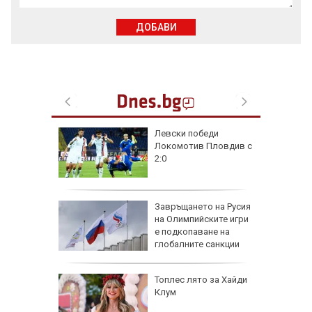
ДОБАВИ
на
Левски победи
нал в
Локомотив Пловдив с
2:0
рола по
Завръщането на Русия
на Олимпийските игри
а арести
е подкопаване на
глобалните санкции
Топлес лято за Хайди
Клум