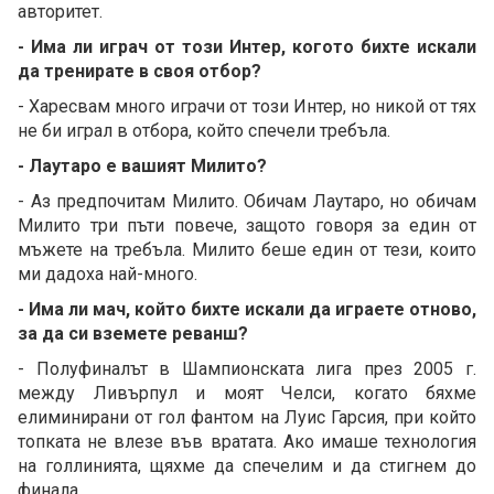
авторитет.
- Има ли играч от този Интер, когото бихте искали
да тренирате в своя отбор?
- Харесвам много играчи от този Интер, но никой от тях
не би играл в отбора, който спечели требъла.
- Лаутаро е вашият Милито?
- Аз предпочитам Милито. Обичам Лаутаро, но обичам
Милито три пъти повече, защото говоря за един от
мъжете на требъла. Милито беше един от тези, които
ми дадоха най-много.
- Има ли мач, който бихте искали да играете отново,
за да си вземете реванш?
- Полуфиналът в Шампионската лига през 2005 г.
между Ливърпул и моят Челси, когато бяхме
елиминирани от гол фантом на Луис Гарсия, при който
топката не влезе във вратата. Ако имаше технология
на голлинията, щяхме да спечелим и да стигнем до
финала.