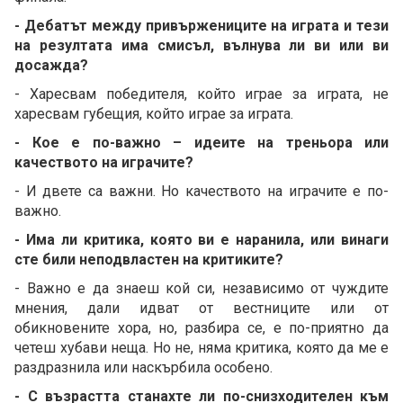
- Дебатът между привържениците на играта и тези
на резултата има смисъл, вълнува ли ви или ви
досажда?
- Харесвам победителя, който играе за играта, не
харесвам губещия, който играе за играта.
- Кое е по-важно – идеите на треньора или
качеството на играчите?
- И двете са важни. Но качеството на играчите е по-
важно.
- Има ли критика, която ви е наранила, или винаги
сте били неподвластен на критиките?
- Важно е да знаеш кой си, независимо от чуждите
мнения, дали идват от вестниците или от
обикновените хора, но, разбира се, е по-приятно да
четеш хубави неща. Но не, няма критика, която да ме е
раздразнила или наскърбила особено.
- С възрастта станахте ли по-снизходителен към