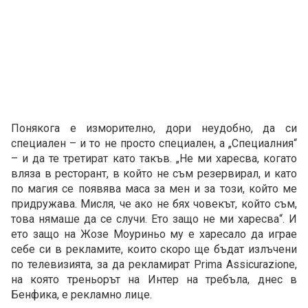
Понякога е изморително, дори неудобно, да си
специален – и то не просто специален, а „Специалния“
– и да те третират като такъв. „Не ми харесва, когато
вляза в ресторант, в който не съм резервирал, и като
по магия се появява маса за мен и за този, който ме
придружава. Мисля, че ако не бях човекът, който съм,
това нямаше да се случи. Ето защо не ми харесва“. И
ето защо на Жозе Моуриньо му е харесало да играе
себе си в рекламите, които скоро ще бъдат излъчени
по телевизията, за да рекламират Prima Assicurazione,
на която треньорът на Интер на требъла, днес в
Бенфика, е рекламно лице.