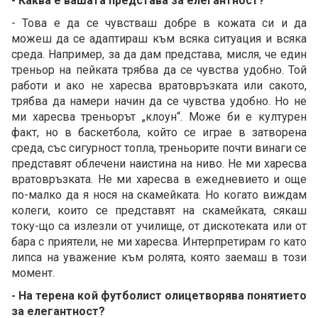
- Каква е вашата представа за елегантност?
- Това е да се чувстваш добре в кожата си и да
можеш да се адаптираш към всяка ситуация и всяка
среда. Например, за да дам представа, мисля, че един
треньор на пейката трябва да се чувства удобно. Той
работи и ако не харесва вратовръзката или сакото,
трябва да намери начин да се чувства удобно. Но не
ми харесва треньорът „клоун“. Може би е културен
факт, но в баскетбола, който се играе в затворена
среда, със сигурност топла, треньорите почти винаги се
представят облечени наистина на ниво. Не ми харесва
вратовръзката. Не ми харесва в ежедневието и още
по-малко да я нося на скамейката. Но когато виждам
колеги, които се представят на скамейката, сякаш
току-що са излезли от училище, от дискотеката или от
бара с приятели, не ми харесва. Интерпретирам го като
липса на уважение към ролята, която заемаш в този
момент.
- На терена кой футболист олицетворява понятието
за елегантност?