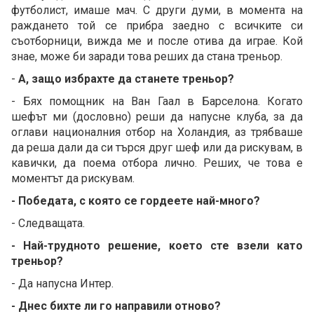
футболист, имаше мач. С други думи, в момента на
раждането той се прибра заедно с всичките си
съотборници, вижда ме и после отива да играе. Кой
знае, може би заради това реших да стана треньор.
-
А, защо избрахте да станете треньор?
- Бях помощник на Ван Гаал в Барселона. Когато
шефът ми (дословно) реши да напусне клуба, за да
оглави националния отбор на Холандия, аз трябваше
да реша дали да си търся друг шеф или да рискувам, в
кавички, да поема отбора лично. Реших, че това е
моментът да рискувам.
- Победата, с която се гордеете най-много?
- Следващата.
- Най-трудното решение, което сте взели като
треньор?
- Да напусна Интер.
- Днес бихте ли го направили отново?