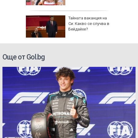
 AI
Тайната ваканция на
ткриване
Си: Какво се случва в
чни
Бейдайхе?
Още от Gol.bg