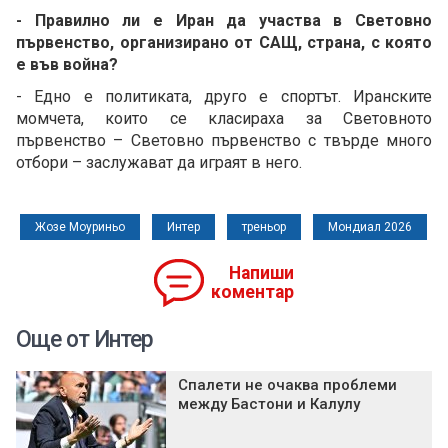
- Правилно ли е Иран да участва в Световно
първенство, организирано от САЩ, страна, с която
е във война?
- Едно е политиката, друго е спортът. Иранските
момчета, които се класираха за Световното
първенство – Световно първенство с твърде много
отбори – заслужават да играят в него.
Жозе Моуриньо
Интер
треньор
Мондиал 2026
Напиши
коментар
Още от Интер
Спалети не очаква проблеми
между Бастони и Калулу