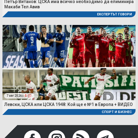
Петър Витанов: ЦСКА има всичко необходимо да елиминира
Макаби Тел Авив
ЕКСПЕРТЪТ ГОВОРИ
7 авг 2026 |
5
Левски, ЦСКА или ЦСКА 1948: Кой ще е №1 в Европа + ВИДЕО
СПОРТ И БИЗНЕС