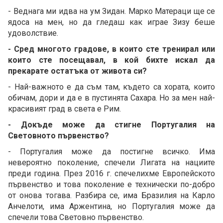
- Веднага ми идва на ум Зидан. Марко Матераци ще се
ядоса на мен, но да гледаш как играе Зизу беше
удоволствие.
- Сред многото градове, в които сте тренирал или
които сте посещавал, в кой бихте искал да
прекарате остатъка от живота си?
- Най-важното е да съм там, където са хората, които
обичам, дори и да е в пустинята Сахара. Но за мен най-
красивият град в света е Рим.
- Докъде може да стигне Португалия на
Световното първенство?
- Португалия може да постигне всичко. Има
невероятно поколение, спечели Лигата на нациите
преди година. През 2016 г. спечелихме Европейското
първенство и това поколение е технически по-добро
от онова тогава. Разбира се, има Бразилия на Карло
Анчелоти, има Аржентина, но Португалия може да
спечели това Световно първенство.