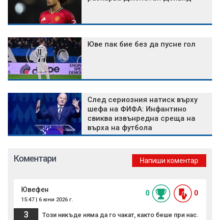
Юве пак бие без да пусне гол
След сериозния натиск върху
шефа на ФИФА: Инфантино
свиква извънредна среща на
върха на футбола
Коментари
Напиши коментар
Ювефен
0
0
15:47 | 6 юни 2026 г.
3
Този никъде няма да го чакат, както беше при нас.