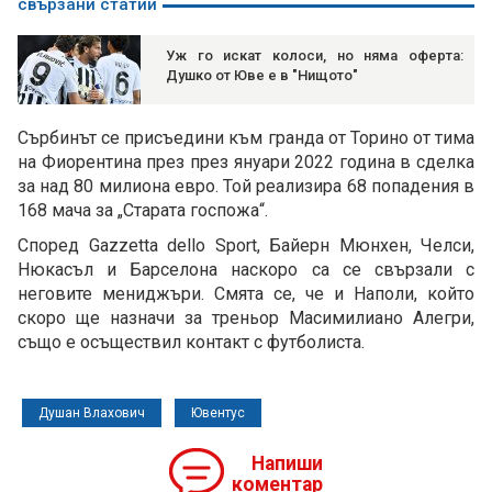
свързани статии
Уж го искат колоси, но няма оферта:
Душко от Юве е в "Нищото"
Сърбинът се присъедини към гранда от Торино от тима
на Фиорентина през през януари 2022 година в сделка
за над 80 милиона евро. Той реализира 68 попадения в
168 мача за „Старата госпожа“.
Според Gazzetta dello Sport, Байерн Мюнхен, Челси,
Нюкасъл и Барселона наскоро са се свързали с
неговите мениджъри. Смята се, че и Наполи, който
скоро ще назначи за треньор Масимилиано Алегри,
също е осъществил контакт с футболиста.
Душан Влахович
Ювентус
Напиши
коментар