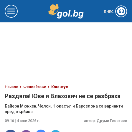
63
ДНЕС
Начало
Фенсайтове
Ювентус
Раздяла! Юве и Влахович не се разбраха
Байерн Мюнхен, Челси, Нюкасъл и Барселона са варианти
пред сърбина
09:16 | 4 юни 2026 г.
автор:
Друми Георгиев