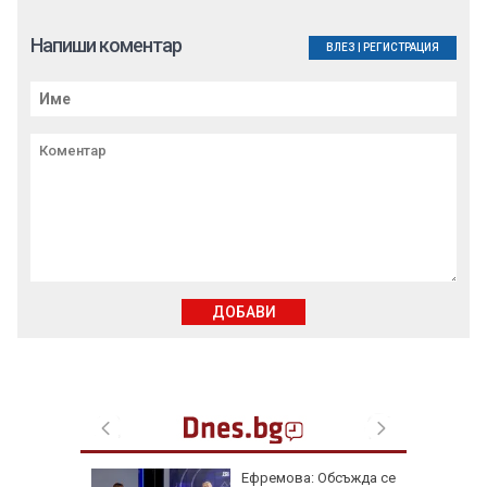
Напиши коментар
ВЛЕЗ
|
РЕГИСТРАЦИЯ
ДОБАВИ
роматни
Ефремова: Обсъжда се