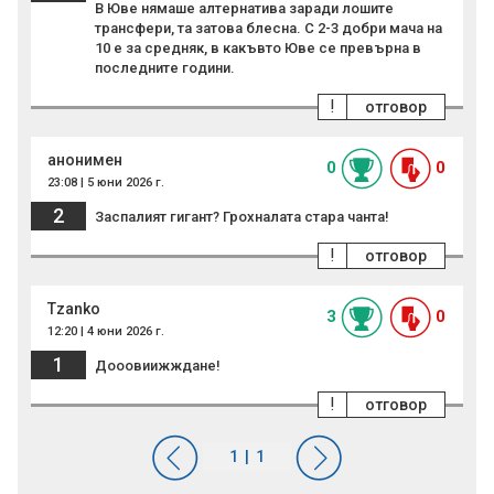
В Юве нямаше алтернатива заради лошите
трансфери, та затова блесна. С 2-3 добри мача на
10 е за средняк, в какъвто Юве се превърна в
последните години.
!
отговор
анонимен
0
0
23:08 | 5 юни 2026 г.
2
Заспалият гигант? Грохналата стара чанта!
!
отговор
Tzanko
3
0
12:20 | 4 юни 2026 г.
1
Дооовиижждане!
!
отговор