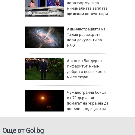
и
нова формула за
минималната заплата,
ще искам повече пари
за майките
 часа и
Администрацията на
евно:
Тръмп разсекрети
мрежата
нови документи за
НЛО
емова:
Антонио Бандерас:
заплата
Инфарктът е най-
20 евро,
доброто нещо, което
ече
ми се случи
исия
Чуждестранни бойци
от 72 държави
помагат на Украйна да
попълва редиците си
Още от Gol.bg