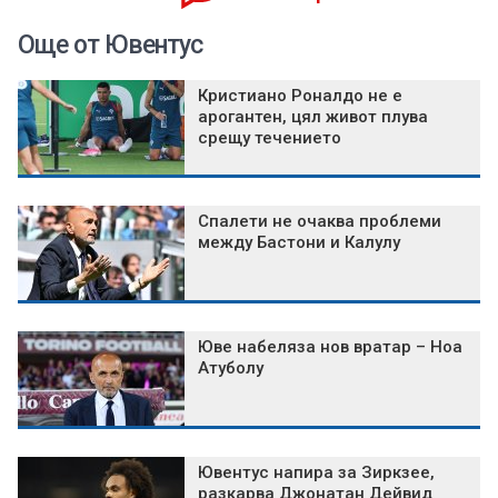
Още от Ювентус
Кристиано Роналдо не е
арогантен, цял живот плува
срещу течението
Спалети не очаква проблеми
между Бастони и Калулу
Юве набеляза нов вратар – Ноа
Атуболу
Ювентус напира за Зиркзее,
разкарва Джонатан Дейвид