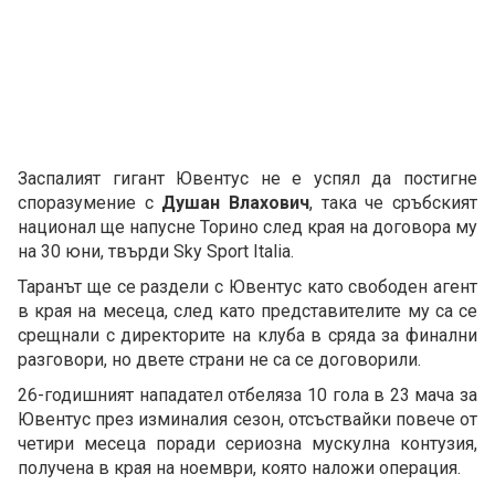
Заспалият гигант Ювентус не е успял да постигне
споразумение с
Душан Влахович
, така че сръбският
национал ще напусне Торино след края на договора му
на 30 юни, твърди Sky Sport Italia.
Таранът ще се раздели с Ювентус като свободен агент
в края на месеца, след като представителите му са се
срещнали с директорите на клуба в сряда за финални
разговори, но двете страни не са се договорили.
26-годишният нападател отбеляза 10 гола в 23 мача за
Ювентус през изминалия сезон, отсъствайки повече от
четири месеца поради сериозна мускулна контузия,
получена в края на ноември, която наложи операция.