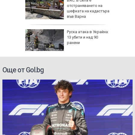
фьор
ВАС: В сила е
 евро
отстраняването на
ицаи
шефката на кадастъра
във Варна
затвори
Руска атака в Украйна:
я път
13 убити и над 90
спират
ранени
Още от Gol.bg