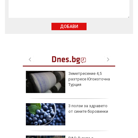
ДОБАВИ
жи
Земетресение 4,5
ивша
разтресе Югоизточна
онтана
Турция
върли
3 ползи за здравето
п за
от сините боровинки
няма да