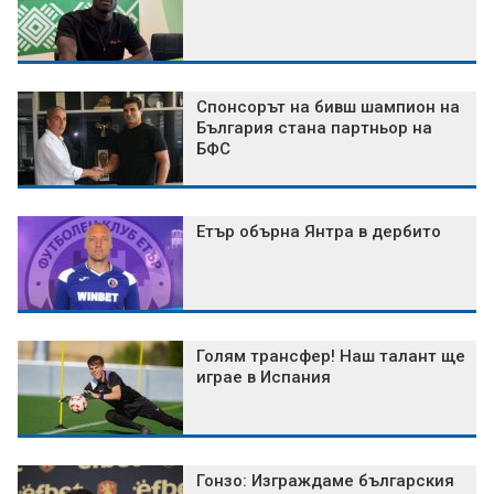
Спонсорът на бивш шампион на
България стана партньор на
БФС
Етър обърна Янтра в дербито
Голям трансфер! Наш талант ще
играе в Испания
Гонзо: Изграждаме българския