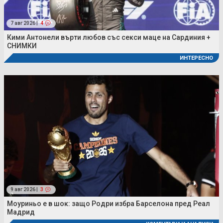
7 авг 2026 |
4
Кими Антонели върти любов със секси маце на Сардиния +
СНИМКИ
ИНТЕРЕСНО
9 авг 2026 |
3
Моуриньо е в шок: защо Родри избра Барселона пред Реал
Мадрид