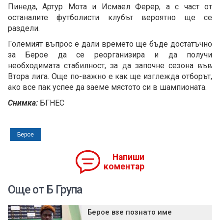
Пинеда, Артур Мота и Исмаел Ферер, а с част от
останалите футболисти клубът вероятно ще се
раздели.
Големият въпрос е дали времето ще бъде достатъчно
за Берое да се реорганизира и да получи
необходимата стабилност, за да започне сезона във
Втора лига. Още по-важно е как ще изглежда отборът,
ако все пак успее да заеме мястото си в шампионата.
Снимка:
БГНЕС
Берое
Напиши
коментар
Още от Б Група
Берое взе познато име