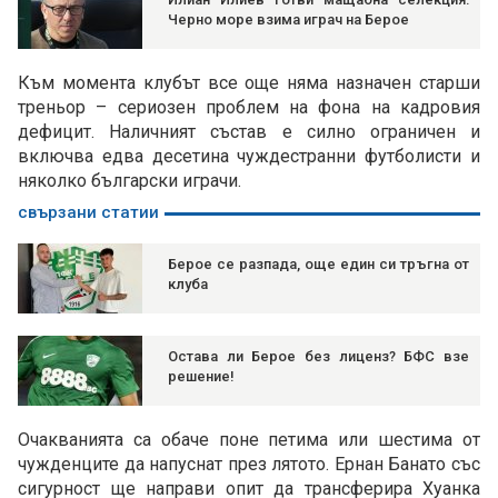
Черно море взима играч на Берое
Към момента клубът все още няма назначен старши
треньор – сериозен проблем на фона на кадровия
дефицит. Наличният състав е силно ограничен и
включва едва десетина чуждестранни футболисти и
няколко български играчи.
свързани статии
Берое се разпада, още един си тръгна от
клуба
Остава ли Берое без лиценз? БФС взе
решение!
Очакванията са обаче поне петима или шестима от
чужденците да напуснат през лятото. Ернан Банато със
сигурност ще направи опит да трансферира Хуанка