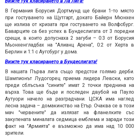
Вижте тук класирането в Ла Лига!
В Германия Борусия Дортмунд ще брани 1-то място
при гостуването на Щутгарт, докато Байерн Мюнхен
ще излиза от кризата при гостуването на Волфсбург.
Баварците са без успех в Бундеслигата от 3 поредни
срещи, в които допуснаха 2 загуби – 0:3 от Борусия
Мьонхенгладбах на "Алианц Арена", 0:2 от Херта в
Берлин и 1:1 с Аугсбург у дома.
Вижте тук класирането в Бундеслигата!
В нашата Първа лига също предстои голямо дерби.
Шампионът Лудогорец приема лидера Левски, като
преди сблъсъка "сините" имат 2 точки преднина на
върха. Това ще бъде и последен двубой на Пауло
Аутуори начело на разградчани. ЦСКА има наглед
лесна задача – домакинство на Етър. Очаква се в този
мач "червените" да излязат на фланелките със
закупената миналата седмица емблема и заради този
факт на "Армията" е възможно да има над 10 000
зрители.