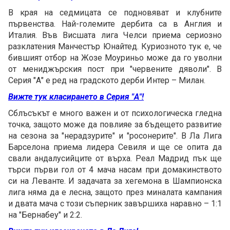
В края на седмицата се подновяват и клубните
първенства. Най-големите дербита са в Англия и
Италия. Във Висшата лига Челси приема сериозно
разклатения Манчестър Юнайтед. Куриозното тук е, че
бившият отбор на Жозе Моуриньо може да го уволни
от мениджърския пост при "червените дяволи". В
Серия "А" е ред на градското дерби Интер – Милан.
Вижте тук класирането в Серия "А"!
Сблъсъкът е много важен и от психологическа гледна
точка, защото може да повлияе за бъдещето развитие
на сезона за "нерадзурите" и "росонерите". В Ла Лига
Барселона приема лидера Севиля и ще се опита да
свали андалусийците от върха. Реал Мадрид пък ще
търси първи гол от 4 мача насам при домакинството
си на Леванте. И задачата за хегемона в Шампионска
лига няма да е лесна, защото през миналата кампания
и двата мача с този съперник завършиха наравно – 1:1
на "Бернабеу" и 2:2.