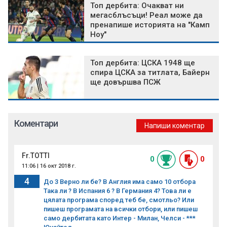
Топ дербита: Очакват ни
мегасблъсъци! Реал може да
пренапише историята на "Камп
Ноу"
Топ дербита: ЦСКА 1948 ще
спира ЦСКА за титлата, Байерн
ще довършва ПСЖ
Коментари
Напиши коментар
Fr.TOTTI
0
0
11:06 | 16 окт 2018 г.
4
До 3 Верно ли бе? В Англия има само 10 отбора
Така ли ? В Испания 6 ? В Германия 4? Това ли е
цялата програма според теб бе, смотльо? Или
пишеш програмата на всички отбори, или пишеш
само дербитата като Интер - Милан, Челси - ***