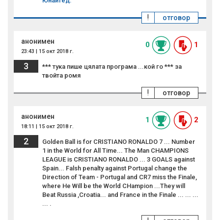
Юнайтед.
!
отговор
анонимен
0
1
23:43 | 15 окт 2018 г.
3
*** тука пише цялата програма ...кой го *** за
твойта ромя
!
отговор
анонимен
1
2
18:11 | 15 окт 2018 г.
2
Golden Ball is for CRISTIANO RONALDO 7 ... Number
1 in the World for All Time... The Man CHAMPIONS
LEAGUE is CRISTIANO RONALDO ... 3 GOALS against
Spain... Falsh penalty against Portugal change the
Direction of Team - Portugal and CR7 miss the Finale,
where He Will be the World CHampion ...They will
Beat Russia ,Croatia... and France in the Finale ... ... ...
... .