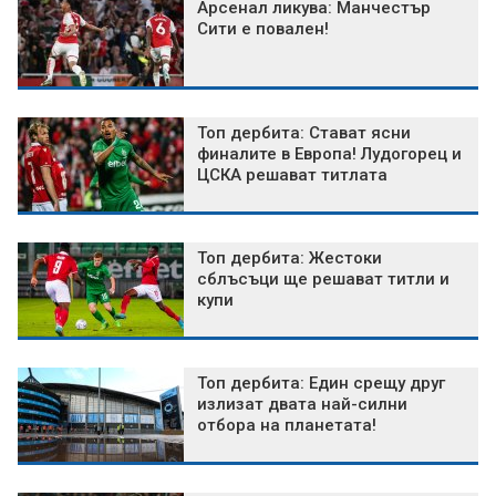
Арсенал ликува: Манчестър
Сити е повален!
Топ дербита: Стават ясни
финалите в Европа! Лудогорец и
ЦСКА решават титлата
Топ дербита: Жестоки
сблъсъци ще решават титли и
купи
Топ дербита: Един срещу друг
излизат двата най-силни
отбора на планетата!