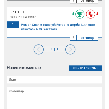
!
отговор
Fr.TOTTI
4
4
14:32 | 15 окт 2018 г.
1
Рома - Спал е едно убийствено дерби. Цял свят
чака този мач. хахахаах
!
отговор
Напиши коментар
ВЛЕЗ
|
РЕГИСТРАЦИЯ