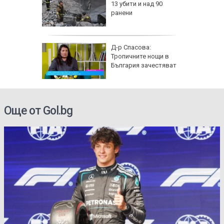
я път
13 убити и над 90
спират
ранени
 разби в
Д-р Спасова:
о, има
Тропичните нощи в
България зачестяват
Още от Gol.bg