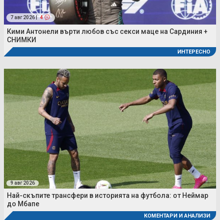
7 авг 2026 |
4
Кими Антонели върти любов със секси маце на Сардиния +
СНИМКИ
ИНТЕРЕСНО
9 авг 2026
Най-скъпите трансфери в историята на футбола: от Неймар
до Мбапе
КОМЕНТАРИ И АНАЛИЗИ