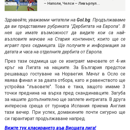
– Наполи, Челси – Ливърпул...
Здравейте, уважаеми читатели на
Gol.bg
. Продължаваме
да ви представяме рубриката "Дербитата на Европа". В
нея ще имате възможност да видите кои са най-
възловите мачове на Стария континент, които ще се
играят през седмицата. Ще получите и информация за
датата и часа на отделните дербита от Европа.
През тази седмица ще се изиграят мачовете от 4-ия
кръг на Лигата на нациите. За България предстои
решаващо гостуване на Норвегия. Мачът в Осло се
явява финал и за двата отбора, като и равенството ще
устройва "лъвовете". Това е така, защото имаме 3
точки преднина на върха пред скандинавците. Загуба
за нашите допълнително ще заплете интригата. В друга
интересна среща от турнира Испания приема Англия
тази вечер. При успех, домакините почти сигурно ще
си гарантират продължаване напред.
Вижте тук класирането във Висшата лига!