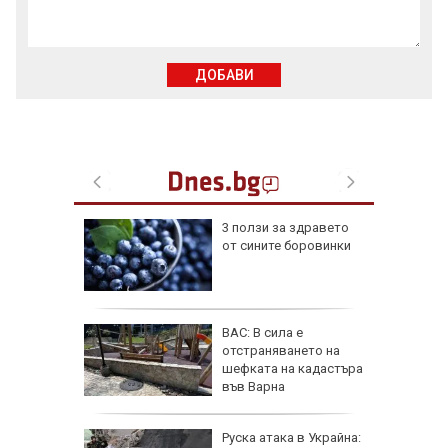
ДОБАВИ
върли
3 ползи за здравето
п за
от сините боровинки
няма да
фьор
ВАС: В сила е
 евро
отстраняването на
ицаи
шефката на кадастъра
във Варна
затвори
Руска атака в Украйна: