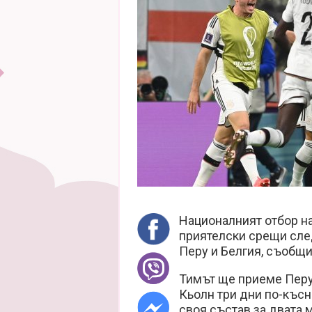
Националният отбор на
приятелски срещи сле
Перу и Белгия, съобщи
Тимът ще приеме Перу
Кьолн три дни по-късн
своя състав за двата м