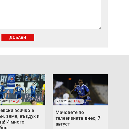
ДОБАВИ
г 2026 |
14
7 авг 2026 |
10
Левски всичко е
Мачовете по
ън, земя, въздух и
телевизията днес, 7
да! И много
август
ов...