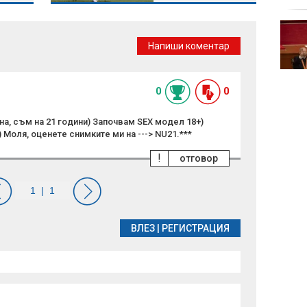
Турция внедри AI
система за откриване
Напиши коментар
на терористични
организации
0
0
а, съм на 21 години) Започвам SEX модел 18+)
 Моля, оценете снимките ми на ---> NU21.***
!
отговор
ВЛЕЗ
|
РЕГИСТРАЦИЯ