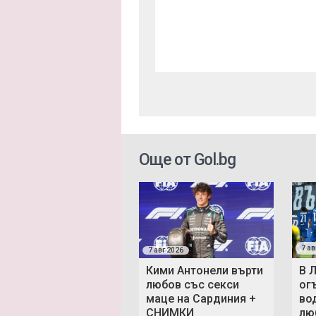
Още от Gol.bg
7 ав
7 авг 2026
Кими Антонели върти
В 
любов със секси
ог
маце на Сардиния +
во
СНИМКИ
люб