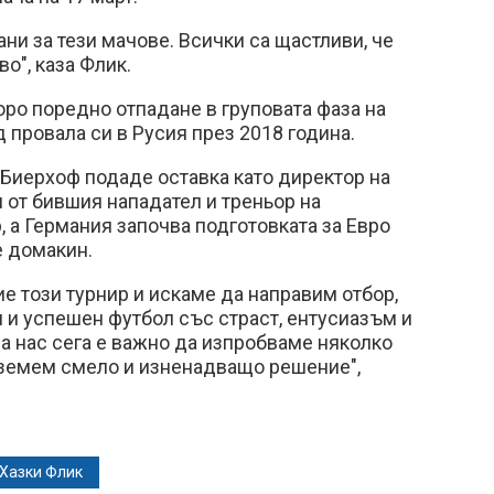
ни за тези мачове. Всички са щастливи, че
о", каза Флик.
ро поредно отпадане в груповата фаза на
 провала си в Русия през 2018 година.
Биерхоф подаде оставка като директор на
 от бившия нападател и треньор на
 а Германия започва подготовката за Евро
е домакин.
е този турнир и искаме да направим отбор,
н и успешен футбол със страст, ентусиазъм и
За нас сега е важно да изпробваме няколко
вземем смело и изненадващо решение",
Хазки Флик