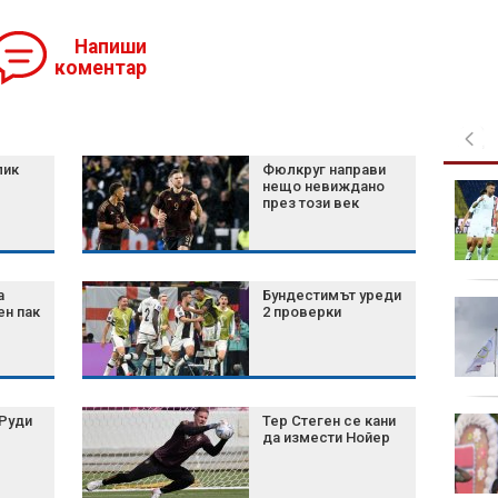
Напиши
коментар
лик
Фюлкруг направи
нещо невиждано
Green Day пусна
през този век
денонощен канал в
YouTube
а
Бундестимът уреди
Затягат контрола по
н пак
2 проверки
плажовете в
Халкидики, има арести
Руди
Тер Стеген се кани
Късна емисия
да измести Нойер