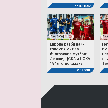
ИНТЕРЕСНО
6 авг 2026 |
11
5 ав
Европа разби най-
Пе
големия мит за
им
българския футбол:
не
Левски, ЦСКА и ЦСКА
ел
1948 го доказаха
Те
ФЕН ЗОНА