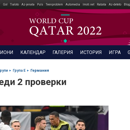
r
Gol
Tialoto
Az-jenata
Puls
Teenproblem
Automedia
Imoti.net
Rabota
Az-deteto
Blog
ДИОНИ
КАЛЕНДАР
ГАЛЕРИЯ
ИСТОРИЯ
ИГРА
рупи
Група E
Германия
еди 2 проверки