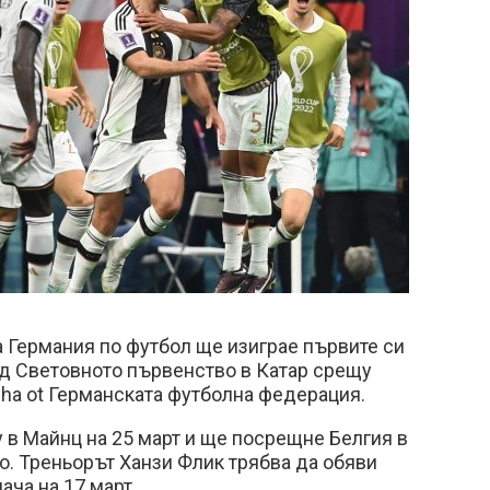
 Германия по футбол ще изиграе първите си
д Световното първенство в Катар срещу
ha ot Германската футболна федерация.
 в Майнц на 25 март и ще посрещне Белгия в
о. Треньорът Ханзи Флик трябва да обяви
ача на 17 март.