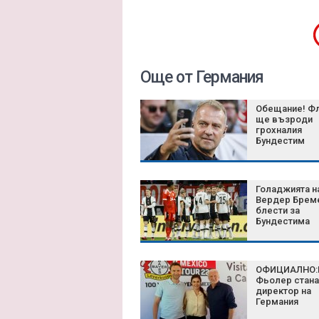
Още от Германия
Обещание! Ф
ще възроди
грохналия
Бундестим
Голаджията н
Вердер Бреме
блести за
Бундестима
ОФИЦИАЛНО:
Фьолер стана
директор на
Германия