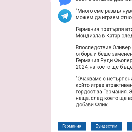
"Много сме развълнува
можем да играем отнов
Германия претърпя вто
Мондиала в Катар след
Впоследствие Оливер 
отбора и беше заменен
Германия Руди Фьолер,
2024, на което ще бъд
"Очакваме с нетърпени
който играе атрактиве
гордост за Германия. 
неща, след което ще 
добави Флик.
Германия
Бундестим