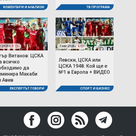
ТВ ПРОГРАМА
КОМЕНТАРИ И АНАЛИЗИ
г 2026 |
3
7 авг 2026 |
5
тър Витанов: ЦСКА
Левски, ЦСКА или
а всичко
ЦСКА 1948: Кой ще е
обходимо да
№1 в Европа + ВИДЕО
иминира Макаби
л Авив
СПОРТ И БИЗНЕС
ЕКСПЕРТЪТ ГОВОРИ