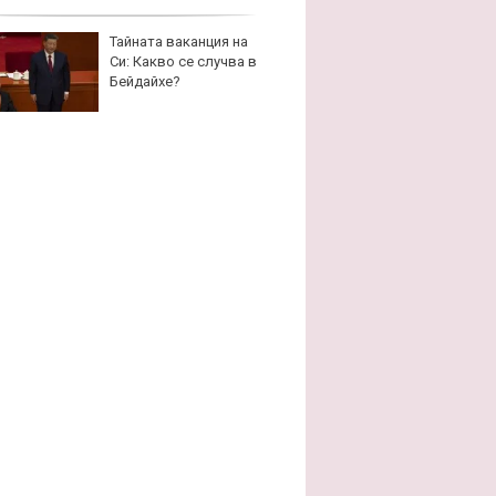
Тайната ваканция на
Карав
Си: Какво се случва в
най-г
Бейдайхе?
недос
елект