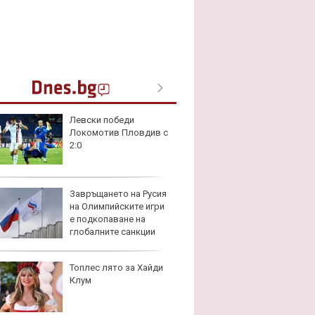
Левски победи
Toyota
Локомотив Пловдив с
999 9
2:0
търси
Завръщането на Русия
Защо 
на Олимпийските игри
остав
е подкопаване на
жегат
глобалните санкции
Топлес лято за Хайди
Автом
Клум
под з
на дв