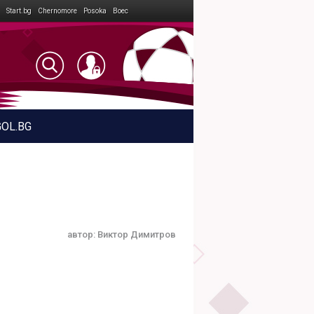
Start.bg
Chernomore
Posoka
Boec
GOL.BG
автор:
Виктор Димитров