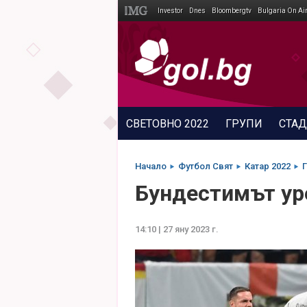
Investor
Dnes
Bloombergtv
Bulgaria On Ai
Megavselena.bg
СВЕТОВНО 2022
ГРУПИ
СТА
Начало
Футбол Свят
Катар 2022
Г
Бундестимът ур
14:10 | 27 яну 2023 г.