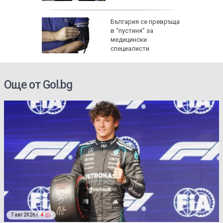
ата
България се превръща
анд
в “пустиня” за
раща
медицински
НИМКИ)
специалисти
Още от Gol.bg
7 авг 2026 |
4