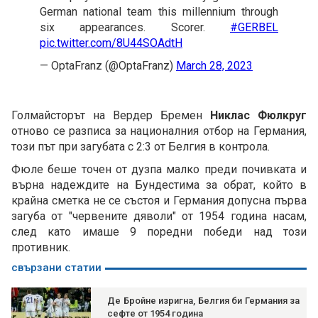
German national team this millennium through
six appearances. Scorer.
#GERBEL
pic.twitter.com/8U44SOAdtH
— OptaFranz (@OptaFranz)
March 28, 2023
Голмайсторът на Вердер Бремен
Никлас Фюлкруг
отново се разписа за националния отбор на Германия,
този път при загубата с 2:3 от Белгия в контрола.
Фюле беше точен от дузпа малко преди почивката и
върна надеждите на Бундестима за обрат, който в
крайна сметка не се състоя и Германия допусна първа
загуба от "червените дяволи" от 1954 година насам,
след като имаше 9 поредни победи над този
противник.
свързани статии
Де Бройне изригна, Белгия би Германия за
сефте от 1954 година