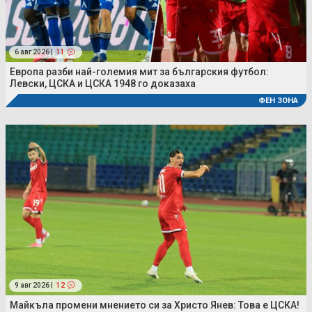
6 авг 2026 |
11
Европа разби най-големия мит за българския футбол:
Левски, ЦСКА и ЦСКА 1948 го доказаха
ФЕН ЗОНА
9 авг 2026 |
12
Майкъла промени мнението си за Христо Янев: Това е ЦСКА!