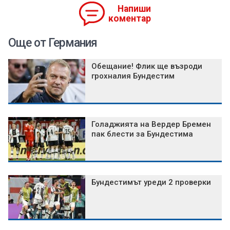
Напиши
коментар
Още от Германия
Обещание! Флик ще възроди
грохналия Бундестим
Голаджията на Вердер Бремен
пак блести за Бундестима
Бундестимът уреди 2 проверки