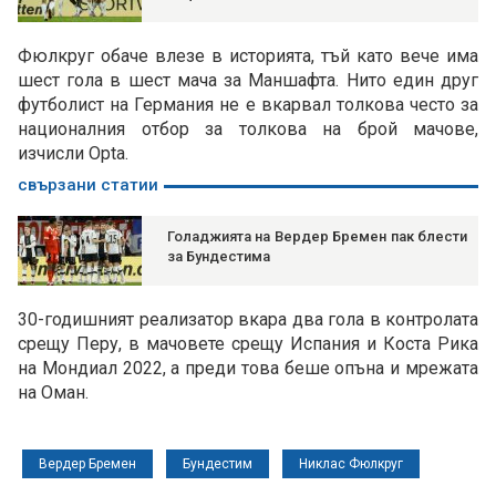
Фюлкруг обаче влезе в историята, тъй като вече има
шест гола в шест мача за Маншафта. Нито един друг
футболист на Германия не е вкарвал толкова често за
националния отбор за толкова на брой мачове,
изчисли Opta.
свързани статии
Голаджията на Вердер Бремен пак блести
за Бундестима
30-годишният реализатор вкара два гола в контролата
срещу Перу, в мачовете срещу Испания и Коста Рика
на Мондиал 2022, а преди това беше опъна и мрежата
на Оман.
Вердер Бремен
Бундестим
Никлас Фюлкруг