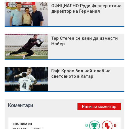
ОФИЦИАЛНО:Руди Фьолер стана
директор на Германия
Тер Стеген се кани да измести
Нойер
Гаф: Кроос бил най-слаб на
световното в Катар
Коментари
Напиши коментар
анонимен
0
0