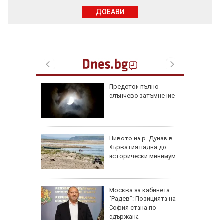
ДОБАВИ
та":
Предстои пълно
избора,
слънчево затъмнение
а
Радев
Нивото на р. Дунав в
 тона
Хърватия падна до
исторически минимум
Москва за кабинета
к при
“Радев”: Позицията на
енията за
София стана по-
сдържана