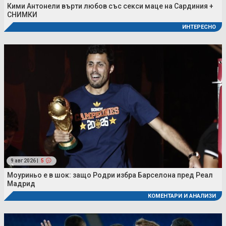
Кими Антонели върти любов със секси маце на Сардиния +
СНИМКИ
ИНТЕРЕСНО
9 авг 2026 |
5
Моуриньо е в шок: защо Родри избра Барселона пред Реал
Мадрид
КОМЕНТАРИ И АНАЛИЗИ