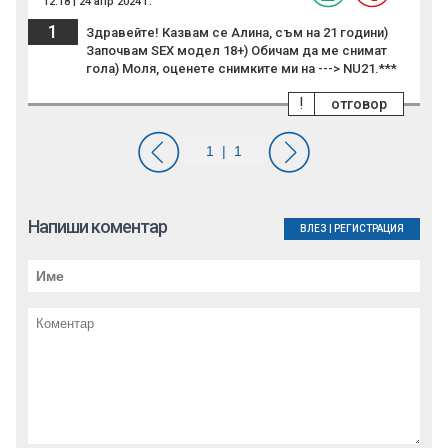
12:18 | 24 апр 2024 г.
1
Здравейте! Казвам се Алина, съм на 21 години)
Започвам SEX модел 18+) Обичам да ме снимат
гола) Моля, оценете снимките ми на ---> NU21.***
!
отговор
Напиши коментар
ВЛЕЗ
|
РЕГИСТРАЦИЯ