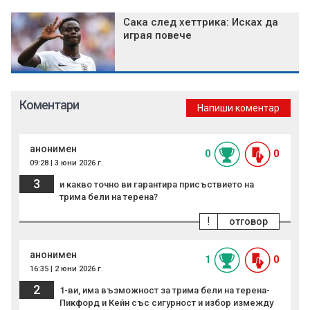
Сака след хеттрика: Исках да
играя повече
Коментари
Напиши коментар
анонимен
0
0
09:28 | 3 юни 2026 г.
3
и какво точно ви гарантира присъствието на
трима бели на терена?
!
отговор
анонимен
1
0
16:35 | 2 юни 2026 г.
2
1-ви, има възможност за трима бели на терена-
Пикфорд и Кейн със сигурност и избор измежду