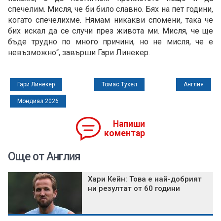
спечелим. Мисля, че би било славно. Бях на пет години,
когато спечелихме. Нямам никакви спомени, така че
бих искал да се случи през живота ми. Мисля, че ще
бъде трудно по много причини, но не мисля, че е
невъзможно“, завърши Гари Линекер.
Гари Линекер
Томас Тухел
Англия
Мондиал 2026
Напиши
коментар
Още от Англия
Хари Кейн: Това е най-добрият
ни резултат от 60 години