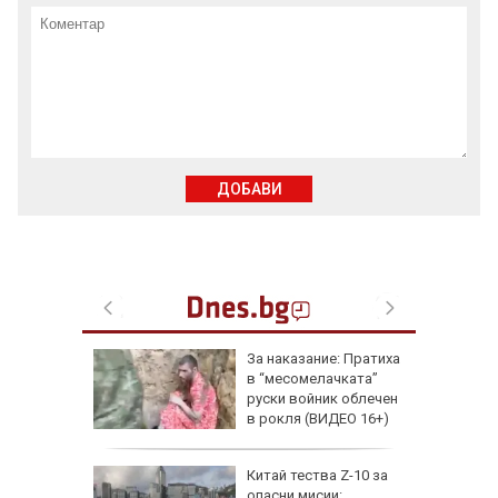
ДОБАВИ
збра
За наказание: Пратиха
I
в “месомелачката”
руски войник облечен
в рокля (ВИДЕО 16+)
еги: Как
Китай тества Z-10 за
опасни мисии: