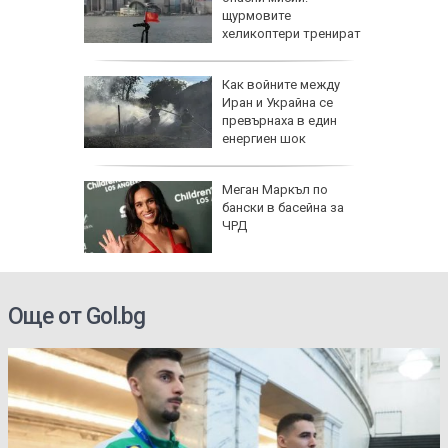
да
щурмовите
 хората?
хеликоптери тренират
полети под радара
Как войните между
Иран и Украйна се
превърнаха в един
енергиен шок
Меган Маркъл по
бански в басейна за
ЧРД
Още от Gol.bg