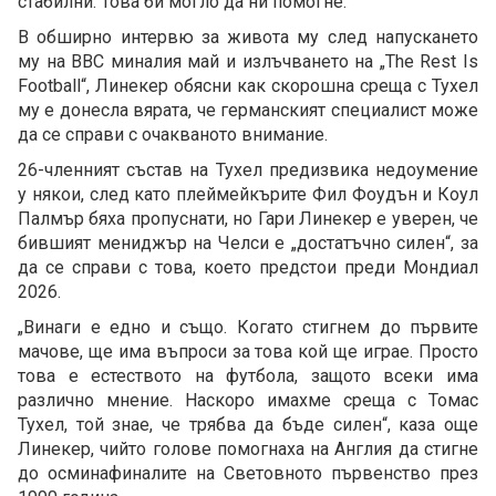
стабилни. Това би могло да ни помогне.“
В обширно интервю за живота му след напускането
му на BBC миналия май и излъчването на „The Rest Is
Football“, Линекер обясни как скорошна среща с Тухел
му е донесла вярата, че германският специалист може
да се справи с очакваното внимание.
26-членният състав на Тухел предизвика недоумение
у някои, след като плеймейкърите Фил Фоудън и Коул
Палмър бяха пропуснати, но Гари Линекер е уверен, че
бившият мениджър на Челси е „достатъчно силен“, за
да се справи с това, което предстои преди Мондиал
2026.
„Винаги е едно и също. Когато стигнем до първите
мачове, ще има въпроси за това кой ще играе. Просто
това е естеството на футбола, защото всеки има
различно мнение. Наскоро имахме среща с Томас
Тухел, той знае, че трябва да бъде силен“, каза още
Линекер, чийто голове помогнаха на Англия да стигне
до осминафиналите на Световното първенство през