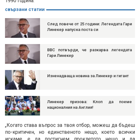
1990 година.
свързани статии
След повече от 25 години: Легендата Гари
Линекер напуска поста си
BBC потвърди, че разкарва легендата
Гари Линекер
Изненадваща новина за Линекер и гигант
Линекер призова: Клоп да поеме
националния на Англия!
„Когато става въпрос за твоя отбор, можеш да бъдеш
по-критичен, но единственото нещо, което всички
искаме, е да постигнем проклетото нещо и да