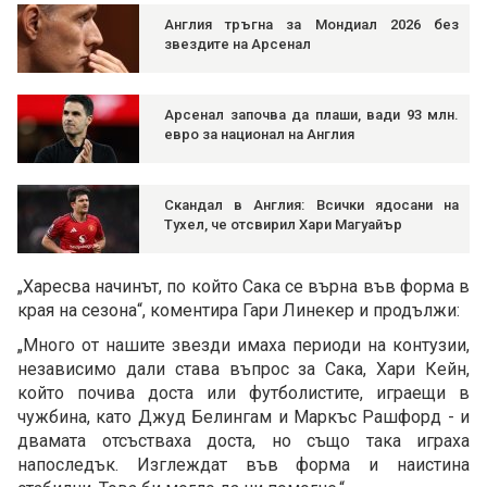
Англия тръгна за Мондиал 2026 без
звездите на Арсенал
Арсенал започва да плаши, вади 93 млн.
евро за национал на Англия
Скандал в Англия: Всички ядосани на
Тухел, че отсвирил Хари Магуайър
„Харесва начинът, по който Сака се върна във форма в
края на сезона“, коментира Гари Линекер и продължи:
„Много от нашите звезди имаха периоди на контузии,
независимо дали става въпрос за Сака, Хари Кейн,
който почива доста или футболистите, играещи в
чужбина, като Джуд Белингам и Маркъс Рашфорд - и
двамата отсъстваха доста, но също така играха
напоследък. Изглеждат във форма и наистина