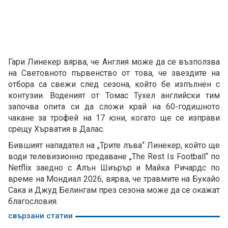
Гари Линекер вярва, че Англия може да се възползва
на Световното първенство от това, че звездите на
отбора са свежи след сезона, който бе изпълнен с
контузии. Воденият от Томас Тухел английски тим
започва опита си да сложи край на 60-годишното
чакане за трофей на 17 юни, когато ще се изправи
срещу Хърватия в Далас.
Бившият нападател на „Трите лъва“ Линекер, който ще
води телевизионно предаване „The Rest Is Football“ по
Netflix заедно с Алън Шиърър и Майка Ричардс по
време на Мондиал 2026, вярва, че травмите на Букайо
Сака и Джуд Белингам през сезона може да се окажат
благословия.
свързани статии