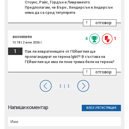
Стоунс, Райс, Гордън и Ливраменто.
Предполагам, че Бърн , Хендерсън и Андерсън
няма да са сред титулярите.
!
отговор
анонимен
4
1
13:18 | 2 юни 2026 г.
1
Пак ли извратеняците от ГЕЙанглия ще
пропагандират на терена lgbt?! В състава на
ГЕЙанглия ще има ли поне трима бели на терена?
!
отговор
Напиши коментар
ВЛЕЗ
|
РЕГИСТРАЦИЯ