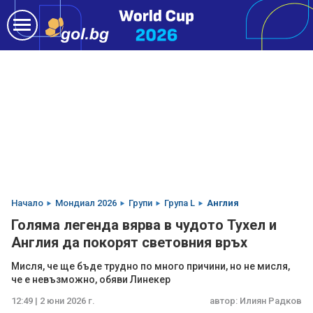
Начало
Мондиал 2026
Групи
Група L
Англия
Голяма легенда вярва в чудото Тухел и
Англия да покорят световния връх
Мисля, че ще бъде трудно по много причини, но не мисля,
че е невъзможно, обяви Линекер
12:49 | 2 юни 2026 г.
автор:
Илиян Радков