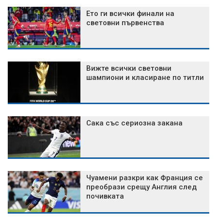
Ето ги всички финали на
световни първенства
Вижте всички световни
шампиони и класиране по титли
Сака със сериозна закана
Чуамени разкри как Франция се
преобрази срещу Англия след
почивката