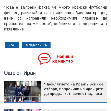
"Това е въпреки факта, че много ирански футболни
фенове, разчитайки на официално обявения процес,
вече са направили необходимите планове да
присъстват на мачовете", добавиха от федерацията в
изявление.
Иран
Мондиал 2026
Напиши
коментар
Още от Иран
"Проклятието на Иран“? Всички
отбори, попречили на иранците
да продължат, вече отпаднаха