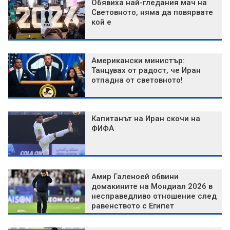
Обявиха най-гледания мач на
Световното, няма да повярвате
кой е
Американски министър:
Танцувах от радост, че Иран
отпадна от световното!
Капитанът на Иран скочи на
ФИФА
Амир Галеноей обвини
домакините на Мондиал 2026 в
несправедливо отношение след
равенството с Египет