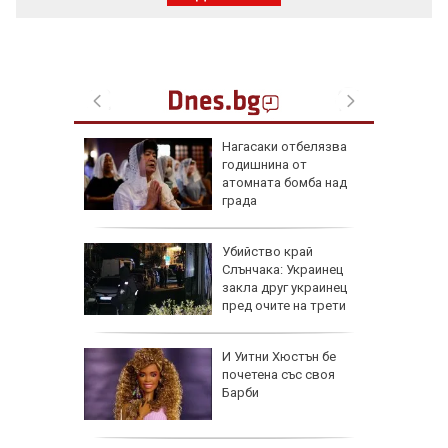
упкави
Нагасаки отбелязва
 с вино
годишнина от
атомната бомба над
града
Убийство край
на
Слънчака: Украинец
анира ли
закла друг украинец
ване на
пред очите на трети
зодии се
И Уитни Хюстън бе
ично до
почетена със своя
г.
Барби