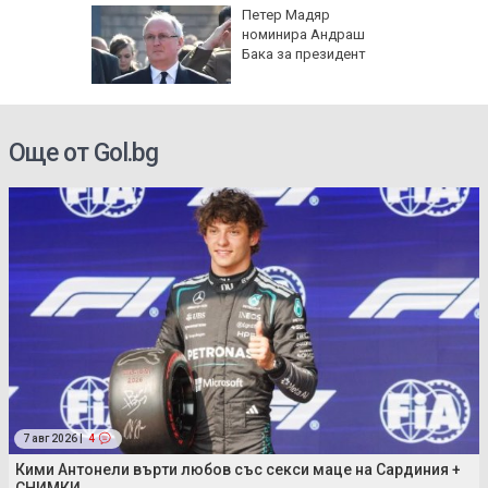
в
Петер Мадяр
на:
номинира Андраш
групи
Бака за президент
ят
се полз
Още от Gol.bg
7 авг 2026 |
4
Кими Антонели върти любов със секси маце на Сардиния +
СНИМКИ