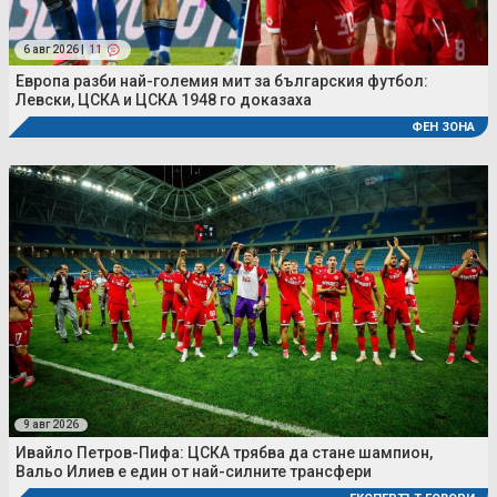
6 авг 2026 |
11
Европа разби най-големия мит за българския футбол:
Левски, ЦСКА и ЦСКА 1948 го доказаха
ФЕН ЗОНА
9 авг 2026
Ивайло Петров-Пифа: ЦСКА трябва да стане шампион,
Вальо Илиев е един от най-силните трансфери