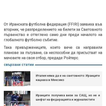
От Иранската футболна федерация (FFIRI) заявиха във
вторник, че разпределението на билети за Световното
първенство е оттеглено само дни преди началото на
глобалното футболно събитие.
Така привържениците, които вече са направили
планове за пътуване, са неспособни да присъстват на
мачовете на своя отбор, предаде Ройтерс.
свързани статии
Италия няма да е на световното: Иранците
кацнаха в Мексико
Иранците получиха визи за САЩ, но не и
шефът на федерацията и журналистите