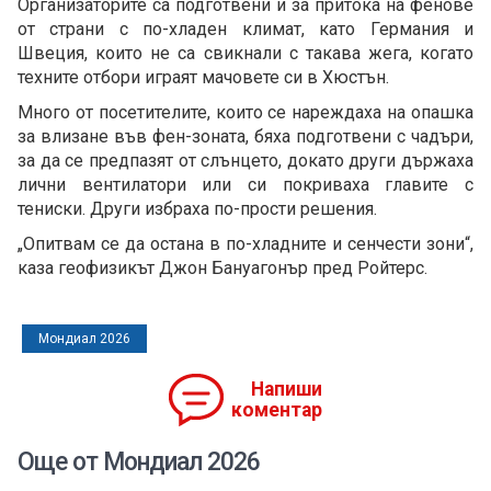
Организаторите са подготвени и за притока на фенове
от страни с по-хладен климат, като Германия и
Швеция, които не са свикнали с такава жега, когато
техните отбори играят мачовете си в Хюстън.
Много от посетителите, които се нареждаха на опашка
за влизане във фен-зоната, бяха подготвени с чадъри,
за да се предпазят от слънцето, докато други държаха
лични вентилатори или си покриваха главите с
тениски. Други избраха по-прости решения.
„Опитвам се да остана в по-хладните и сенчести зони“,
каза геофизикът Джон Бануагонър пред Ройтерс.
Мондиал 2026
Напиши
коментар
Още от Мондиал 2026