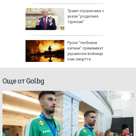
пореди
Тръмп ограничава с
и срещу
укази "родилния
и помощ
туризъм"
Руски "любовни
изъм" и
капани" примамват
а
украински войници
ан
към смъртта
Още от Gol.bg