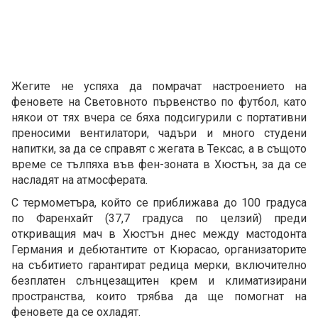
Жегите не успяха да помрачат настроението на
феновете на Световното първенство по футбол, като
някои от тях вчера се бяха подсигурили с портативни
преносими вентилатори, чадъри и много студени
напитки, за да се справят с жегата в Тексас, а в същото
време се тълпяха във фен-зоната в Хюстън, за да се
насладят на атмосферата.
С термометъра, който се приближава до 100 градуса
по Фаренхайт (37,7 градуса по целзий) преди
откриващия мач в Хюстън днес между мастодонта
Германия и дебютантите от Кюрасао, организаторите
на събитието гарантират редица мерки, включително
безплатен слънцезащитен крем и климатизирани
пространства, които трябва да ще помогнат на
феновете да се охладят.