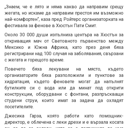
„Знаем, че е лято и няма какво да направим срещу
жегата, но искаме да направим престоя им възможно
най-комфортен“, каза пред Ройтерс организаторката на
фестивала за фенове в Хюстън Пати Смит.
Около 30 000 души изпълниха центъра на Хюстън за
откриващия мач от Световното първенство между
Мексико и Южна Африка, като през деня бяха
регистрирани над 100 случая на заболявания, свързани
с жегата и горещото време.
Повечето бяха лекувани на място, където
организаторите бяха разположили и пунктове за
хидратация, където феновете могат да напълнят
бутилките си с вода или да минат под открити
конструкции, оборудвани с фонтани, разпръскващи
студени струи, които имат за задача да охладят
посетителите.
Джесика Гарза, която работи като помощник-
директор, е облечена с леки дрехи и е вързала косата