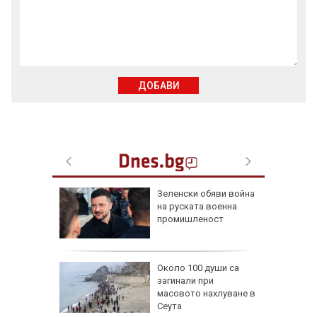
ДОБАВИ
 радват
Зеленски обяви война
късмет
на руската военна
6 г.
промишленост
и най-
Около 100 души са
души в
загинали при
йланд
масовото нахлуване в
Сеута