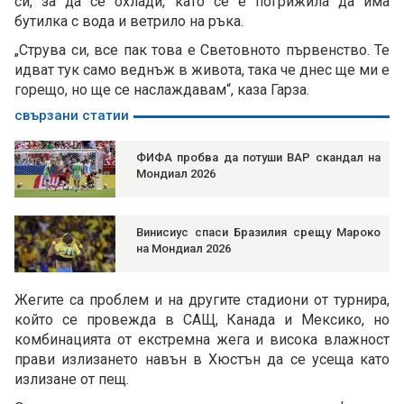
си, за да се охлади, като се е погрижила да има
бутилка с вода и ветрило на ръка.
„Струва си, все пак това е Световното първенство. Те
идват тук само веднъж в живота, така че днес ще ми е
горещо, но ще се наслаждавам“, каза Гарза.
свързани статии
ФИФА пробва да потуши ВАР скандал на
Мондиал 2026
Винисиус спаси Бразилия срещу Мароко
на Мондиал 2026
Жегите са проблем и на другите стадиони от турнира,
който се провежда в САЩ, Канада и Мексико, но
комбинацията от екстремна жега и висока влажност
прави излизането навън в Хюстън да се усеща като
излизане от пещ.