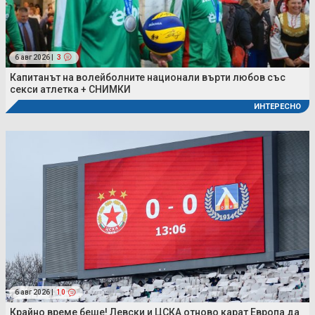
6 авг 2026 |
3
Капитанът на волейболните национали върти любов със
секси атлетка + СНИМКИ
ИНТЕРЕСНО
6 авг 2026 |
10
Крайно време беше! Левски и ЦСКА отново карат Европа да