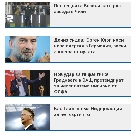
Посрещнаха Возиня като рок
звезда в Чили
Дениз Ундав: Юрген Клоп носи
нова енергия в Германия, всеки
започва от нулата
Нов удар за Инфантино!
Градовете в САЩ претендират
за неизплатени милиони от
ФИФА
Ван Гаал поема Нидерландия
за четвърти път