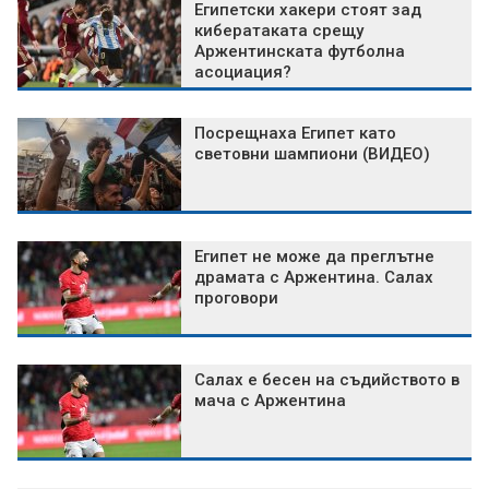
Египетски хакери стоят зад
кибератаката срещу
Аржентинската футболна
асоциация?
Посрещнаха Египет като
световни шампиони (ВИДЕО)
Египет не може да преглътне
драмата с Аржентина. Салах
проговори
Салах е бесен на съдийството в
мача с Аржентина