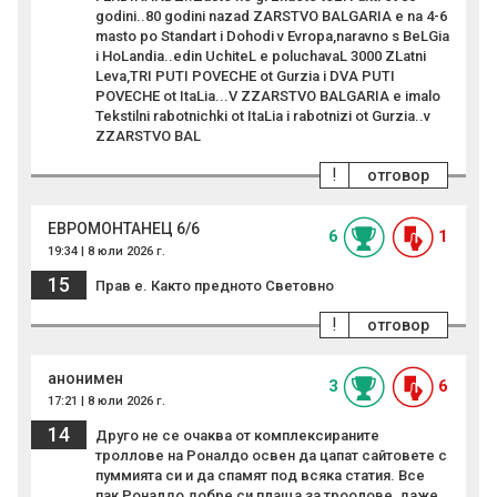
godini..80 godini nazad ZARSTVO BALGARIA e na 4-6
masto po Standart i Dohodi v Evropa,naravno s BeLGia
i HoLandia..edin UchiteL e poluchavaL 3000 ZLatni
Leva,TRI PUTI POVECHE ot Gurzia i DVA PUTI
POVECHE ot ItaLia...V ZZARSTVO BALGARIA e imalo
Tekstilni rabotnichki ot ItaLia i rabotnizi ot Gurzia..v
ZZARSTVO BAL
!
отговор
ЕВРОМОНТАНЕЦ 6/6
6
1
19:34 | 8 юли 2026 г.
15
Прав е. Както предното Световно
!
отговор
анонимен
3
6
17:21 | 8 юли 2026 г.
14
Друго не се очаква от комплексираните
троллове на Роналдо освен да цапат сайтовете с
пуммията си и да спамят под всяка статия. Все
пак Роналдо добре си плаща за троолове, даже