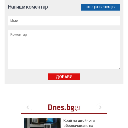
Напиши коментар
ВЛЕЗ
|
РЕГИСТРАЦИЯ
ДОБАВИ
ака по
Край на двойното
ви и
обозначаване на