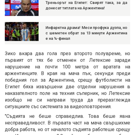
Треньорът на Египет: Свирят така, за да
донесат титлата на Аржентина!
Инфарктна драма! Меси профука дузпа, но
с шеметен обрат за 13 минути Аржентина
е на ¼-финал
Зико вкара два гола през второто полувреме, но
първият от тях бе отменен от Летексие заради
нарушение на почти 100 метра от вратата на
аржентинците. В края на мача пък, секунди преди
победния гол за Аржентина, срещу футболисти на
Египет бяха извършени две отделни нарушения в
наказателното поле на техния съперник, но Летексие
изобщо не си направи труда да преразглежда
ситуациите със системата за видеоповторения.
"Съдията не беше справедлив. Това беше явна
несправедливост. В първата част на мача свършихме
добра работа, но от началото съдията работеше срещу