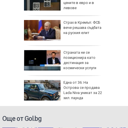
иев и
цените в евро и в
левове
иск за
Страх в Кремъл: ФСБ
анжев
вече решава съдбата
 жеги в
на руския елит
дължи
Страната ни се
д с 2:0
позиционира като
д)
дестинация за
космически услуги
ник на 8
Една от 36: На
 носи
Острова се продава
Мирон и
Lada Niva уникат за 22
 да
хил. паунда
Още от Gol.bg