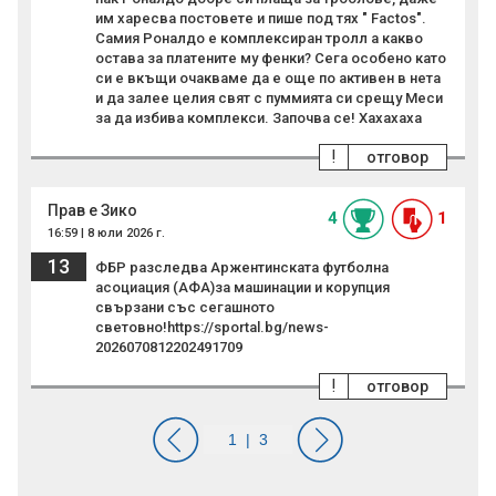
им харесва постовете и пише под тях " Factos".
Самия Роналдо е комплексиран тролл а какво
остава за платените му фенки? Сега особено като
си е вкъщи очакваме да е още по активен в нета
и да залее целия свят с пуммията си срещу Меси
за да избива комплекси. Започва се! Хахахаха
!
отговор
Прав е Зико
4
1
16:59 | 8 юли 2026 г.
13
ФБР разследва Аржентинската футболна
асоциация (АФА)за машинации и корупция
свързани със сегашното
световно!https://sportal.bg/news-
2026070812202491709
!
отговор