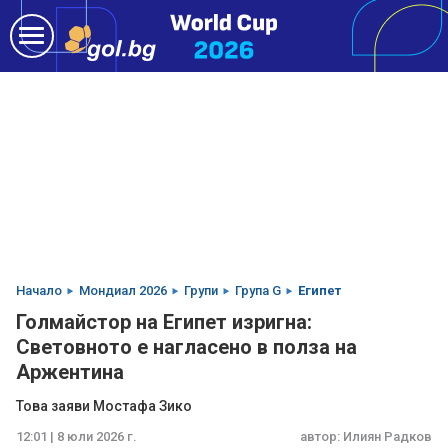
Начало
Мондиал 2026
Групи
Група G
Египет
Голмайстор на Египет изригна:
Световното е нагласено в полза на
Аржентина
Това заяви Мостафа Зико
12:01 | 8 юли 2026 г.
автор:
Илиян Радков