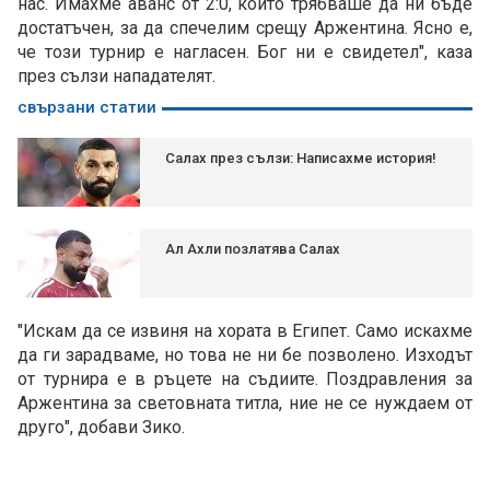
нас. Имахме аванс от 2:0, който трябваше да ни бъде
достатъчен, за да спечелим срещу Аржентина. Ясно е,
че този турнир е нагласен. Бог ни е свидетел", каза
през сълзи нападателят.
свързани статии
Салах през сълзи: Написахме история!
Ал Ахли позлатява Салах
"Искам да се извиня на хората в Египет. Само искахме
да ги зарадваме, но това не ни бе позволено. Изходът
от турнира е в ръцете на съдиите. Поздравления за
Аржентина за световната титла, ние не се нуждаем от
друго", добави Зико.