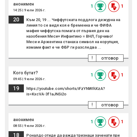
анонимен
1
1
14:25 | 9 юли 2026 г.
20
Към 20, 19 ... Чиффутската поддлога дежурна на
линия то се видя коя е бременна и че ФИФА
мафия чиффутска помага от първия ден на
назобения Меси+ Инфантино = ВНЛ, Горчиво!
Меси и Аржентина станаха символ на корупция,
измами факт е че ФБР ги разследва ...
!
отговор
Кого бутат?
1
1
09:45 | 9 юли 2026 г.
19
https://youtube.com/shorts/iFzYNWIhXzA?
is=KxcVA-3f1aJNSi2o
!
отговор
анонимен
1
1
08:55 | 9 юли 2026 г.
18
Роналдо отиде да ражда тризнаци заченати при