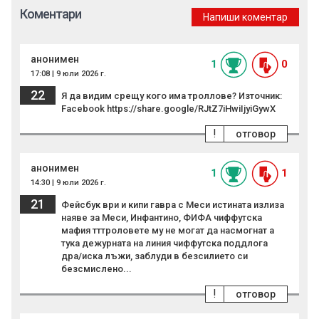
Коментари
Напиши коментар
анонимен
1
0
17:08 | 9 юли 2026 г.
22
Я да видим срещу кого има троллове? Източник:
Facebook https://share.google/RJtZ7iHwiIjyiGywX
!
отговор
анонимен
1
1
14:30 | 9 юли 2026 г.
21
Фейсбук ври и кипи гавра с Меси истината излиза
наяве за Меси, Инфантинo, ФИФА чиффутска
мафия тттроловете му не могат да насмогнат а
тука дежурната на линия чиффутска поддлога
дра/иска лъжи, заблуди в безсилието си
безсмислено...
!
отговор