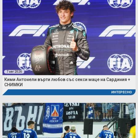
7 авг 2026
Кими Антонели върти любов със секси маце на Сардиния +
СНИМКИ
ИНТЕРЕСНО