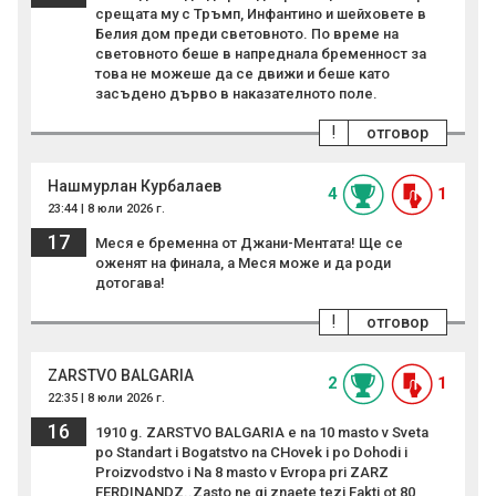
срещата му с Тръмп, Инфантино и шейховете в
Белия дом преди световното. По време на
световното беше в напреднала бременност за
това не можеше да се движи и беше като
засъдено дърво в наказателното поле.
!
отговор
Нашмурлан Курбалаев
4
1
23:44 | 8 юли 2026 г.
17
Меся е бременна от Джани-Ментата! Ще се
оженят на финала, а Меся може и да роди
дотогава!
!
отговор
ZARSTVO BALGARIA
2
1
22:35 | 8 юли 2026 г.
16
1910 g. ZARSTVO BALGARIA e na 10 masto v Sveta
po Standart i Bogatstvo na CHovek i po Dohodi i
Proizvodstvo i Na 8 masto v Evropa pri ZARZ
FERDINANDZ..Zasto ne gi znaete tezi Fakti ot 80