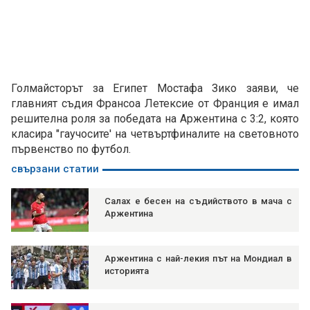
Голмайсторът за Египет Мостафа Зико заяви, че
главният съдия Франсоа Летексие от Франция е имал
решителна роля за победата на Аржентина с 3:2, която
класира "гаучосите' на четвъртфиналите на световното
първенство по футбол.
свързани статии
Салах е бесен на съдийството в мача с
Аржентина
Аржентина с най-лекия път на Мондиал в
историята