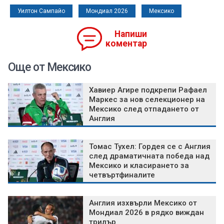
Уилтон Сампайо
Мондиал 2026
Мексико
Напиши
коментар
Още от Мексико
Хавиер Агире подкрепи Рафаел
Маркес за нов селекционер на
Мексико след отпадането от
Англия
Томас Тухел: Гордея се с Англия
след драматичната победа над
Мексико и класирането за
четвъртфиналите
Англия изхвърли Мексико от
Мондиал 2026 в рядко виждан
трилър