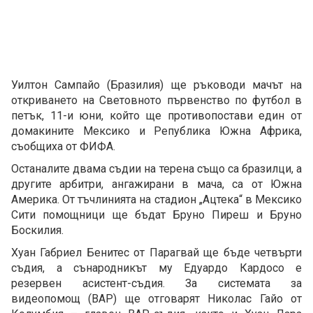
Уилтон Сампайо (Бразилия) ще ръководи мачът на
откриването на Световното първенство по футбол в
петък, 11-и юни, който ще противопостави един от
домакините Мексико и Република Южна Африка,
съобщиха от ФИФА.
Останалите двама съдии на терена също са бразилци, а
другите арбитри, ангажирани в мача, са от Южна
Америка. От тъчлинията на стадион „Ацтека“ в Мексико
Сити помощници ще бъдат Бруно Пиреш и Бруно
Боскилия.
Хуан Габриел Бенитес от Парагвай ще бъде четвърти
съдия, а сънародникът му Едуардо Кардосо е
резервен асистент-съдия. За системата за
видеопомощ (ВАР) ще отговарят Николас Гайо от