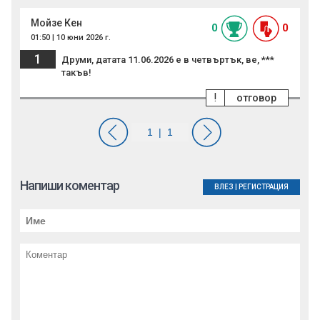
Мойзе Кен
0
0
01:50 | 10 юни 2026 г.
1
Друми, датата 11.06.2026 е в четвъртък, ве, ***
такъв!
!
отговор
Напиши коментар
ВЛЕЗ
|
РЕГИСТРАЦИЯ