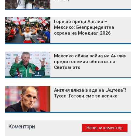
Горещо преди Англия –
Мексико: Безпрецедентна
охрана на Мондиал 2026
Мексико обяви война на Англия
преди големия сблъсък на
Световното
Англия влиза в ада на „Ацтека“!
Тухел: Готови сме за всичко
Коментари
Напиши коментар