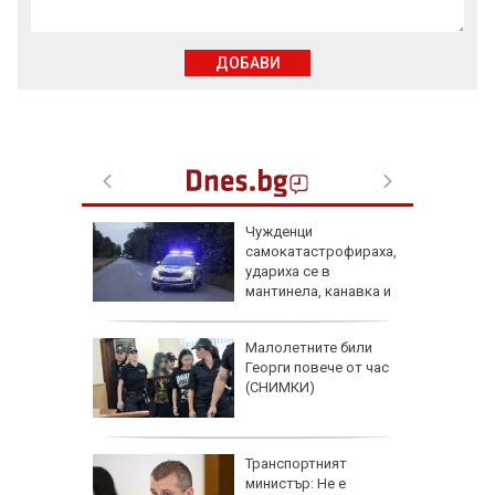
ДОБАВИ
д
Чужденци
лии от 9
самокатастрофираха,
ма
удариха се в
без
мантинела, канавка и
дърво
аят на
Малолетните били
кетиране
Георги повече от час
ро по
(СНИМКИ)
ад 300
Транспортният
рипто за
министър: Не е