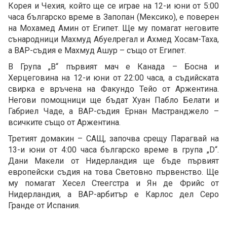
Корея и Чехия, който ще се играе на 12-и юни от 5:00
часа българско време в Запопан (Мексико), е поверен
на Мохамед Амин от Египет. Ще му помагат неговите
сънародници Махмуд Абуелрегал и Ахмед Хосам-Таха,
а ВАР-съдия е Махмуд Ашур – също от Египет.
В Група „В“ първият мач е Канада – Босна и
Херцеговина на 12-и юни от 22:00 часа, а съдийската
свирка е връчена на Факундо Тейо от Аржентина.
Негови помощници ще бъдат Хуан Пабло Белати и
Габриел Чаде, а ВАР-съдия Ернан Мастранджело –
всичките също от Аржентина.
Третият домакин – САЩ, започва срещу Парагвай на
13-и юни от 4:00 часа българско време в група „D“.
Дани Макели от Нидерландия ще бъде първият
европейски съдия на това Световно първенство. Ще
му помагат Хесел Стеегстра и Ян де Фрийс от
Нидерландия, а ВАР-арбитър е Карлос дел Серо
Гранде от Испания.