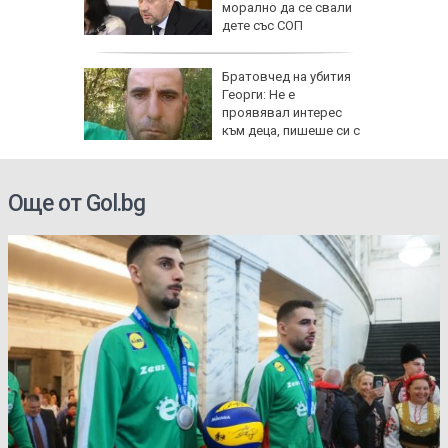
а:
морално да се свали
д
дете със СОП
 в София
гнище на
Братовчед на убития
ума по
Георги: Не е
Варна
проявявал интерес
към деца, пишеше си с
жени
Още от Gol.bg