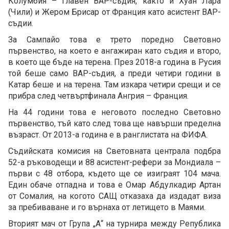
Колумбия – главен ВАР-съдия, както и Хуан Лара
(Чили) и Жером Брисар от Франция като асистент ВАР-
съдии.
За Сампайо това е трето поредно Световно
първенство, на което е ангажиран като съдия и второ,
в което ще бъде на терена. През 2018-а година в Русия
той беше само ВАР-съдия, а преди четири години в
Катар беше и на терена. Там изкара четири срещи и се
прибра след четвъртфинала Ангрия – Франция.
На 44 години това е неговото последно Световно
първенство, тъй като след това ще навърши пределна
възраст. От 2013-а година е в ранглистата на ФИФА.
Съдийската комисия на Световната централа подбра
52-а ръководещи и 88 асистент-рефери за Мондиала –
първи с 48 отбора, където ще се изиграят 104 мача.
Един обаче отпадна и това е Омар Абдулкадир Артан
от Сомалия, на когото САЩ отказаха да издадат виза
за пребиваване и го върнаха от летището в Маями.
Вторият мач от Група „А“ на турнира между Република