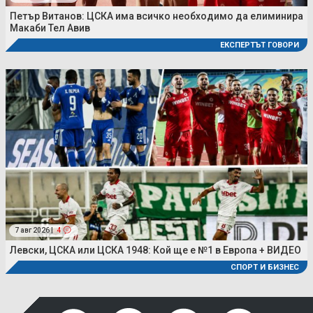
Петър Витанов: ЦСКА има всичко необходимо да елиминира
Макаби Тел Авив
ЕКСПЕРТЪТ ГОВОРИ
7 авг 2026 |
4
Левски, ЦСКА или ЦСКА 1948: Кой ще е №1 в Европа + ВИДЕО
СПОРТ И БИЗНЕС