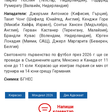
Тайриз Нослин (Телстар, Нидерландия), Годфрид
Румерату (Валвийк, Нидерландия)
Нападатели:
Джеръми Антонисе (Кифисия, Гърция),
Тахит Чонг (Шефилд Юнайтед, Англия), Кенджи Горе
(Макаби Хайфа, Израел), Сонтье Хансен (Мидълзбро,
Англия), Герван Кастанер (Теренгану, Малайзия),
Брандли Кувас (Волендам, Нидерландия), Юрген
Локадия (Маями, САЩ), Джерл Маргарита (Беверен,
Белгия).
Световното първенство по футбол през 2026 г. ще се
проведе в Съединените щати, Мексико и Канада от 11
юни до 11 юли. Кюрасао ще изиграе първия си мач от
турнира на 14 юни срещу Германия.
Снимка:
БГНЕС
Кюрасао
Мондиал 2026
Дик Адвокаат
Напиши
коментар