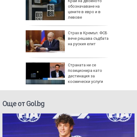
ака по
Край на двойното
ви и
обозначаване на
иев и
цените в евро и в
левове
иск за
Страх в Кремъл: ФСБ
анжев
вече решава съдбата
 жеги в
на руския елит
дължи
Страната ни се
д с 2:0
позиционира като
д)
дестинация за
космически услуги
Още от Gol.bg