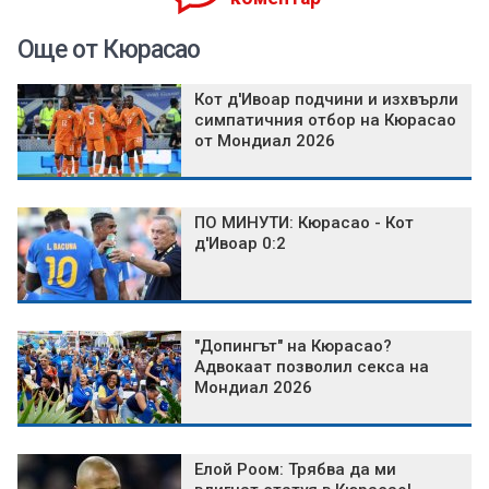
Още от Кюрасао
Кот д'Ивоар подчини и изхвърли
симпатичния отбор на Кюрасао
от Мондиал 2026
ПО МИНУТИ: Кюрасао - Кот
д'Ивоар 0:2
"Допингът" на Кюрасао?
Адвокаат позволил секса на
Мондиал 2026
Елой Роом: Трябва да ми