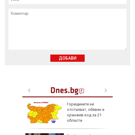
ДОБАВИ
л с
Горещините не
ка:
отстъпват, обявен е
ледят за
оранжев код за 21
то на
области