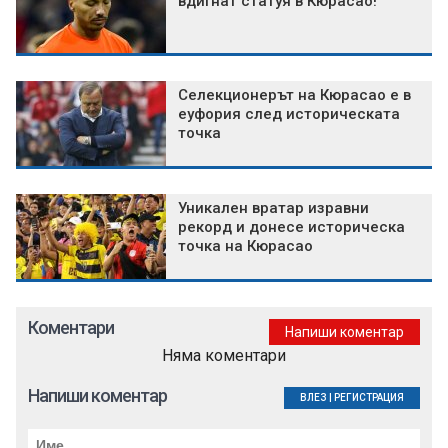
вдигнат статуя в Кюрасао!
Селекционерът на Кюрасао е в
еуфория след историческата
точка
Уникален вратар изравни
рекорд и донесе историческа
точка на Кюрасао
Коментари
Напиши коментар
Няма коментари
Напиши коментар
ВЛЕЗ
|
РЕГИСТРАЦИЯ