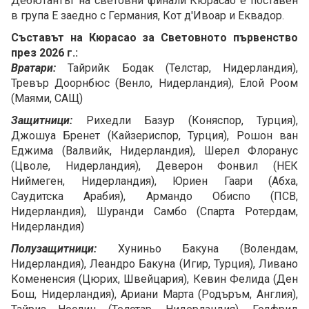
Дебютантът на световни финали Кюрасао е поставен
в група Е заедно с Германия, Кот д'Ивоар и Еквадор.
Съставът на Кюрасао за Световното първенство
през 2026 г.:
Вратари:
Тайрийк Бодак (Телстар, Нидерландия),
Тревър Доорнбюс (Венло, Нидерландия), Елой Роом
(Маями, САЩ)
Защитници:
Рихедли Базур (Коняспор, Турция),
Джошуа Бренет (Кайзериспор, Турция), Рошон ван
Еджима (Валвийк, Нидерландия), Шерел Флоранус
(Цволе, Нидерландия), Деверон Фонвил (НЕК
Ниймеген, Нидерландия), Юриен Гаари (Абха,
Саудитска Арабия), Армандо Обиспо (ПСВ,
Нидерландия), Шуранди Самбо (Спарта Ротердам,
Нидерландия)
Полузащитници:
Хуниньо Бакуна (Волендам,
Нидерландия), Леандро Бакуна (Игир, Турция), Ливано
Комененсия (Цюрих, Швейцария), Кевин Фелида (Ден
Бош, Нидерландия), Ариани Марта (Родъръм, Англия),