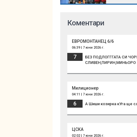
Коментари
ЕВРОМОНТАНЕЦ 6/6
06:39 | 7 юни 2026 г.
7
БЕЗ ПОДЛОГГГАТА СИ ЧОР
СЛИВЕН,ПИРИН,МИНЬОРО Н
Милиционер
04:11 | 7 юни 2026 г.
6
А Шиши козирка кУга ще с
ЦСКА
02:02 | 7 юни 2026 г.