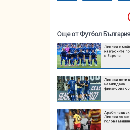
Още от Футбол Българи
Левски е май
на късните п
в Европа
Левски лети 
невиждана
финансова ор
Араби надцак
Левски за ан
голова машин