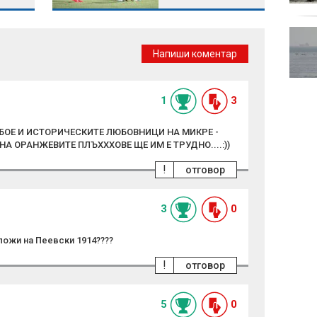
надхвърлят 4000
ракет
Русия: Ударихме два
кораба, 640 цивилни са
Напиши коментар
загинали в Курска
област
катас
1
3
БОЕ И ИСТОРИЧЕСКИТЕ ЛЮБОВНИЦИ НА МИКРЕ -
А ОРАНЖЕВИТЕ ПЛЪХХХОВЕ ЩЕ ИМ Е ТРУДНО....:))
!
отговор
3
0
ложи на Пеевски 1914????
!
отговор
5
0