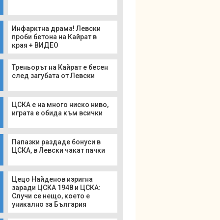
Инфарктна драма! Левски
проби бетона на Кайрат в
края + ВИДЕО
Треньорът на Кайрат е бесен
след загубата от Левски
ЦСКА е на много ниско ниво,
играта е обида към всички
Папазки раздаде бонуси в
ЦСКА, в Левски чакат пачки
Цецо Найденов изригна
заради ЦСКА 1948 и ЦСКА:
Случи се нещо, което е
уникално за България