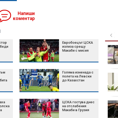
Напиши
коментар
я
стор
Евробоецът ЦСКА
обеди
излиза срещу
"Искаме
Макаби с мисия
справедливост!":
Близките на
загиналата Даяна
блокираха Е-79 край Видин
към
Голяма изненада с
Риана готви нов албум
полета на Левски
след близо 10 години
бита
до Казахстан
аха
ЦСКА гостува днес
Ебола в Конго се
голска
на отслабения
разпространява с
а
Макаби в Грузия
рекордни темпове,
случаите скоро ще