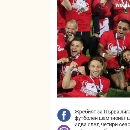
Жребият за Първа лига
футболен шампионат ще
идва след четири сезон