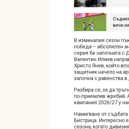
Съдият
вече н
В изминалия сезон пъ
победа – абсолютен ан
серия бе започната с 
Валентин Илиев направ
Христо Янев, който вп
защитник начело на а
започна с равенства в
Разбира се, за да тръ
по-приемлив жребий. А
кампания 2026/27 у на
Намигване от съдбата 
Бистрица. Интересно е,
сезона, когато дивизия