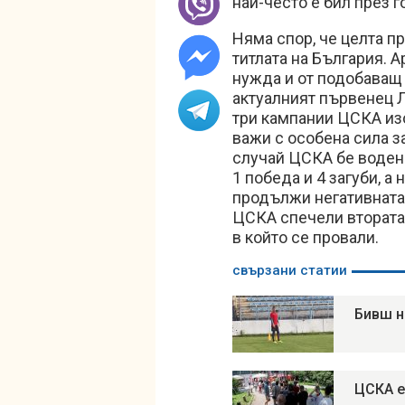
най-често е бил през г
Няма спор, че целта 
титлата на България. 
нужда и от подобаващ 
актуалният първенец 
три кампании ЦСКА изо
важи с особена сила з
случай ЦСКА бе воден 
1 победа и 4 загуби, 
продължи негативната 
ЦСКА спечели втората 
в който се провали.
свързани статии
Бивш н
ЦСКА е