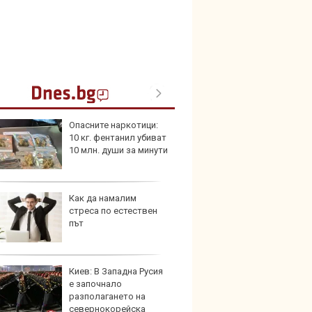
Опасните наркотици:
25-те 
10 кг. фентанил убиват
внесе
10 млн. души за минути
през 
Как да намалим
Audi 
стреса по естествен
с про
път
луксо
ново 
Киев: В Западна Русия
Защо 
е започнало
едно 
разполагането на
колко
севернокорейска
911