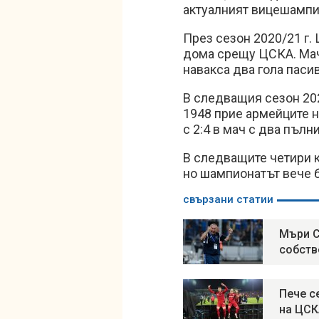
актуалният вицешампи
През сезон 2020/21 г.
дома срещу ЦСКА. Мачъ
навакса два гола пасив
В следващия сезон 202
1948 прие армейците н
с 2:4 в мач с два пълни
В следващите четири к
но шампионатът вече б
свързани статии
Мъри С
собств
Пече с
на ЦСК