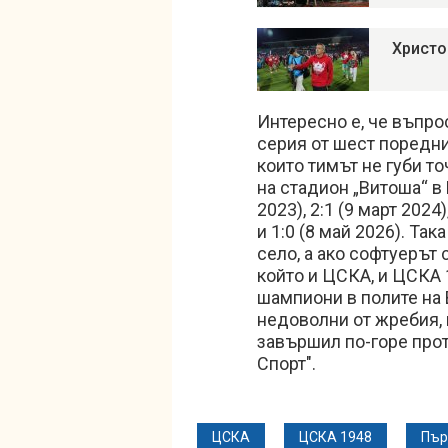
Христо
Интересно е, че въпро
серия от шест поредн
които тимът не губи т
на стадион „Витоша“ в 
2023), 2:1 (9 март 2024
и 1:0 (8 май 2026). Та
село, а ако софтуерът 
който и ЦСКА, и ЦСКА 1
шампиони в полите на 
недоволни от жребия, 
завършил по-горе прот
Спорт".
ЦСКА
ЦСКА 1948
Пър