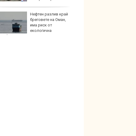
на част
Нефтен разлив край
Създа
бреговете на Оман,
поема
има риск от
дизайн
екологична
трофа