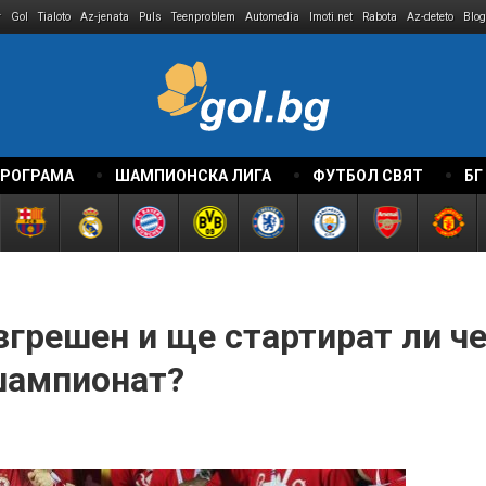
r
Gol
Tialoto
Az-jenata
Puls
Teenproblem
Automedia
Imoti.net
Rabota
Az-deteto
Blog
ПРОГРАМА
ШАМПИОНСКА ЛИГА
ФУТБОЛ СВЯТ
БГ
грешен и ще стартират ли че
шампионат?