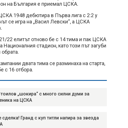
он на България е приемал ЦСКА.
 ЦСКА 1948 дебютира в Първа лига с 2:2 у
т се игра на „Васил Левски“, а ЦСКА
.
1/22 елитът отново бе с 14 тима и пак ЦСКА
а Националния стадион, като този път загуби
 обрата.
ампании двата тима се разминаха на старта,
е с 16 отбора.
тоилов „шокира“ с много силни думи за
еника на ЦСКА
е сделка! Гранд с куп титли напира за звезда
А