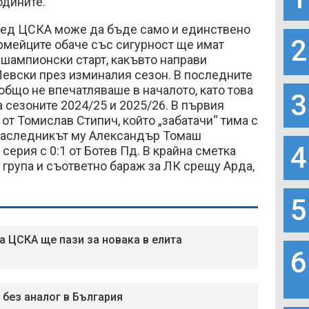
одините.
пред ЦСКА може да бъде само и единствено
2
Армейците обаче със сигурност ще имат
шампионски старт, какъвто направи
Левски през изминалия сезон. В последните
бщо не впечатляваше в началото, като това
3
а сезоните 2024/25 и 2025/26. В първия
от Томислав Стипич, който „забатачи“ тима с
а наследникът му Александър Томаш
4
серия с 0:1 от Ботев Пд. В крайна сметка
група и съответно бараж за ЛК срещу Арда,
5
а ЦСКА ще пази за новака в елита
6
 без аналог в България