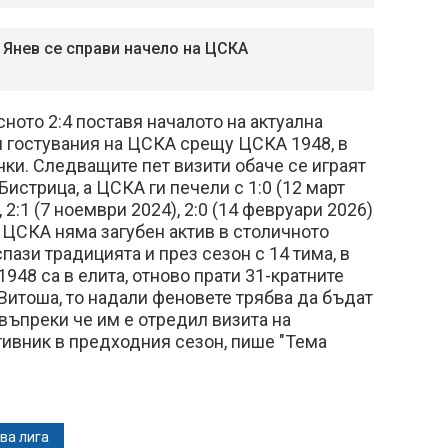
 Янев се справи начело на ЦСКА
сното 2:4 поставя началото на актуална
и гостувания на ЦСКА срещу ЦСКА 1948, в
очки. Следващите пет визити обаче се играят
Бистрица, а ЦСКА ги печели с 1:0 (12 март
), 2:1 (7 ноември 2024), 2:0 (14 февруари 2026)
ка ЦСКА няма загубен актив в столичното
спази традицията и през сезон с 14 тима, в
948 са в елита, отново прати 31-кратните
Витоша, то надали феновете трябва да бъдат
въпреки че им е отредил визита на
ивник в предходния сезон, пише "Тема
ва лига