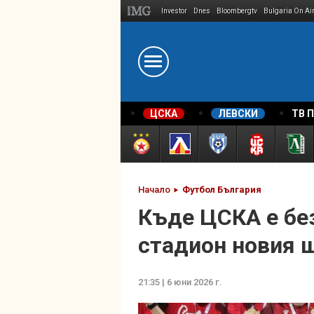
Investor
Dnes
Bloombergtv
Bulgaria On Ai
Megavselena.bg
ЦСКА
ЛЕВСКИ
ТВ 
Начало
Футбол България
Къде ЦСКА е без
стадион новия 
21:35 | 6 юни 2026 г.