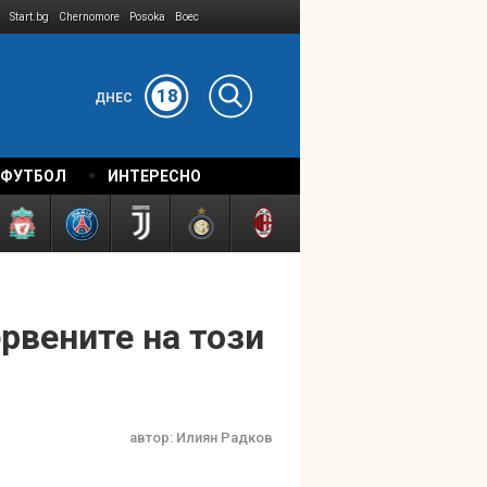
Start.bg
Chernomore
Posoka
Boec
18
ДНЕС
 ФУТБОЛ
ИНТЕРЕСНО
рвените на този
автор:
Илиян Радков