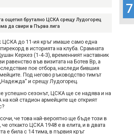
7
а ощетил брутално ЦСКА срещу Лудогорец
яма да свири в Първа лига
к ЦСКА до 11-ия кръг имаше само една
тирекорд в историята на клуба. Срамната
Душан Керкез (1-4-3), временният наставник
и равенство във визитата на Ботев Вр, а
оследствие пое отбора, наследи бившия
рмейците. Под негово ръководство тимът
 „Надежда“ и срещу Лудогорец.
гне успешно сезонът, ЦСКА ще се надява и на
 на кой стадион армейците ще открият
с?
сочи, че това най-вероятно ще бъде този в
 че откакто ЦСКА 1948 е в елита, и в двата
та е била с 14 тима, в първия кръг