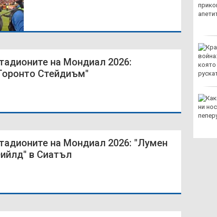
Поскъпването на
дизела е удар по
националната
сигурност, измерим с такъв от ракети
ЦСКА унищожи
"Макаби" (Тел Авив) и
тадионите на Мондиал 2026:
е на 90 минути от
Торонто Стейдиъм"
плейофа в Лига
Европа
Проф. Близнашки:
Тези президентски
избори могат да се
окажат съдбоносни
тадионите на Мондиал 2026: "Лумен
ийлд" в Сиатъл