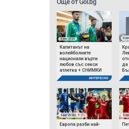
Още от Gol.bg
6 ав
6 авг 2026
Капитанът на
Кр
волейболните
Ле
национали върти
от
любов със секси
да
атлетка + СНИМКИ
Бъ
ИНТЕРЕСНО
6 авг 2026 |
9
5 ав
Европа разби най-
Пе