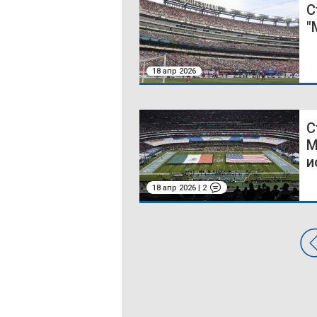
С
"
18 апр 2026
С
М
и
18 апр 2026 | 2