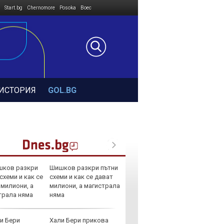
Start.bg
Chernomore
Posoka
Boec
ИСТОРИЯ
GOL.BG
Шишков разкри пътни
Герма
схеми и как се дават
Ferrari
милиони, а магистрала
няма
Хали Бери прикова
Дори 