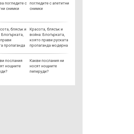
погледите с апетитни
върху
снимки
загуб
Красота, блясък и
Защо 
война: Блогърката,
бутон
която прави руската
новит
пропаганда модерна
Какви послания ни
Графи
носят нощните
разкр
пеперуди?
преди