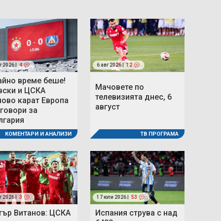
г 2026 |
4
6 авг 2026 |
12
айно време беше!
Мачовете по
вски и ЦСКА
телевизията днес, 6
ново карат Европа
август
 говори за
лгария
ТВ ПРОГРАМА
КОМЕНТАРИ И АНАЛИЗИ
г 2026 |
3
17 юли 2026 |
53
тър Витанов: ЦСКА
Испания струва с над