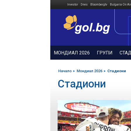
Investor
Dnes
Bloombergtv
Bulgaria On Ai
Megavselena.bg
МОНДИАЛ 2026
ГРУПИ
СТА
Начало
Мондиал 2026
Стадиони
Стадиони