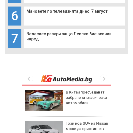
6
Мачовете по телевизията днес, 7 август
7
Веласкес разкри защо Левски бие всички
наред
и
В Китай пресъздават
на в
забранени класически
сове
автомобили
Гасиев
ария не е
Този нов SUV на Nissan
адналия
може да пристигне в