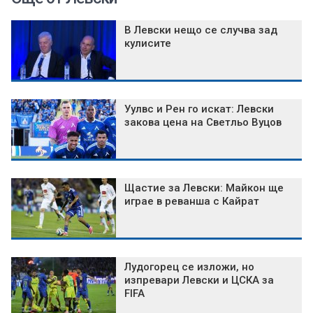
В Левски нещо се случва зад
кулисите
Уулвс и Рен го искат: Левски
закова цена на Светльо Вуцов
Щастие за Левски: Майкон ще
играе в реванша с Кайрат
Лудогорец се изложи, но
изпревари Левски и ЦСКА за
FIFA