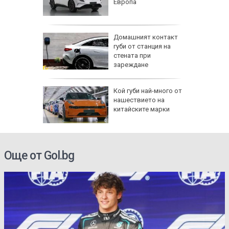
Европа
Домашният контакт
губи от станция на
ърсят
стената при
ронове в
зареждане
 край
Кой губи най-много от
 извика
нашествието на
осланик
китайските марки
Още от Gol.bg