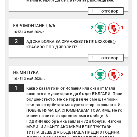
мачове. ИЕФА да се съзира за разследване.
!
отговор
ЕВРОМОНТАНЕЦ 6/6
2
1
16:55 | 3 май 2026 г.
2
АДСКА БОЛКА ЗА ОРАНЖЕВИТЕ ПЛЪХХХОВЕ:))
КРАСИВО Е ПО ДЯВОЛИТЕ!
!
отговор
НЕ МИ ПУКА
0
2
16:45 | 3 май 2026 г.
1
Какво казал този от Испания или онзи от Мали
важното е мускетарите да бъдат БЪЛГАРИ. Поне
болшенството. Не се гордея че сме шампиони
със танас орбитата мажуретка-тар на заплата. И
ПОВЕЧЕ НЯМА ДА СПОМЕНАВАМ ТОВА ИМЕ. Не го
мразя но не го и харесвам ама въобще. 6
ГОДИНИ яко бръмка заплати 72 и бонуси. Изгони
МЪРИ. И ЗНАЙТЕ АКО МЪРИ БЕШЕ ТУК ТАЗИ
ТИТЛА ЩЕШЕ ДА БЪДЕ НАША ПРЕДИ 3 ГОДИНИ.