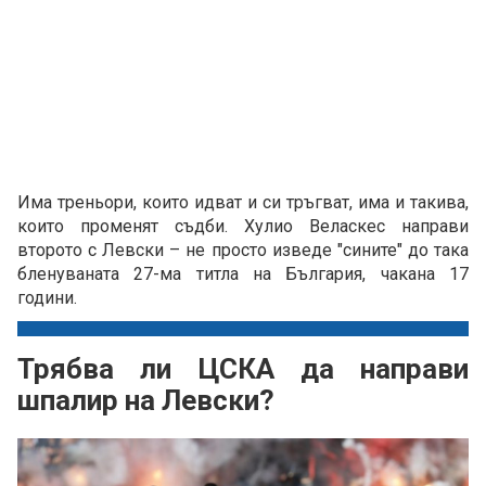
Има треньори, които идват и си тръгват, има и такива,
които променят съдби. Хулио Веласкес направи
второто с Левски – не просто изведе "сините" до така
бленуваната 27-ма титла на България, чакана 17
години.
Трябва ли ЦСКА да направи
шпалир на Левски?