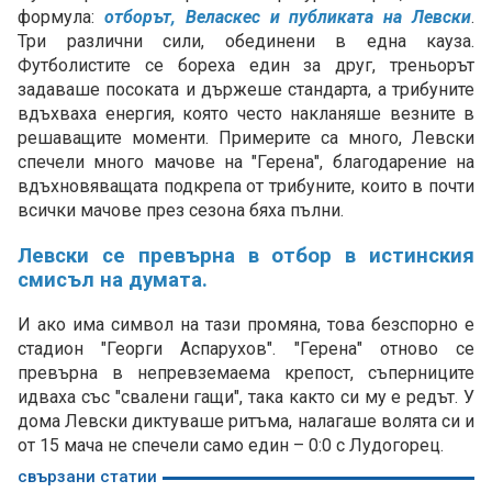
формула:
отборът, Веласкес и публиката на Левски
.
Три различни сили, обединени в една кауза.
Футболистите се бореха един за друг, треньорът
задаваше посоката и държеше стандарта, а трибуните
вдъхваха енергия, която често накланяше везните в
решаващите моменти. Примерите са много, Левски
спечели много мачове на "Герена", благодарение на
вдъхновяващата подкрепа от трибуните, които в почти
всички мачове през сезона бяха пълни.
Левски се превърна в отбор в истинския
смисъл на думата.
И ако има символ на тази промяна, това безспорно е
стадион "Георги Аспарухов". "Герена" отново се
превърна в непревземаема крепост, съперниците
идваха със "свалени гащи", така както си му е редът. У
дома Левски диктуваше ритъма, налагаше волята си и
от 15 мача не спечели само един – 0:0 с Лудогорец.
свързани статии