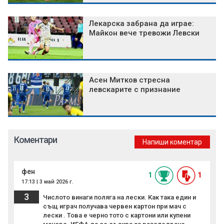
Лекарска забрана да играе:
Майкон вече тревожи Левски
Асен Митков стресна
левскарите с признание
Коментари
Напиши коментар
фен
1
1
17:13 | 3 май 2026 г.
3
Числото винаги поляга на лески. Как така един и
същ играч получава червен картон при мач с
лески . Това е черно тото с картони или купени