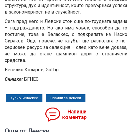
структура, дух и идентичност, които превърнаха успеха
в закономерност, не в случайност.
Сега пред него и Левски стои още по-трудната задача
– надграждането. Но ако има човек, способен да го
постигне, това е Веласкес, с подкрепата на Наско
Сираков. Още повече, че клубът ще разполага с по-
сериозен ресурс за селекция – след като вече доказа,
че може да стане шампион дори с ограничени
средства.
Веселин Коларов, Gol.bg
Снимка:
БГНЕС
Хулио Веласкес
Новини за Левски
Напиши
коментар
Още от Левски