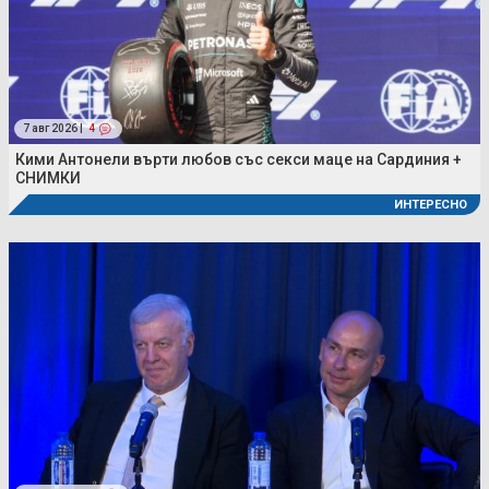
7 авг 2026 |
4
Кими Антонели върти любов със секси маце на Сардиния +
СНИМКИ
ИНТЕРЕСНО