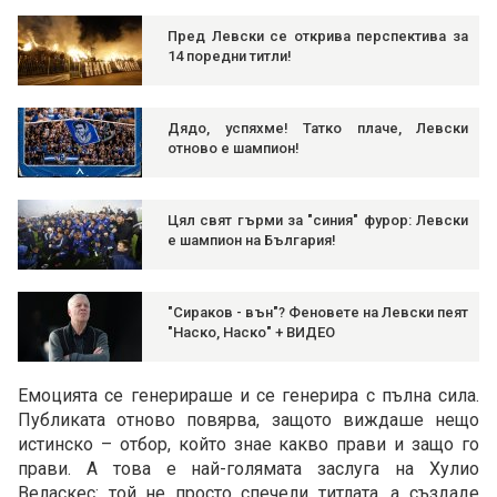
Пред Левски се открива перспектива за
14 поредни титли!
Дядо, успяхме! Татко плаче, Левски
отново е шампион!
Цял свят гърми за "синия" фурор: Левски
е шампион на България!
"Сираков - вън"? Феновете на Левски пеят
"Наско, Наско" + ВИДЕО
Емоцията се генерираше и се генерира с пълна сила.
Публиката отново повярва, защото виждаше нещо
истинско – отбор, който знае какво прави и защо го
прави. А това е най-голямата заслуга на Хулио
Веласкес: той не просто спечели титлата, а създаде