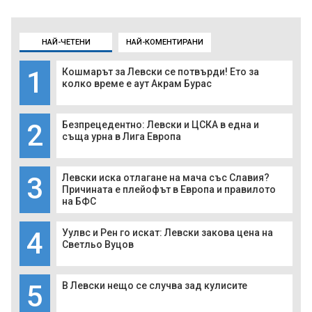
НАЙ-ЧЕТЕНИ
НАЙ-КОМЕНТИРАНИ
1
Кошмарът за Левски се потвърди! Ето за
колко време е аут Акрам Бурас
2
Безпрецедентно: Левски и ЦСКА в една и
съща урна в Лига Европа
3
Левски иска отлагане на мача със Славия?
Причината е плейофът в Европа и правилото
на БФС
4
Уулвс и Рен го искат: Левски закова цена на
Светльо Вуцов
5
В Левски нещо се случва зад кулисите