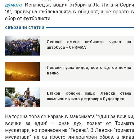
думата
. Испанецът, водил отбори в Ла Лига и Серия
"А", превърна съблекалнята в общност, а не просто в
сбор от футболисти.
свързани статии
Левски смени ш*биното число на
автобуса + СНИМКА
Левски пусна видео, което ще се помни
вечно
Батков обясни защо Левски стана
шампион и какво детронира Лудогорец
На терена това се изрази в максимата "един за всички,
всички за един" – онзи дух, познат от Тримата
мускетари, но пренесен на "Герена". В Левски "тримата
мускетари" не са просто литературен образ, а жива