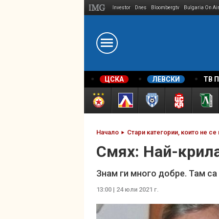
Investor
Dnes
Bloombergtv
Bulgaria On Ai
Megavselena.bg
ЦСКА
ЛЕВСКИ
ТВ 
Начало
Стари категории, които не се
Смях: Най-крил
Знам ги много добре. Там с
13:00 | 24 юли 2021 г.