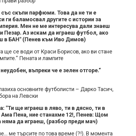
а прави разбор
 със скъпи парфюми. Това да не ти е
си ги баламосвал другите с истории за
империя. Мен не ме интересува дали знаеш
ли Пезар. Аз искам да играеш футбол, ако
иш в БАН" (Пенев към Иво Димов)
а ще се води от Краси Борисов, ако ви стане
мпите.“ Пената и лампите
неудобен, въпреки че е зелен отгоре.“
апазиха основните футболисти – Дарко Тасич,
бора на Левски
 "Ти ще играеш в ляво, ти в дясно, ти в
Ама Пена, ние станахме 12!,
Пенев: Щом
а няма да играеш,
(разбор преди мач)
е... ме търсите по това време (?!). В момента