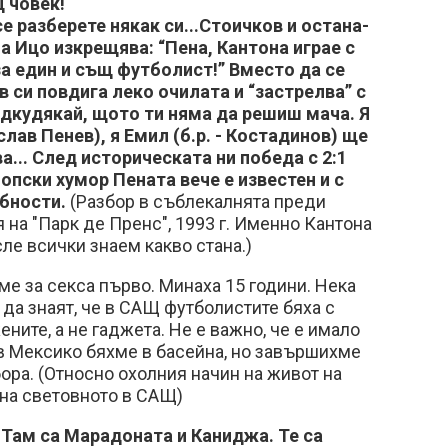
щ човек!
 разберете някак си...Сто­ич­ков и оста­на­
а Ицо из­к­ре­щя­ва: “Пе­на, Кан­то­на иг­рае с
 за един и същ фут­бо­лист!” Вместо да се
си пов­ди­­га ле­ко очи­ла­та и “за­ст­рел­­ва” с
­ку­дя­кай, що­то ти ня­ма да ре­шиш ма­ча. Я
слав Пе­нев), я Емил (б.р. - Коста­ди­нов) ще
ва... След исто­ри­ческа­та ни по­бе­да с 2:1
шопски ху­мор Пе­на­та ве­че е из­вестен и с
об­ности.
(Разбор в съблекалнята преди
 на "Парк де Пренс", 1993 г. Именно Кантона
сле всички знаем какво стана.)
ме за секса първо. Минаха 15 години. Нека
а знаят, че в САЩ футболистите бяха с
ените, а не гаджета. Не е важно, че е имало
. в Мексико бяхме в басейна, но завършихме
бора. (Относно охолния начин на живот на
 на световното в САЩ)
 Там са Марадоната и Каниджа. Те са