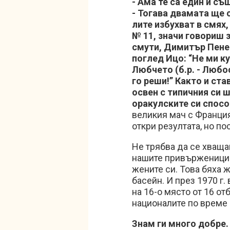
- Ама те са един и съ
- Тогава двамата ще се
ли­те из­бух­ват в смях, 
№ 11, зна­чи го­во­риш
сму­ти, Ди­ми­тър Пе­нев 
пог­лед Ицо: “Не ми куд
Люб­че­то (б.р. - Лю­бо
го ре­ши!” Как­то и ста­
ос­вен с ти­пич­ния си 
ора­кул­ски­те си спо­с
великия мач с Франция
откри резултата, но по
Не трябва да се хваща
нашите привърженици д
жените си. Това бяха ж
басейн. И през 1970 г
на 16-о място от 16 от
националите по време
Знам ги много добре.