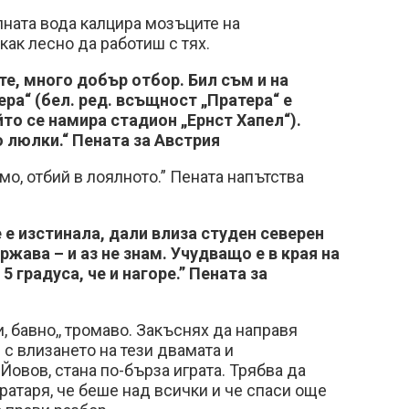
ната вода калцира мозъците на
как лесно да работиш с тях.
е, много добър отбор. Бил съм и на
ера“ (бел. ред. всъщност „Пратера“ е
йто се намира стадион „Ернст Хапел“).
 люлки.“ Пената за Австрия
мо, отбий в лоялното.” Пената напътства
 е изстинала, дали влиза студен северен
жава – и аз не знам. Учудващо е в края на
5 градуса, че и нагоре.” Пената за
и, бавно,, тромаво. Закъснях да направя
 с влизането на тези двамата и
Йовов, стана по-бърза играта. Трябва да
атаря, че беше над всички и че спаси още