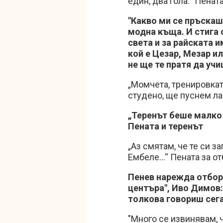
един, два гола.“ Пенат
"Какво ми се пръскаш
модна къща. И стига 
света и за райската 
кой е Цезар, Мезар и
не ще те пратя да уч
„Момчета, тренировкат
студено, ще пуснем ла
„Теренът беше малко 
Пената и теренът
„Аз смятам, че те си з
Ембеле…“ Пената за от
Пенев нарежда отбора:
центъра",
Иво Димов: 
толкова говориш сег
"Много се извинявам, ч