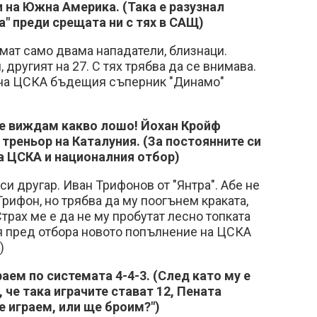
 на Южна Америка. (Така е разузнал
" преди срещата ни с тях в САЩ)
мат само двама нападатели, близнаци.
, другият на 27. С тях трябва да се внимава.
 на ЦСКА бъдещия съперник "Динамо"
Не виждам какво лошо! Йохан Кройф
 треньор на Каталуния. (За постоянните си
а ЦСКА и националния отбор)
си другар. Иван Трифонов от "Янтра". Абе не
Трифон, но трябва да му поогънем краката,
трах ме е да не му пробутат лесно топката
я пред отбора новото попълнение на ЦСКА
)
аем по системата 4-4-3. (След като му е
 че така играчите стават 12, Пената
е играем, или ще броим?")