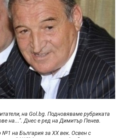
итатели, на Gol.bg. Подновяваме рубриката
ве на...". Днес е ред на Димитър Пенев.
 №1 на България за ХХ век. Освен с