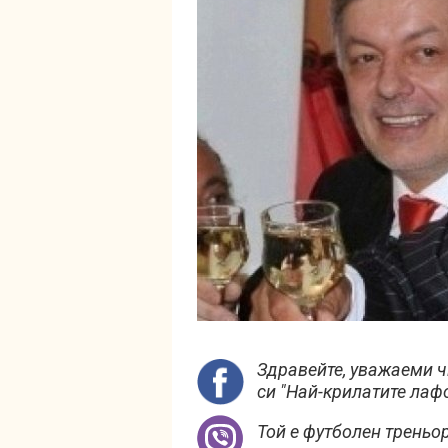
Здравейте, уважаеми ч
си "Най-крилатите лафо
Той е футболен треньор