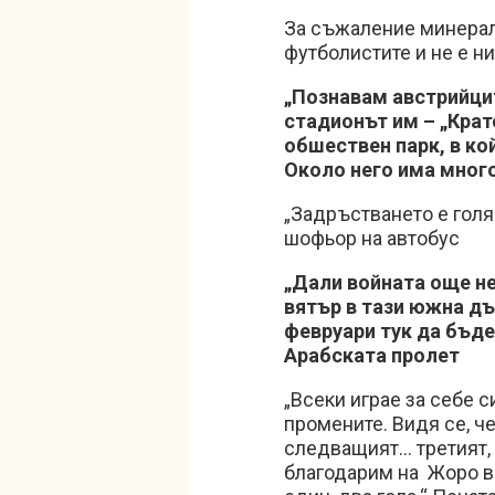
За съжаление минерал
футболистите и не е ни
„Познавам австрийцит
стадионът им – „Крат
обшествен парк, в ко
Около него има много
„Задръстването е голя
шофьор на автобус
„Дали войната още не
вятър в тази южна дър
февруари тук да бъде 
Арабската пролет
„Всеки играе за себе с
промените. Видя се, че
следващият… третият, 
благодарим нa Жоро вр