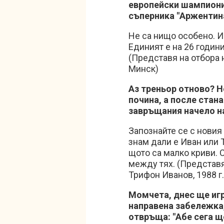
европейски шампиони
съперника "Аржентина
Не са нищо особено. И
Единият е на 26 години
(Представя на отбора
Минск)
Аз треньор отново? 
почина, а после стана
завръщания начело н
Запознайте се с новия 
знам дали е Иван или 
щото са малко криви. С
между тях. (Представ
Трифон Иванов, 1988 г.
Момчета, днес ще игр
направена забележка,
отвръща: "Абе сега щ