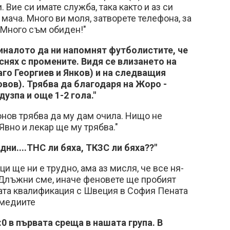
 Вие си имате служба, така както и аз си
мача. Много ви моля, затворете телефона, за
! Много съм обиден!"
миналото да ни напомнят футболистите, че
снях с промените. Видя се влизането на
аго Георгиев и Янков) и на следващия
овов). Трябва да благодаря на Жоро -
дузпа и още 1-2 гола."
онов трябва да му дам очила. Нищо не
Явно и лекар ще му трябва."
ни....ТНС ли бяха, ТКЗС ли бяха??"
­ци ще ни е труд­но, ама аз мисля, че все ня­
Длъж­ни сме, ина­че фе­но­ве­те ще про­би­ят
а­та ква­ли­фи­ка­ция с Шве­ция в Со­фия Пе­на­та
ме­ди­и­те
:0 в първата среща в нашата група. В