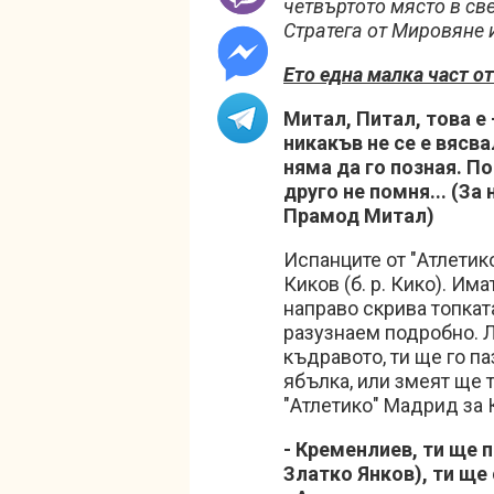
четвъртото място в св
Стратега от Мировяне 
Ето една малка част от
Митал, Питал, това е 
никакъв не се е вясвал
няма да го позная. П
друго не помня... (За
Прамод Митал)
Испанците от "Атлетик
Киков (б. р. Кико). Има
направо скрива топката
разузнаем подробно. Л
къдравото, ти ще го па
ябълка, или змеят ще 
"Атлетико" Мадрид за К
- Кременлиев, ти ще 
Златко Янков), ти ще 