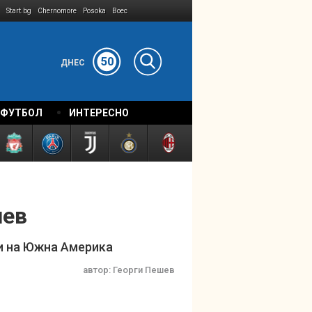
Start.bg
Chernomore
Posoka
Boec
50
ДНЕС
 ФУТБОЛ
ИНТЕРЕСНО
нев
ни на Южна Америка
автор:
Георги Пешев