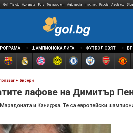
r
Gol
Tialoto
Az-jenata
Puls
Teenproblem
Automedia
Imoti.net
Rabota
Az-deteto
Blog
ПРОГРАМА
ШАМПИОНСКА ЛИГА
ФУТБОЛ СВЯТ
БГ
 ползват
Бисери
атите лафове на Димитър Пе
а Марадоната и Каниджа. Те са европейски шампио