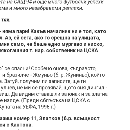
ета на САЩ'94 и още много футболни успехи
има и много незабравими реплики.
 тях.
- няма пари! Какъв началник ни е тоя, като
. Аз, ей сега, ако го срещна на улицата,
омня само, че беше едно мургаво и ниско,
 някогашния т. нар. собственик на ЦСКА
о" се опасни! Особено онова, къдравото,
т и бразилче - Жмуньо (б. р. Жуниньо), който
. Затуй, получим ли записите, ще ги
улчев, не ми се прозявай, щото оня дингил -
зиш. Да видим ставаш ли за юнак и за златна
те изяде. (Преди сблъсъка на ЦСКА с
упата на УЕФА, 1998 г.)
пазиш номер 11, Златков (б.р. всъщност
си с Кантона.