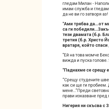
гледам Милан - Наполи.
имам служба и гледам 
да не ви го затворя аз
"Ами трябва да...от 
са ги победили...Закъ
тези двамата (б.р. Бл
третия (б.р. Христо Й
вратаря, който спаси 
"Ей на това момче Бек
вижда и пуска голове. 
"Паднахме се срещу ед
“Сре­щу сту­де­ни­те шве
как си ще ги про­би­ем. 
ме­не...”Пре­ди све­тов­н
пра­ви из­каз­ва­не пред 
Нигерия ни скъсва с 3