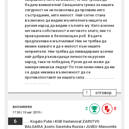
бъдем внимателни! Свещената грижа за нашата
сигурност не ни позволява да проявим нито
състрадание, нито милост. Най-сетне стана
възможно да видим мъчителната нищета на
руския народ да видим сълзите му. Като взехме
неговата собственост и неговото злато, ние го
превърнахме в безпомощен роб. Бъдете
предпазливи и мълчаливи! Ние не трябва да
имаме каквато и да е милост към нашите
неприятели. Ние трябва да ликвидираме всички
най-добри ръководещи личности на руския
народ, така че победена, Русия да не може да
намери никакъв лидер! По този начин няма да им
се даде никаква възможност да се
противопоставят на нашата сила ... ... ... ... ... ... ...
... ... ... ... ... ...
!
отговор
анонимен
2
0
17:50 | 10 авг 2019 г.
6
.... Kogato Putin i KGB Vastanovat ZARSTVO
BALGARIA ,koeto Suvetska Russia i JUdEU-Massonite