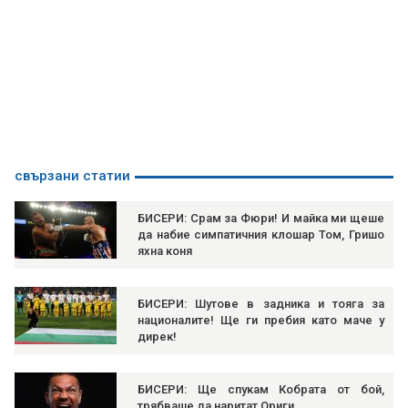
свързани статии
БИСЕРИ: Срам за Фюри! И майка ми щеше
да набие симпатичния клошар Том, Гришо
яхна коня
БИСЕРИ: Шутове в задника и тояга за
националите! Ще ги пребия като маче у
дирек!
БИСЕРИ: Ще спукам Кобрата от бой,
трябваше да наритат Ориги