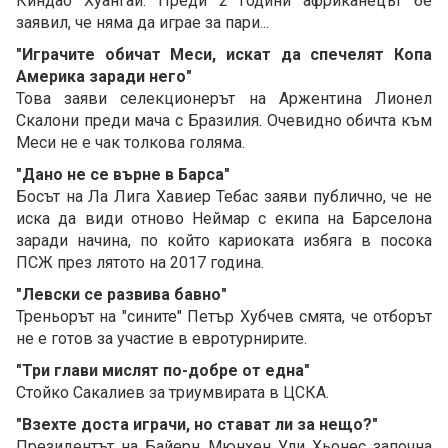
Киндао Хуангай. Преди 2 години африканецът бе
заявил, че няма да играе за пари...
"Играчите обичат Меси, искат да спечелят Копа
Америка заради него"
Това заяви селекционерът на Аржентина Лионел
Скалони преди мача с Бразилия. Очевидно обичта към
Меси не е чак толкова голяма.
"Дано не се върне в Барса"
Босът на Ла Лига Хавиер Тебас заяви публично, че не
иска да види отново Неймар с екипа на Барселона
заради начина, по който кариоката избяга в посока
ПСЖ през лятото на 2017 година.
"Левски се развива бавно"
Треньорът на "сините" Петър Хубчев смята, че отборът
не е готов за участие в евротурнирите.
"Три глави мислят по-добре от една"
Стойко Сакалиев за триумвирата в ЦСКА.
"Взехте доста играчи, но стават ли за нещо?"
Президентът на Байерн Мюнхен Ули Хьонес започна