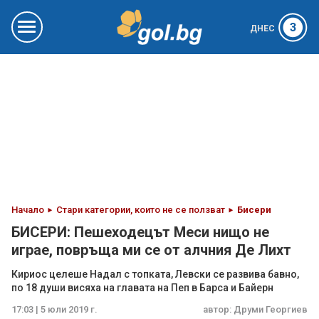
3
ДНЕС
Начало
Стари категории, които не се ползват
Бисери
БИСЕРИ: Пешеходецът Меси нищо не
играе, повръща ми се от алчния Де Лихт
Кириос целеше Надал с топката, Левски се развива бавно,
по 18 души висяха на главата на Пеп в Барса и Байерн
17:03 | 5 юли 2019 г.
автор:
Друми Георгиев