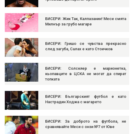
БИСЕРИ: Жик Так, Калпазанин! Меси смята
Милнър за грубо магаре
БИСЕРИ: Гришо се чувства прекрасно
след загуба, Салах е като Стоичков
БИСЕРИ: Солскяер е марионетка,
кьопавците в ЦСКА не могат да спират
топката
БИСЕРИ: Българският футбол е като
Настрадин Ходжа с магарето
БИСЕРИ: За доброто на футбола, не
сравнявайте Меси с онзи №7 от Юве