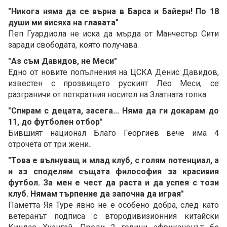
"Никога няма да се върна в Барса и Байерн! По 18
души ми висяха на главата"
Пеп Гуардиола не иска да мърда от Манчестър Сити
заради свободата, която получава.
"Аз съм Давидов, не Меси"
Едно от новите попълнения на ЦСКА Денис Давидов,
известен с прозвището руският Лео Меси, се
разграничи от петкратния носител на Златната топка.
"Спирам с децата, засега... Няма да ги докарам до
11, до футболен отбор"
Бившият национал Благо Георгиев вече има 4
отрочета от три жени..
"Това е вълнуващ и млад клуб, с голям потенциал, а
и аз споделям същата философия за красивия
футбол. За мен е чест да раста и да успея с този
клуб. Нямам търпение да започна да играя"
Паметта Яя Туре явно не е особено добра, след като
ветеранът подписа с втородивизионния китайски