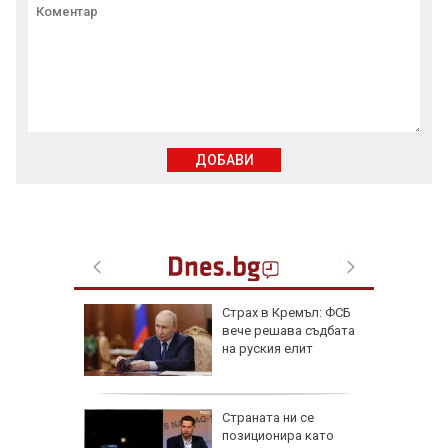
ДОБАВИ
от за 3
Страх в Кремъл: ФСБ
е на
вече решава съдбата
вижение
на руския елит
 август
а най-
Страната ни се
ник на
позиционира като