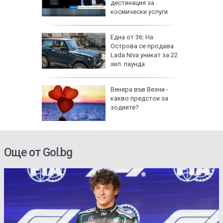
дестинация за
космически услуги
на
Една от 36: На
нал в
Острова се продава
Lada Niva уникат за 22
хил. паунда
рола по
Венера във Везни -
какво предстои за
а арести
зодиите?
Още от Gol.bg