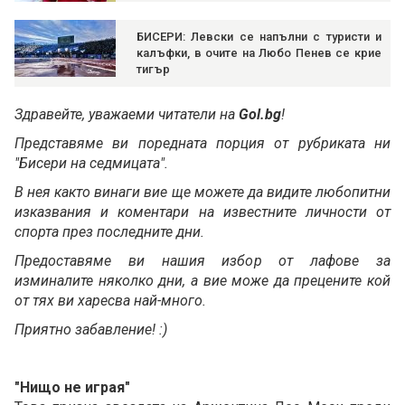
БИСЕРИ: Левски се напълни с туристи и
калъфки, в очите на Любо Пенев се крие
тигър
Здравейте, уважаеми читатели на
Gol.bg
!
Представяме ви поредната порция от рубриката ни
"Бисери на седмицата".
В нея както винаги вие ще можете да видите любопитни
изказвания и коментари на известните личности от
спорта през последните дни.
Предоставяме ви нашия избор от лафове за
изминалите няколко дни, а вие може да прецените кой
от тях ви харесва най-много.
Приятно забавление! :)
"Нищо не играя"