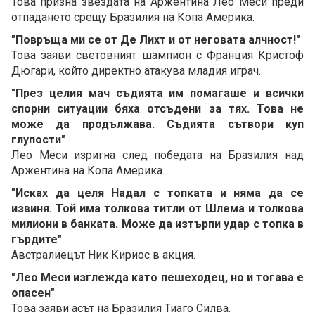
Това призна звездата на Аржентина Лео Меси преди
отпадането срещу Бразилия на Копа Америка.
"Повръща ми се от Де Лихт и от неговата алчност!"
Това заяви световният шампион с Франция Кристоф
Дюгари, който директно атакува младия играч.
"През целия мач съдията им помагаше и всички
спорни ситуации бяха отсъдени за тях. Това не
може да продължава. Съдията сътвори куп
глупости"
Лео Меси изригна след победата на Бразилия над
Аржентина на Копа Америка.
"Исках да целя Надал с топката и няма да се
извиня. Той има толкова титли от Шлема и толкова
милиони в банката. Може да изтърпи удар с топка в
гърдите"
Австралиецът Ник Кириос в акция.
"Лео Меси изглежда като пешеходец, но и тогава е
опасен"
Това заяви асът на Бразилия Тиаго Силва.