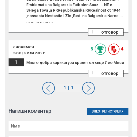
Emblemata na Balgarskia Futbolen Sauz ... NE e
SHega Tova ,a RRRepublikanska RRRealnost ot 1944
,nossesta Nestastie i Zlo ,Bedi na Balgarskia Narod ...
... ... ... ... ... ...
!
отговор
анонимен
5
4
23:03 | 5 юли 2019 г.
1
Много добра карикатура кралят слънце Лео Меси
!
отговор
Напиши коментар
ВЛЕЗ
|
РЕГИСТРАЦИЯ