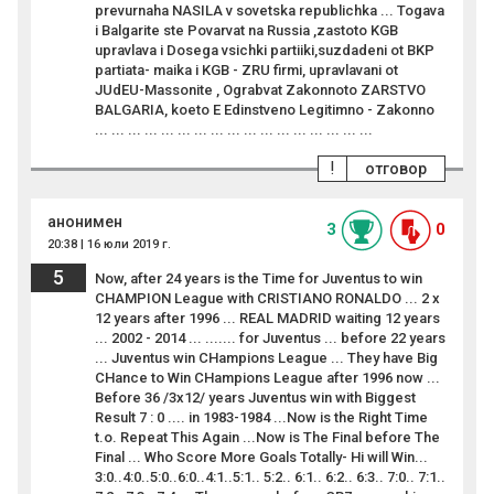
prevurnaha NASILA v sovetska republichka ... Togava
i Balgarite ste Povarvat na Russia ,zastoto KGB
upravlava i Dosega vsichki partiiki,suzdadeni ot BKP
partiata- maika i KGB - ZRU firmi, upravlavani ot
JUdEU-Massonite , Ograbvat Zakonnoto ZARSTVO
BALGARIA, koeto E Edinstveno Legitimno - Zakonno
... ... ... ... ... ... ... ... ... ... ... ... ... ... ... ... ...
!
отговор
анонимен
3
0
20:38 | 16 юли 2019 г.
5
Now, after 24 years is the Time for Juventus to win
CHAMPION League with CRISTIANO RONALDO ... 2 x
12 years after 1996 ... REAL MADRID waiting 12 years
... 2002 - 2014 ... ....... for Juventus ... before 22 years
... Juventus win CHampions League ... They have Big
CHance to Win CHampions League after 1996 now ...
Before 36 /3x12/ years Juventus win with Biggest
Result 7 : 0 .... in 1983-1984 ...Now is the Right Time
t.o. Repeat This Again ...Now is The Final before The
Final ... Who Score More Goals Totally- Hi will Win...
3:0..4:0..5:0..6:0..4:1..5:1.. 5:2.. 6:1.. 6:2.. 6:3.. 7:0.. 7:1..