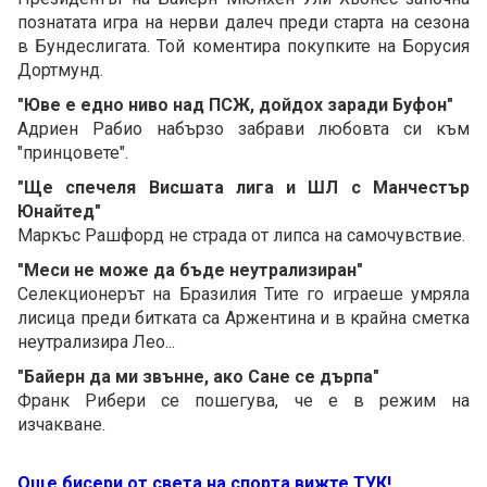
познатата игра на нерви далеч преди старта на сезона
в Бундеслигата. Той коментира покупките на Борусия
Дортмунд.
"Юве е едно ниво над ПСЖ, дойдох заради Буфон"
Адриен Рабио набързо забрави любовта си към
"принцовете".
"Ще спечеля Висшата лига и ШЛ с Манчестър
Юнайтед"
Маркъс Рашфорд не страда от липса на самочувствие.
"Меси не може да бъде неутрализиран"
Селекционерът на Бразилия Тите го играеше умряла
лисица преди битката са Аржентина и в крайна сметка
неутрализира Лео...
"Байерн да ми звънне, ако Сане се дърпа"
Франк Рибери се пошегува, че е в режим на
изчакване.
Още бисери от света на спорта вижте ТУК!