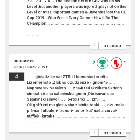
7:2.. 7:3.. 7:4 ... The season before CR7 was on his
Level ,but another players was injured ,play not on this
Level or miss important games & Juventus lost the CL
Cup 2019...Who Win in Every Game - Hi will Be The
CHampion... ...... ......... ........ ........ ....... ........ ........
.......... ............. ............. ......... ........ ................
...........
!
отговор
анонимен
2
1
20:16 | 16 юли 2019 г.
4
...... gioladziite sa IZTRILI komentari sre6tu
Lizemernoto ,Zlobno dzudzenze - gnom4e .....
Napraveni v Na4aloto .... zna4i redakziikata Skri6no
simpatizira na sataninskia gnom ,Obrisuvan sus
Sataninski simvoli... .. petola4ki .... zmii ....
Oli.goffreni mu glasuvaha zlatnite topki. .... dzurnalia i
pi6man futbaleri- trenori- tenori kat' na6ia zurvul-
tiufflek- kirtaka ....... ......... .......... ........... ................
.........................
!
отговор