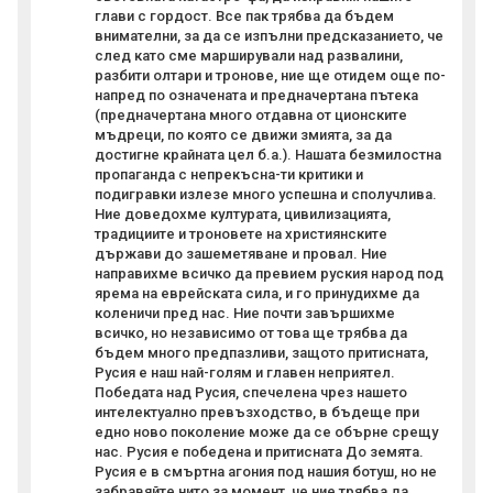
глави с гордост. Все пак трябва да бъдем
внимателни, за да се изпълни предсказанието, че
след като сме марширували над развалини,
разбити олтари и тронове, ние ще отидем още по-
напред по означената и предначертана пътека
(предначертана много отдавна от ционските
мъдреци, по която се движи змията, за да
достигне крайната цел б.а.). Нашата безмилостна
пропаганда с непрекъсна-ти критики и
подигравки излезе много успешна и сполучлива.
Ние доведохме културата, цивилизацията,
традициите и троновете на християнските
държави до зашеметяване и провал. Ние
направихме всичко да превием руския народ под
ярема на еврейската сила, и го принудихме да
коленичи пред нас. Ние почти завършихме
всичко, но независимо от това ще трябва да
бъдем много предпазливи, защото притисната,
Русия е наш най-голям и главен неприятел.
Победата над Русия, спечелена чрез нашето
интелектуално превъзходство, в бъдеще при
едно ново поколение може да се обърне срещу
нас. Русия е победена и притисната До земята.
Русия е в смъртна агония под нашия ботуш, но не
забравяйте нито за момент, че ние трябва да