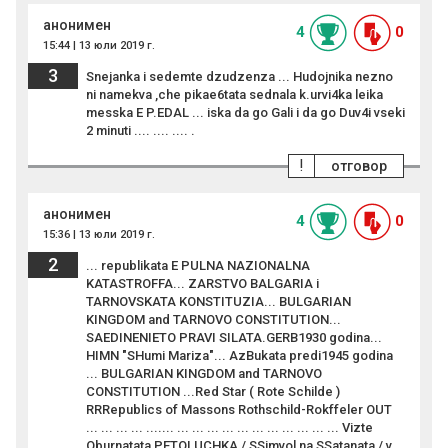
анонимен
4
0
15:44 | 13 юли 2019 г.
3
Snejanka i sedemte dzudzenza ... Hudojnika nezno
ni namekva ,che pikae6tata sednala k.urvi4ka leika
messka E P.EDAL ... iska da go Gali i da go Duv4i vseki
2 minuti .... .... .... .
!
отговор
анонимен
4
0
15:36 | 13 юли 2019 г.
2
... republikata E PULNA NAZIONALNA
KATASTROFFA... ZARSTVO BALGARIA i
TARNOVSKATA KONSTITUZIA... BULGARIAN
KINGDOM and TARNOVO CONSTITUTION...
SAEDINENIETO PRAVI SILATA.GERB1930 godina...
HIMN "SHumi Mariza"... AzBukata predi1945 godina
... BULGARIAN KINGDOM and TARNOVO
CONSTITUTION ...Red Star ( Rote Schilde )
RRRepublics of Massons Rothschild-Rokffeler OUT
... ... ... ... ....... ... ... ... ... ... ... ... ... ... ... ... Vizte
Oburnatata PETOLUCHKA / SSimvol na SSatanata / v