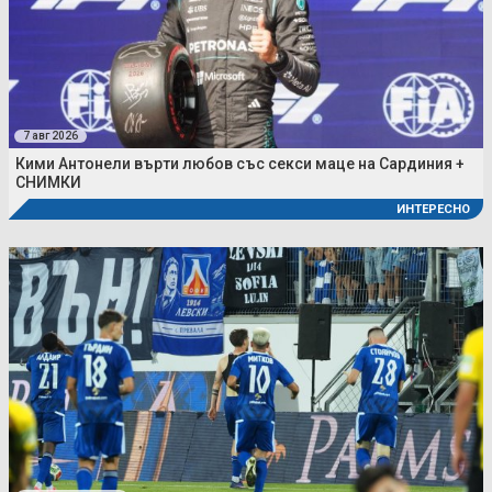
7 авг 2026
Кими Антонели върти любов със секси маце на Сардиния +
СНИМКИ
ИНТЕРЕСНО