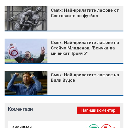
Смях: Най-крилатите лафове от
Световните по футбол
Смях: Най-крилатите лафове на
Стойчо Младенов. "Всички да
ми викат Тройчо"
Смях: Най-крилатите лафове на
Вили Вуцов
Коментари
Напиши коментар
анонимен