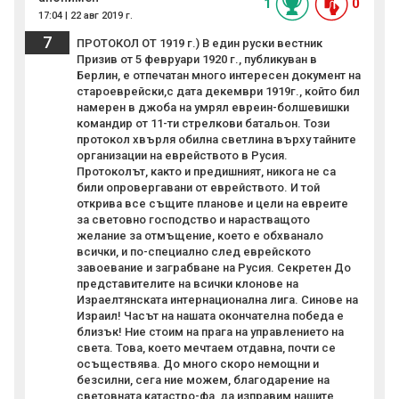
1
0
17:04 | 22 авг 2019 г.
7
ПРОТОКОЛ ОТ 1919 г.) В един руски вестник
Призив от 5 февруари 1920 г., публикуван в
Берлин, е отпечатан много интересен документ на
староеврейски,с дата декември 1919г., който бил
намерен в джоба на умрял евреин-болшевишки
командир от 11-ти стрелкови батальон. Този
протокол хвърля обилна светлина върху тайните
организации на еврейството в Русия.
Протоколът, както и предишният, никога не са
били опровергавани от еврейството. И той
открива все същите планове и цели на евреите
за световно господство и нарастващото
желание за отмъщение, което е обхванало
всички, и по-специално след еврейското
завоевание и заграбване на Русия. Секретен До
представителите на всички клонове на
Израелтянската интернационална лига. Синове на
Израил! Часът на нашата окончателна победа е
близък! Ние стоим на прага на управлението на
света. Това, което мечтаем отдавна, почти се
осъществява. До много скоро немощни и
безсилни, сега ние можем, благодарение на
световната катастро-фа, да изправим нашите