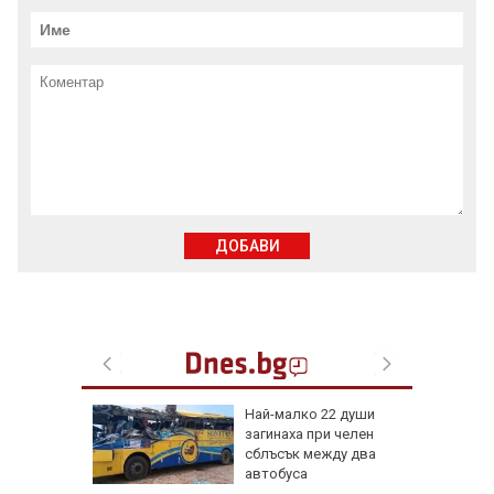
ДОБАВИ
гария
Най-малко 22 души
загинаха при челен
дрон
сблъсък между два
автобуса