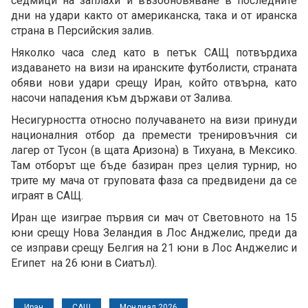
седмици на заплахи и възобновяване в последните
дни на удари както от американска, така и от иранска
страна в Персийския залив.
Няколко часа след като в петък САЩ потвърдиха
издаването на визи на иранските футболисти, страната
обяви нови удари срещу Иран, който отвърна, като
насочи нападения към държави от Залива.
Несигурността относно получаването на визи принуди
националния отбор да премести тренировъчния си
лагер от Тусон (в щата Аризона) в Тихуана, в Мексико.
Там отборът ще бъде базиран през целия турнир, но
трите му мача от груповата фаза са предвидени да се
играят в САЩ.
Иран ще изиграе първия си мач от Световното на 15
юни срещу Нова Зеландия в Лос Анджелис, преди да
се изправи срещу Белгия на 21 юни в Лос Анджелис и
Египет на 26 юни в Сиатъл).
Иран
САЩ
Мондиал 2026