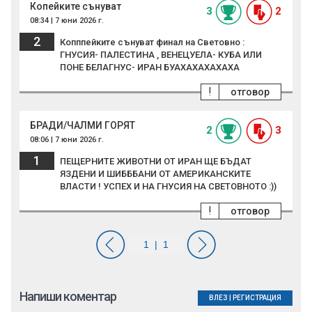
Копейките сънуват
3
2
08:34 | 7 юни 2026 г.
2
Копппейките сънуват финал на Световно :
ГНУСИЯ- ПАЛЕСТИНА , ВЕНЕЦУЕЛА- КУБА ИЛИ
ПОНЕ БЕЛАГНУС- ИРАН БУАХАХАХАХАХА
!
отговор
БРАДИ/ЧАЛМИ ГОРЯТ
2
3
08:06 | 7 юни 2026 г.
1
ПЕЩЕРНИТЕ ЖИВОТНИ ОТ ИРАН ЩЕ БЪДАТ
ЯЗДЕНИ И ШИБББАНИ ОТ АМЕРИКАНСКИТЕ
ВЛАСТИ ! УСПЕХ И НА ГНУСИЯ НА СВЕТОВНОТО :))
!
отговор
Напиши коментар
ВЛЕЗ
|
РЕГИСТРАЦИЯ