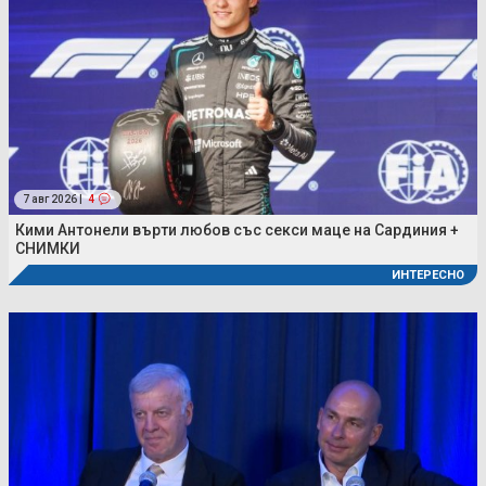
7 авг 2026 |
4
Кими Антонели върти любов със секси маце на Сардиния +
СНИМКИ
ИНТЕРЕСНО