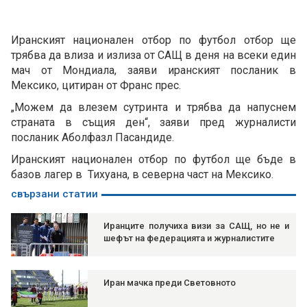
Иранският национален отбор по футбол отбор ще
трябва да влиза и излиза от САЩ в деня на всеки един
мач от Мондиала, заяви иранският посланик в
Мексико, цитиран от Франс прес.
„Можем да влезем сутринта и трябва да напуснем
страната в същия ден“, заяви пред журналисти
посланик Аболфазл Пасандиде.
Иранският национален отбор по футбол ще бъде в
базов лагер в Тихуана, в северна част на Мексико.
свързани статии
Иранците получиха визи за САЩ, но не и
шефът на федерацията и журналистите
Иран мачка преди Световното