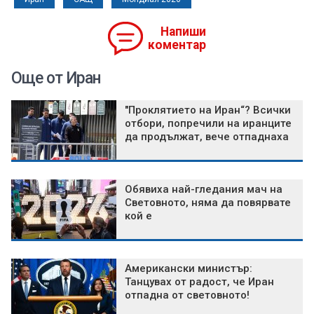
Напиши
коментар
Още от Иран
"Проклятието на Иран“? Всички
отбори, попречили на иранците
да продължат, вече отпаднаха
Обявиха най-гледания мач на
Световното, няма да повярвате
кой е
Американски министър:
Танцувах от радост, че Иран
отпадна от световното!