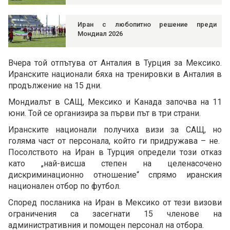
Иран с любопитно решение преди
Мондиал 2026
Вчера той отпътува от Анталия в Турция за Мексико.
Иранските национали бяха на тренировки в Анталия в
продължение на 15 дни.
Мондиалът в САЩ, Мексико и Канада започва на 11
юни. Той се организира за първи път в три страни.
Иранските национали получиха визи за САЩ, но
голяма част от персонала, който ги придружава – не.
Посолството на Иран в Турция определи този отказ
като „най-висша степен на целенасочено
дискриминационно отношение“ спрямо иранския
национален отбор по футбол.
Според посланика на Иран в Мексико от тези визови
ограничения са засегнати 15 членове на
административния и помощен персонал на отбора.