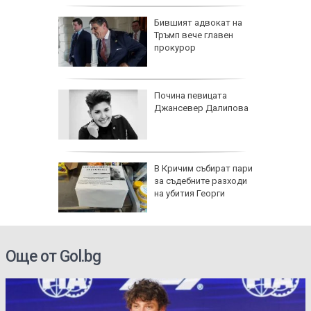
 нови
Бившият адвокат на
Тръмп вече главен
а
прокурор
ток
-ма
Почина певицата
Джансевер Далипова
между
в Нигер
се полз
ляза 81
В Кричим събират пари
омната
за съдебните разходи
ка
на убития Георги
Още от Gol.bg