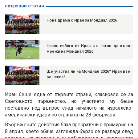
свързани статии
Нова драма с Иран за Мондиал 2026
Назон избяга от Иран и е готов да къса
мрежи на Мондиал 2026
Ще участва ли на Мондиал 2026? Иран взе
решение!
Иран беше една от първите страни, класирали се за
Световното първенство, но участието му беше
поставено под въпрос след началото на израелско-
американски удари по страната на 28 февруари.
Въоръжените действия бяха прекратени с примирие на
8 април, което обаче изглежда бързо се разпада след