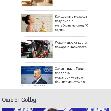
равим,
Как храната може да
ичната
подпомогне
жбина
метаболизма след 40
години
артофи
Локализираха двата
кашкавал
пожара в Хасковско
: Как да
Хакан Фидан: Турция
пасните
предложи
мораториум върху
бойните действия в
Украйна (ВИДЕО)
Още от Gol.bg