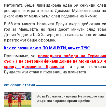
Интригата беше ликвидирана едва 69 секунди след
рестарта на играта, когато Джамал Мусиала вкара по
диагонала от малък ъгъл след подаване на Кимих.
В 68-ата минута Натаниел Браун вкара дебютния си
гол за Маншафта, но през десет минути след това
Денис Ундав и Кай Хаверц също наказаха противника
и разгромът беше оформен.
Как се разви мачът ПО МИНУТИ, вижте ТУК!
Припомняме, че
последната победа на Германия
със 7:1 на световни финали дойде на Мондиал 2014
срещу домакина Бразилия
, а дни по-късно
Бундестимът стана и първенец на планетата...
свързани статии
Ас на Германия си призна: Не знаех, че има
държава Кюрасао преди жребия