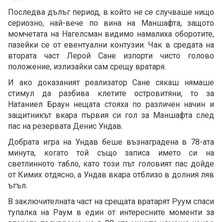
Последва дълъг период, в който не се случваше нищо
сериозно, най-вече по вина на Маншафта, защото
момчетата на Нагелсман видимо намалиха оборотите,
пазейки се от евентуални контузии. Чак в средата на
втората част Лерой Сане изпорти чисто голово
положение, излизайки сам срещу вратаря.
И ако доказаният реализатор Сане сякаш нямаше
стимул да разбива клетите островитяни, то за
Натаниел Браун нещата стояха по различен начин и
защитникът вкара първия си гол за Маншафта след
пас на резервата Денис Ундав.
Добрата игра на Ундав беше възнаградена в 78-ата
минута, когато той също записа името си на
светлинното табло, като този път головият пас дойде
от Кимих отдясно, а Ундав вкара отблизо в долния ляв
ъгъл.
В заключителната част на срещата вратарят Руум спаси
тупалка на Раум в един от интересните моменти за