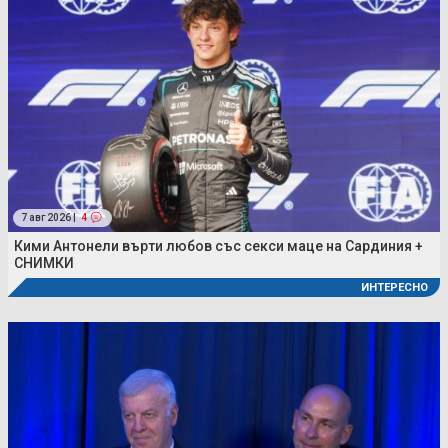
7 авг 2026 |
4
Кими Антонели върти любов със секси маце на Сардиния +
СНИМКИ
ИНТЕРЕСНО