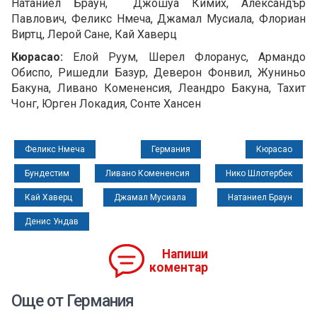
Натаниел Браун, Джошуа Кимих, Александър
Павлович, Феликс Нмеча, Джамал Мусиала, Флориан
Виртц, Лерой Сане, Кай Хаверц
Кюрасао:
Елой Руум, Шерел Флоранус, Армандо
Обиспо, Ришедли Базур, Деверон Фонвил, Жуниньо
Бакуна, Ливано Комененсия, Леандро Бакуна, Тахит
Чонг, Юрген Локадия, Сонте Хансен
Феликс Нмеча
Германия
Кюрасао
Бундестим
Ливано Комененсия
Нико Шлотербек
Кай Хаверц
Джамал Мусиала
Натаниел Браун
Денис Ундав
Напиши
коментар
Още от Германия