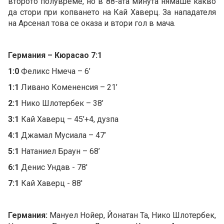
второто полувреме, но в 88-ата минута нямаше какво
да стори при копването на Кай Хаверц. За нападателя
на Арсенал това се оказа и втори гол в мача.
Германия – Кюрасао 7:1
1:0
Феликс Нмеча – 6’
1:1
Ливано Комененсия – 21’
2:1
Нико Шлотербек – 38’
3:1
Кай Хаверц – 45’+4, дузпа
4:1
Джамал Мусиала – 47’
5:1
Натаниел Браун – 68’
6:1
Денис Ундав - 78'
7:1
Кай Хаверц - 88'
Германия:
Мануел Нойер, Йонатан Та, Нико Шлотербек,