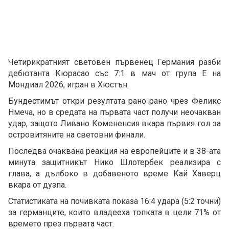
Четирикратният световен първенец Германия разби
дебютанта Кюрасао със 7:1 в мач от група Е на
Мондиал 2026, игран в Хюстън.
Бундестимът откри резултата рано-рано чрез Феликс
Нмеча, но в средата на първата част получи неочакван
удар, защото Ливано Комененсия вкара първия гол за
островитяните на световни финали.
Последва очаквана реакция на европейците и в 38-ата
минута защитникът Нико Шлотербек реализира с
глава, а дълбоко в добавеното време Кай Хаверц
вкара от дузпа.
Статистиката на почивката показа 16:4 удара (5:2 точни)
за германците, които владееха топката в цели 71% от
времето през първата част.