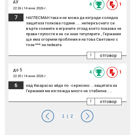
АУ
4
1
22:26 | 14 юни 2026 г.
7
НАГЛЕСМАН така и не можа да изгради солидна
защитаза толкова години .....неперкъснато си
върти схемите и играчите отзад което показва че
прави глупости и не си знае титулярите , Германия
ще има огормни проблеми и на това Световно с
този *** на пейката
!
отговор
до 5
4
1
22:20 | 14 юни 2026 г.
6
над Кюарасао айде по -сериозно ...защитата на
Германия ми изглежда много не стабилна ....
!
отговор