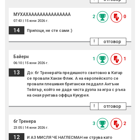
МУХАХААААААААААААААА
2
0
07:43 | 15 юни 2026 г.
14
Припоци, не сте сами :)
!
отговор
Байерн
1
1
06:10 | 15 юни 2026 г.
13
До: бг ТренераНа предишното световно в Катар
се провали Ханзи Флик. А на европейското се
провали плешивия британски педдалл Антъни
Тейлър, който не даде чиста дузпа за игра с ръка
на оная рунтава оффца Кукурея.
!
отговор
бг Тренера
3
2
23:05 | 14 юни 2026 г.
12
И АЗ МИСЛЯ ЧЕ НАГЛЕСМАН не струва като