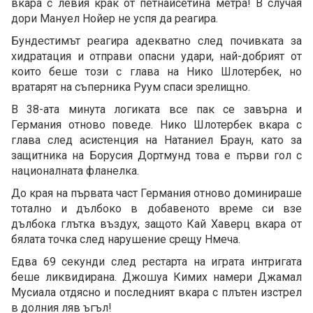
вкара с левия крак от петнайсетина метра! В случая
дори Мануел Нойер не успя да реагира.
Бундестимът реагира адекватно след почивката за
хидратация и отправи опасни удари, най-добрият от
които беше този с глава на Нико Шлотербек, но
вратарят на съперника Руум спаси зрелищно.
В 38-ата минута логиката все пак се завърна и
Германия отново поведе. Нико Шлотербек вкара с
глава след асистенция на Натаниел Браун, като за
защитника на Борусия Дортмунд това е първи гол с
националната фланелка.
До края на първата част Германия отново доминираше
тотално и дълбоко в добавеното време си взе
дълбока глътка въздух, защото Кай Хаверц вкара от
бялата точка след нарушение срещу Нмеча.
Едва 69 секунди след рестарта на играта интригата
беше ликвидирана. Джошуа Кимих намери Джамал
Мусиала отдясно и последният вкара с плътен изстрел
в долния ляв ъгъл!