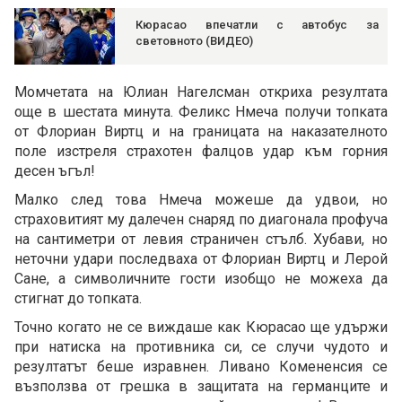
Кюрасао впечатли с автобус за
световното (ВИДЕО)
Момчетата на Юлиан Нагелсман откриха резултата
още в шестата минута. Феликс Нмеча получи топката
от Флориан Виртц и на границата на наказателното
поле изстреля страхотен фалцов удар към горния
десен ъгъл!
Малко след това Нмеча можеше да удвои, но
страховитият му далечен снаряд по диагонала профуча
на сантиметри от левия страничен стълб. Хубави, но
неточни удари последваха от Флориан Виртц и Лерой
Сане, а символичните гости изобщо не можеха да
стигнат до топката.
Точно когато не се виждаше как Кюрасао ще удържи
при натиска на противника си, се случи чудото и
резултатът беше изравнен. Ливано Комененсия се
възползва от грешка в защитата на германците и