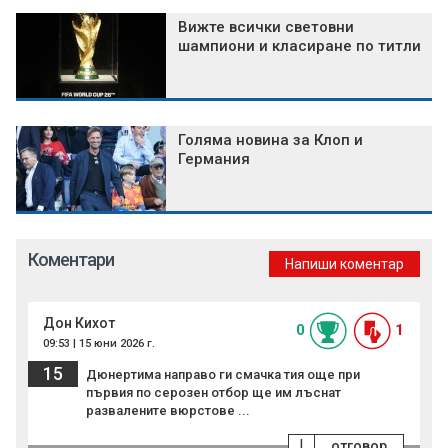
Вижте всички световни
шампиони и класиране по титли
Голяма новина за Клоп и
Германия
Коментари
Напиши коментар
Дон Кихот
0
1
09:53 | 15 юни 2026 г.
15
Дюнертима направо ги смачка тия още при
първия по серозен отбор ще им лъснат
развалените вюрстове ...
!
отговор