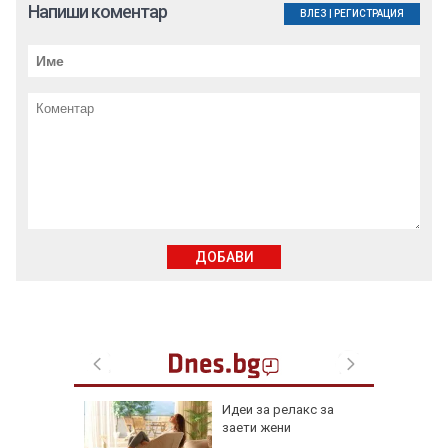
Напиши коментар
ВЛЕЗ
|
РЕГИСТРАЦИЯ
ДОБАВИ
езопасно
Идеи за релакс за
рлеж
заети жени