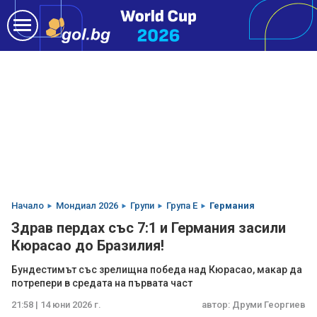
Начало
Мондиал 2026
Групи
Група E
Германия
Здрав пердах със 7:1 и Германия засили
Кюрасао до Бразилия!
Бундестимът със зрелищна победа над Кюрасао, макар да
потрепери в средата на първата част
21:58 | 14 юни 2026 г.
автор:
Друми Георгиев