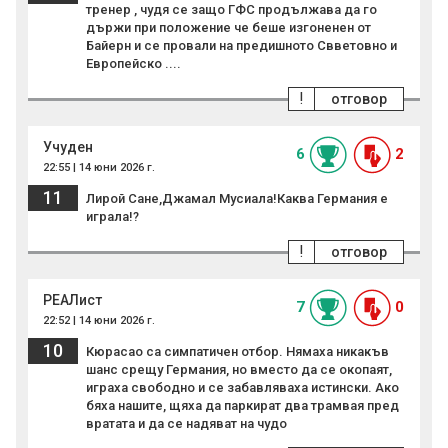
тренер , чудя се защо ГФС продължава да го
държи при положение че беше изгоненен от
Байерн и се провали на предишното Свветовно и
Европейско ....
!
отговор
Учуден
6
2
22:55 | 14 юни 2026 г.
11
Лирой Сане,Джамал Мусиала!Каква Германия е
играла!?
!
отговор
РЕАЛист
7
0
22:52 | 14 юни 2026 г.
10
Кюрасао са симпатичен отбор. Нямаха никакъв
шанс срещу Германия, но вместо да се окопаят,
играха свободно и се забавляваха истински. Ако
бяха нашите, щяха да паркират два трамвая пред
вратата и да се надяват на чудо