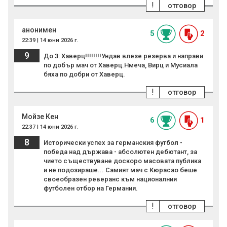
!
отговор
анонимен
5
2
22:39 | 14 юни 2026 г.
9
До 3: Хаверц!!!!!!!!Ундав влезе резерва и направи
по добър мач от Хаверц.Нмеча, Вирц и Мусиала
бяха по добри от Хаверц.
!
отговор
Мойзе Кен
6
1
22:37 | 14 юни 2026 г.
8
Исторически успех за германския футбол -
победа над държава - абсолютен дебютант, за
чието съществуване доскоро масовата публика
и не подозираше... Самият мач с Кюрасао беше
своеобразен реверанс към националния
футболен отбор на Германия.
!
отговор