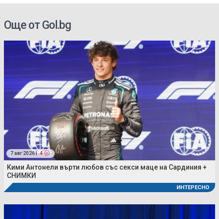
Още от Gol.bg
7 авг 2026 |
4
Кими Антонели върти любов със секси маце на Сардиния +
СНИМКИ
ИНТЕРЕСНО