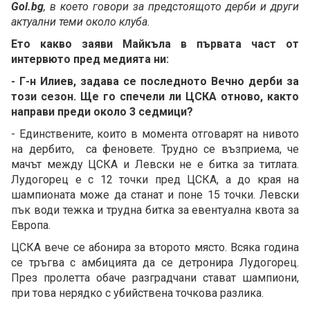
Gol.bg
, в което говори за предстоящото дерби и други
актуални теми около клуба.
Ето какво заяви Майкъла в първата част от
интервюто пред медията ни:
- Г-н Илиев, задава се последното Вечно дерби за
този сезон. Ще го спечели ли ЦСКА отново, както
направи преди около 3 седмици?
- Единствените, които в момента отговарят на нивото
на дербито, са феновете. Трудно се възприема, че
мачът между ЦСКА и Левски не е битка за титлата.
Лудогорец е с 12 точки пред ЦСКА, а до края на
шампионата може да станат и поне 15 точки. Левски
пък води тежка и трудна битка за евентуална квота за
Европа.
ЦСКА вече се абонира за второто място. Всяка година
се тръгва с амбицията да се детронира Лудогорец.
През пролетта обаче разградчани стават шампиони,
при това нерядко с убийствена точкова разлика.