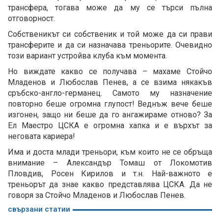
трансфера, тогава може да му се търси пълна
отговорност.
Собственикът си собственик и той може да си прави
трансферите и да си назначава треньорите. Очевидно
този вариант устройва клуба към момента.
Но виждате какво се получава – махаме Стойчо
Младенов и Любослав Пенев, а се взима някакъв
сръбско-англо-германец. Самото му назначение
повторно беше огромна глупост! Веднъж вече беше
изгонен, защо ни беше да го ангажираме отново? За
Ел Маестро ЦСКА е огромна хапка и е върхът за
неговата кариера!
Има и доста млади треньори, към които не се обръща
внимание – Александър Томаш от Локомотив
Пловдив, Росен Кирилов и т.н. Най-важното е
треньорът да знае какво представлява ЦСКА. Да не
говоря за Стойчо Младенов и Любослав Пенев.
свързани статии