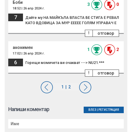
Боби
3
0
18:52 | 26 апр 2024 г.
7
Дайте му НА МАЙКЪЛА ВЛАСТА БЕ СТИГА Е РЕВАЛ
КАТО ВДОВИЦА ЗА МУР ЕЕЕЕЕ ГОЛЯМ УПРАВАЧ Е
!
отговор
анонимен
1
2
17:02 | 26 апр 2024 г.
6
Горещи момичета ви очакват ---> NU21.***
!
отговор
Напиши коментар
ВЛЕЗ
|
РЕГИСТРАЦИЯ