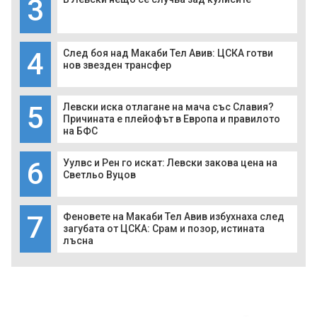
3
4
След боя над Макаби Тел Авив: ЦСКА готви
нов звезден трансфер
5
Левски иска отлагане на мача със Славия?
Причината е плейофът в Европа и правилото
на БФС
6
Уулвс и Рен го искат: Левски закова цена на
Светльо Вуцов
7
Феновете на Макаби Тел Авив избухнаха след
загубата от ЦСКА: Срам и позор, истината
лъсна