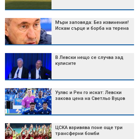
Мъри заповяда: Без извинения!
Искам сърце и борба на терена
В Левски нещо се случва зад
кулисите
Уулвс и Рен го искат: Левски
закова цена на Светльо Вуцов
ЦСКА взривява поне още три
трансферни бомби