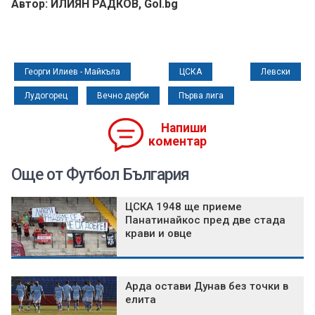
Автор: ИЛИЯН РАДКОВ, Gol.bg
Георги Илиев - Майкъла
ЦСКА
Левски
Лудогорец
Вечно дерби
Първа лига
Напиши
коментар
Още от Футбол България
ЦСКА 1948 ще приеме
Панатинайкос пред две стада
крави и овце
Арда остави Дунав без точки в
елита