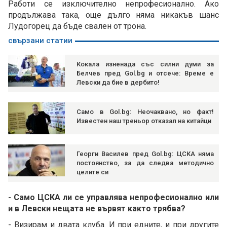
Работи се изключително непрофесионално. Ако
продължава така, още дълго няма никакъв шанс
Лудогорец да бъде свален от трона.
свързани статии
Кокала изненада със силни думи за
Белчев пред Gol.bg и отсече: Време е
Левски да бие в дербито!
Само в Gol.bg: Неочаквано, но факт!
Известен наш треньор отказал на китайци
Георги Василев пред Gol.bg: ЦСКА няма
постоянство, за да следва методично
целите си
- Само ЦСКА ли се управлява непрофесионално или
и в Левски нещата не вървят както трябва?
- Визирам и двата клуба. И при едните, и при другите