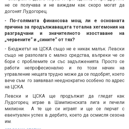
не се получава и не виждам как скоро могат да
догонят Лудогорец.
- По-голямата финансова мощ ли е основната
причина за продължаващата тотална хегемония на
разградчани и значителното изоставане на
„червените“ и „сините“ от тях?
- Бюджетът на ЦСКА също не е никак малък. Левски
също не разполага с малко средства, въпреки че се
бори с проблемите си със задълженията. Просто се
работи непрофесионално и по този начин на
управление нещата трудно може да се подобрят, което
вече съм го заявявал нееднократно особено по адрес
на ЦСКА.
Левски и ЦСКА ще продължат да гледат как
Лудогорец играе в Шампионската лига и печели
милиони. А те ще си играят и ще се перчат с
евентуален успех в дербито, което да осмисля сезона
им.