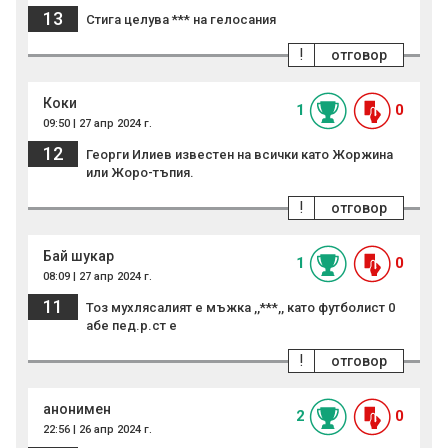
13
Стига целува *** на гелосания
!
отговор
Коки
1
0
09:50 | 27 апр 2024 г.
12
Георги Илиев известен на всички като Жоржина
или Жоро-тъпия.
!
отговор
Бай шукар
1
0
08:09 | 27 апр 2024 г.
11
Тоз мухлясалият е мъжка ,,***,, като футболист 0
абе пед.р.ст е
!
отговор
анонимен
2
0
22:56 | 26 апр 2024 г.