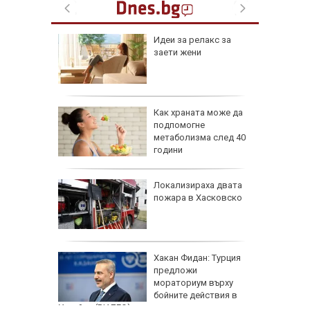
езопасно
Идеи за релакс за
рлеж
заети жени
равим,
Как храната може да
ичната
подпомогне
жбина
метаболизма след 40
години
артофи
Локализираха двата
кашкавал
пожара в Хасковско
: Как да
Хакан Фидан: Турция
пасните
предложи
мораториум върху
бойните действия в
Украйна (ВИДЕО)