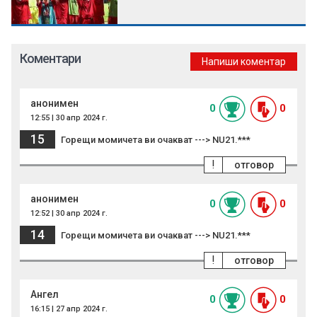
Коментари
Напиши коментар
анонимен
0
0
12:55 | 30 апр 2024 г.
15
Горещи момичета ви очакват ---> NU21.***
!
отговор
анонимен
0
0
12:52 | 30 апр 2024 г.
14
Горещи момичета ви очакват ---> NU21.***
!
отговор
Ангел
0
0
16:15 | 27 апр 2024 г.