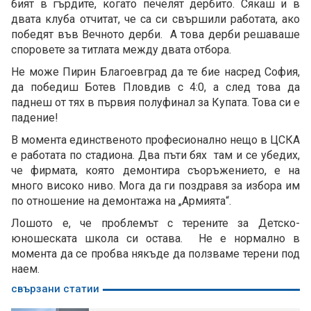
бият в гърдите, когато печелят дербито. Сякаш и в
двата клуба отчитат, че са си свършили работата, ако
победят във Вечното дерби. А това дерби решаваше
споровете за титлата между двата отбора.
Не може Пирин Благоевград да те бие насред София,
да победиш Ботев Пловдив с 4:0, а след това да
паднеш от тях в първия полуфинал за Купата. Това си е
падение!
В момента единственото професионално нещо в ЦСКА
е работата по стадиона. Два пъти бях там и се убедих,
че фирмата, която демонтира съоръжението, е на
много високо ниво. Мога да ги поздравя за избора им
по отношение на демонтажа на „Армията“.
Лошото е, че проблемът с терените за Детско-
юношеската школа си остава. Не е нормално в
момента да се пробва някъде да ползваме терени под
наем.
свързани статии