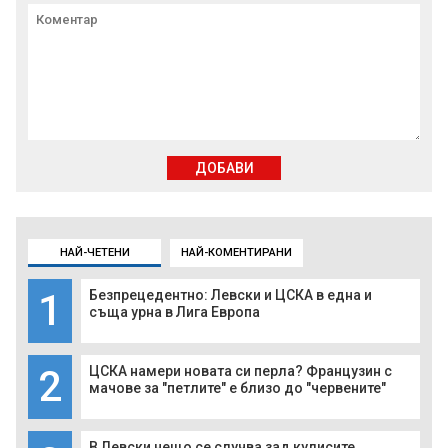
ДОБАВИ
НАЙ-ЧЕТЕНИ
НАЙ-КОМЕНТИРАНИ
1
Безпрецедентно: Левски и ЦСКА в една и
съща урна в Лига Европа
2
ЦСКА намери новата си перла? Французин с
мачове за "петлите" е близо до "червените"
В Левски нещо се случва зад кулисите