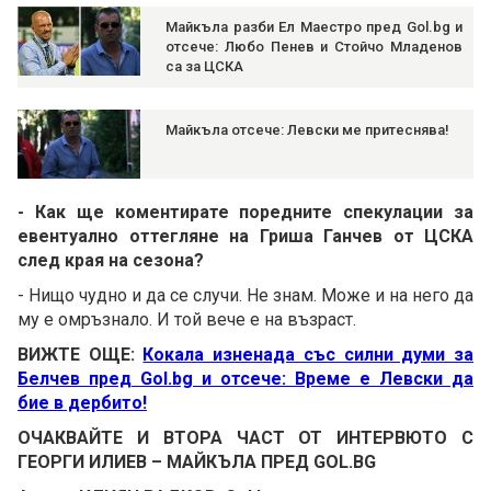
Майкъла разби Ел Маестро пред Gol.bg и
отсече: Любо Пенев и Стойчо Младенов
са за ЦСКА
Майкъла отсече: Левски ме притеснява!
- Как ще коментирате поредните спекулации за
евентуално оттегляне на Гриша Ганчев от ЦСКА
след края на сезона?
- Нищо чудно и да се случи. Не знам. Може и на него да
му е омръзнало. И той вече е на възраст.
ВИЖТЕ ОЩЕ:
Кокала изненада със силни думи за
Белчев пред Gol.bg и отсече: Време е Левски да
бие в дербито!
ОЧАКВАЙТЕ И ВТОРА ЧАСТ ОТ ИНТЕРВЮТО С
ГЕОРГИ ИЛИЕВ – МАЙКЪЛА ПРЕД GOL.BG