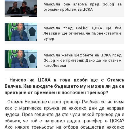
Майкъла бие аларма пред Gol.bg за
огромен проблем за ЦСКА
Майкъла пред Gol.bg: ЦСКА ще бие
Левски и ще отчетем, че първенството е
супер
Майкъла жегна шефовете на ЦСКА пред
Gol.bg и се притесни: Дано да не станем
като Левски
- Начело на ЦСКА в това дерби ще е Стамен
Белчев. Как виждате бъдещето му и може ли да се
превърне от временен в постоянен треньор?
- Стамен Белчев не е лош треньор. Разбира се, че няма
как с магическа пръчка за няколко дни да направи
чудеса. През годините да сте чули някой треньор да е
обявил, че той е направил даден трансфер в ЦСКА?
Ако някога треньорът на отбора осъществи няколко