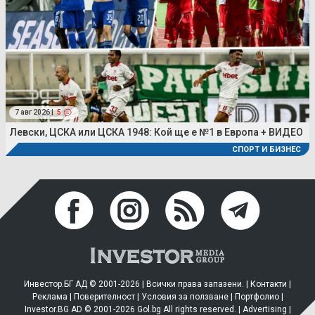
7 авг 2026 |
5
Левски, ЦСКА или ЦСКА 1948: Кой ще е №1 в Европа + ВИДЕО
СПОРТ И БИЗНЕС
Инвестор.БГ АД © 2001-2026 | Всички права запазени. |
Контакти
|
Реклама
|
Поверителност
|
Условия за ползване
|
Портфолио
|
Investor.BG AD © 2001-2026 Gol.bg All rights reserved. |
Advertising
|