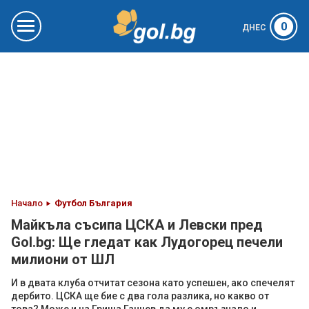
0
ДНЕС
Начало
Футбол България
Майкъла съсипа ЦСКА и Левски пред
Gol.bg: Ще гледат как Лудогорец печели
милиони от ШЛ
И в двата клуба отчитат сезона като успешен, ако спечелят
дербито. ЦСКА ще бие с два гола разлика, но какво от