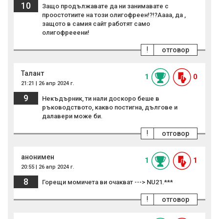
10
Защо продължавате да ни занимавате с
проостотиите на този олигофреен!?!?Аааа, да ,
защото в самия сайт работят само
олигофрееени!
!
отговор
Талант
1
0
21:21 | 26 апр 2024 г.
9
Некъдърник, ти нали доскоро беше в
ръководството, какво постигна, дългове и
далавери може би.
!
отговор
анонимен
1
1
20:55 | 26 апр 2024 г.
8
Горещи момичета ви очакват ---> NU21.***
!
отговор