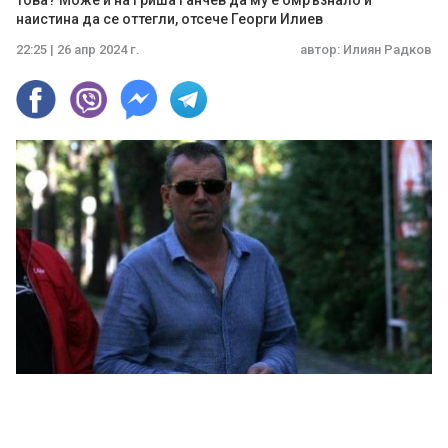
това? Може и на Гриша Ганчев да му е омръзнало и
наистина да се оттегли, отсече Георги Илиев
22:25 | 26 апр 2024 г.
автор:
Илиян Радков