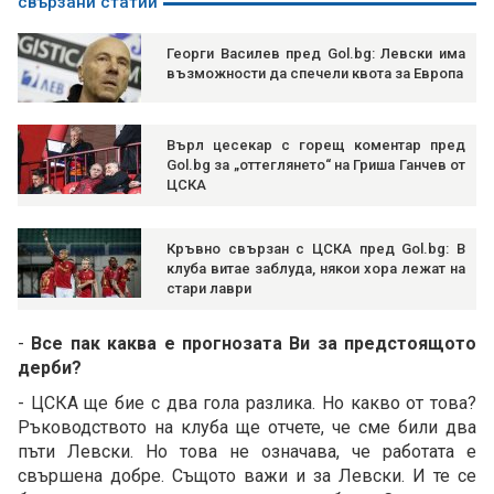
свързани статии
Георги Василев пред Gol.bg: Левски има
възможности да спечели квота за Европа
Върл цесекар с горещ коментар пред
Gol.bg за „оттеглянето“ на Гриша Ганчев от
ЦСКА
Кръвно свързан с ЦСКА пред Gol.bg: В
клуба витае заблуда, някои хора лежат на
стари лаври
-
Все пак каква е прогнозата Ви за предстоящото
дерби?
- ЦСКА ще бие с два гола разлика. Но какво от това?
Ръководството на клуба ще отчете, че сме били два
пъти Левски. Но това не означава, че работата е
свършена добре. Същото важи и за Левски. И те се